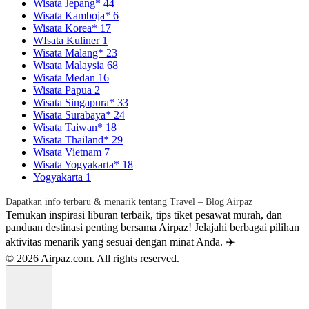
Wisata Jepang*
44
Wisata Kamboja*
6
Wisata Korea*
17
WIsata Kuliner
1
Wisata Malang*
23
Wisata Malaysia
68
Wisata Medan
16
Wisata Papua
2
Wisata Singapura*
33
Wisata Surabaya*
24
Wisata Taiwan*
18
Wisata Thailand*
29
Wisata Vietnam
7
Wisata Yogyakarta*
18
Yogyakarta
1
Dapatkan info terbaru & menarik tentang Travel – Blog Airpaz
Temukan inspirasi liburan terbaik, tips tiket pesawat murah, dan
panduan destinasi penting bersama Airpaz! Jelajahi berbagai pilihan
aktivitas menarik yang sesuai dengan minat Anda. ✈️
© 2026 Airpaz.com. All rights reserved.