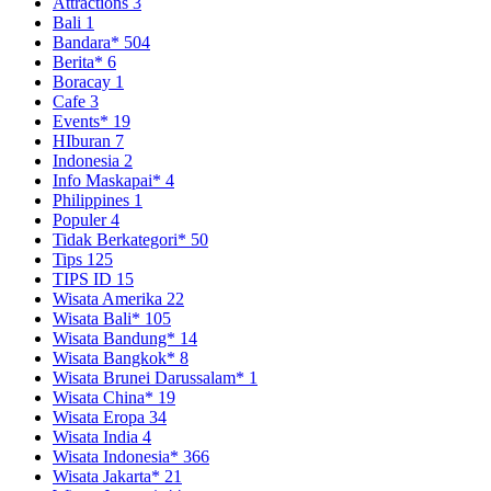
Attractions
3
Bali
1
Bandara*
504
Berita*
6
Boracay
1
Cafe
3
Events*
19
HIburan
7
Indonesia
2
Info Maskapai*
4
Philippines
1
Populer
4
Tidak Berkategori*
50
Tips
125
TIPS ID
15
Wisata Amerika
22
Wisata Bali*
105
Wisata Bandung*
14
Wisata Bangkok*
8
Wisata Brunei Darussalam*
1
Wisata China*
19
Wisata Eropa
34
Wisata India
4
Wisata Indonesia*
366
Wisata Jakarta*
21