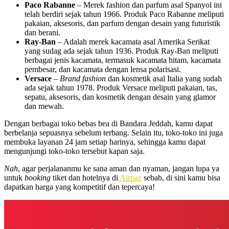
Paco Rabanne
– Merek fashion dan parfum asal Spanyol ini
telah berdiri sejak tahun 1966. Produk Paco Rabanne meliputi
pakaian, aksesoris, dan parfum dengan desain yang futuristik
dan berani.
Ray-Ban
– Adalah merek kacamata asal Amerika Serikat
yang sudag ada sejak tahun 1936. Produk Ray-Ban meliputi
berbagai jenis kacamata, termasuk kacamata hitam, kacamata
pembesar, dan kacamata dengan lensa polarisasi.
Versace
–
Brand fashion
dan kosmetik asal Italia yang sudah
ada sejak tahun 1978. Produk Versace meliputi pakaian, tas,
sepatu, aksesoris, dan kosmetik dengan desain yang glamor
dan mewah.
Dengan berbagai
toko bebas bea di Bandara Jeddah
, kamu dapat
berbelanja sepuasnya sebelum terbang. Selain itu, toko-toko ini juga
membuka layanan 24 jam setiap harinya, sehingga kamu dapat
mengunjungi toko-toko tersebut kapan saja.
Nah
, agar perjalananmu ke sana aman dan nyaman, jangan lupa ya
untuk
booking
tiket dan hotelnya di
Airpaz
sebab, di sini kamu bisa
dapatkan harga yang kompetitif dan tepercaya!