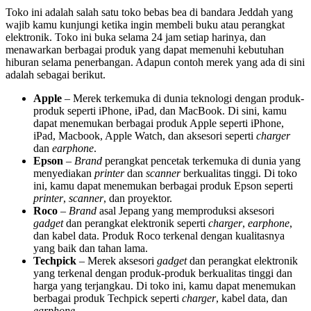
Toko ini adalah salah satu toko bebas bea di bandara Jeddah yang
wajib kamu kunjungi ketika ingin membeli buku atau perangkat
elektronik. Toko ini buka selama 24 jam setiap harinya, dan
menawarkan berbagai produk yang dapat memenuhi kebutuhan
hiburan selama penerbangan. Adapun contoh merek yang ada di sini
adalah sebagai berikut.
Apple
– Merek terkemuka di dunia teknologi dengan produk-
produk seperti iPhone, iPad, dan MacBook. Di sini, kamu
dapat menemukan berbagai produk Apple seperti iPhone,
iPad, Macbook, Apple Watch, dan aksesori seperti
charger
dan
earphone
.
Epson
–
Brand
perangkat pencetak terkemuka di dunia yang
menyediakan
printer
dan
scanner
berkualitas tinggi. Di toko
ini, kamu dapat menemukan berbagai produk Epson seperti
printer
,
scanner
, dan proyektor.
Roco
–
Brand
asal Jepang yang memproduksi aksesori
gadget
dan perangkat elektronik seperti
charger
,
earphone
,
dan kabel data. Produk Roco terkenal dengan kualitasnya
yang baik dan tahan lama.
Techpick
– Merek aksesori
gadget
dan perangkat elektronik
yang terkenal dengan produk-produk berkualitas tinggi dan
harga yang terjangkau. Di toko ini, kamu dapat menemukan
berbagai produk Techpick seperti
charger
, kabel data, dan
earphone
.