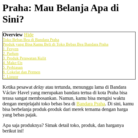
Praha: Mau Belanja Apa di
Sini?
Overview
Hide
Toko Bebas Bea di Bandara Praha
Produk yang Bisa Kamu Beli di Toko Bebas Bea Bandara Praha
1. Fesyen
2. Parfum
3. Produk Perawatan Kulit
4. Make-Up
5. Perhiasan
6. Cokelat dan Permen
7. Liquor
Ketika pesawat
delay
atau tertunda, menunggu lama di Bandara
Václav Havel yang merupakan bandara tertua di kota Praha bisa
terasa sangat membosankan. Namun, kamu bisa mengisi waktu
dengan menjelajahi toko bebas bea di
Bandara Praha
. Di sini, kamu
bisa berbelanja produk-produk dari merek ternama dengan harga
yang bebas pajak.
Apa saja produknya? Simak detail toko, produk, dan harganya
berikut ini!