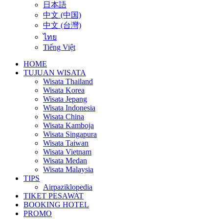
日本語
中文 (中国)
中文 (台灣)
ไทย
Tiếng Việt
HOME
TUJUAN WISATA
Wisata Thailand
Wisata Korea
Wisata Jepang
Wisata Indonesia
Wisata China
Wisata Kamboja
Wisata Singapura
Wisata Taiwan
Wisata Vietnam
Wisata Medan
Wisata Malaysia
TIPS
Airpaziklopedia
TIKET PESAWAT
BOOKING HOTEL
PROMO