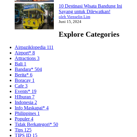
10 Destinasi Wisata Bandung Ini
Sayang untuk Dilewatkan!
oleh Vienselin Lim
Juni 15, 2024
Explore Categories
Airpaziklopedia
111
Airport*
8
Attractions
3
Bali
1
Bandara*
504
Berita*
6
Boracay
1
Cafe
3
Events*
19
HIburan
7
Indonesia
2
Info Maskapai*
4
Philippines
1
Populer
4
Tidak Berkategori*
50
Tips
125
TIPS ID
15