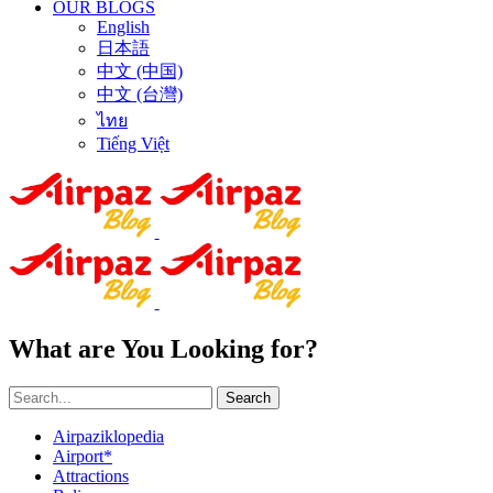
OUR BLOGS
English
日本語
中文 (中国)
中文 (台灣)
ไทย
Tiếng Việt
What are You Looking for?
Search
Airpaziklopedia
Airport*
Attractions