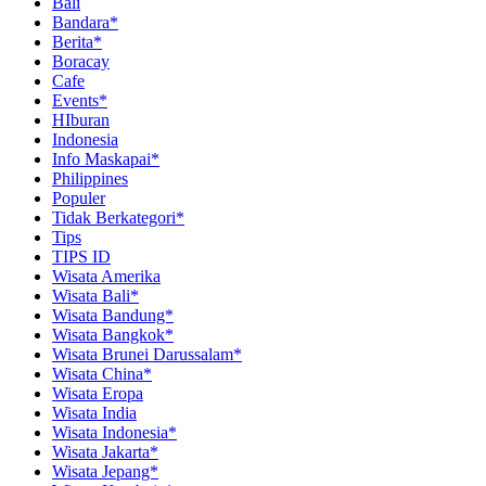
Bali
Bandara*
Berita*
Boracay
Cafe
Events*
HIburan
Indonesia
Info Maskapai*
Philippines
Populer
Tidak Berkategori*
Tips
TIPS ID
Wisata Amerika
Wisata Bali*
Wisata Bandung*
Wisata Bangkok*
Wisata Brunei Darussalam*
Wisata China*
Wisata Eropa
Wisata India
Wisata Indonesia*
Wisata Jakarta*
Wisata Jepang*