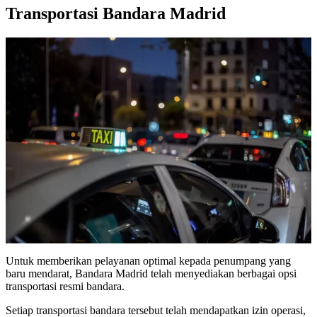
Transportasi Bandara Madrid
Untuk memberikan pelayanan optimal kepada penumpang yang
baru mendarat, Bandara Madrid telah menyediakan berbagai opsi
transportasi resmi bandara.
Setiap transportasi bandara tersebut telah mendapatkan izin operasi,