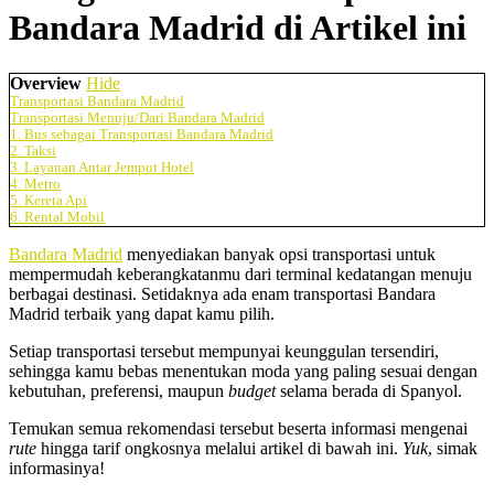
Bandara Madrid di Artikel ini
Overview
Hide
Transportasi Bandara Madrid
Transportasi Menuju/Dari Bandara Madrid
1. Bus sebagai Transportasi Bandara Madrid
2. Taksi
3. Layanan Antar Jemput Hotel
4. Metro
5. Kereta Api
6. Rental Mobil
Bandara Madrid
menyediakan banyak opsi transportasi untuk
mempermudah keberangkatanmu dari terminal kedatangan menuju
berbagai destinasi. Setidaknya ada enam transportasi Bandara
Madrid terbaik yang dapat kamu pilih.
Setiap transportasi tersebut mempunyai keunggulan tersendiri,
sehingga kamu bebas menentukan moda yang paling sesuai dengan
kebutuhan, preferensi, maupun
budget
selama berada di Spanyol.
Temukan semua rekomendasi tersebut beserta informasi mengenai
rute
hingga tarif ongkosnya melalui artikel di bawah ini.
Yuk
, simak
informasinya!