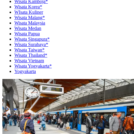
Wisata Kamboja*
Wisata Korea*
WIsata Kuliner
Wisata Malang*
Wisata Malaysia
Wisata Medan
Wisata Papua
Wisata Singapura*
Wisata Surabaya*
Wisata Taiwan*
Wisata Thailand*
Wisata Vietnam
Wisata Yogyakarta*
Yogyakarta