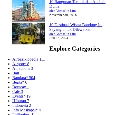
10 Bangunan Terunik dan Aneh di
Dunia
oleh Vienselin Lim
November 30, 2016
10 Destinasi Wisata Bandung Ini
Sayang untuk Dilewatkan!
oleh Vienselin Lim
Juni 15, 2024
Explore Categories
Airpaziklopedia
111
Airport*
8
Attractions
3
Bali
1
Bandara*
504
Berita*
6
Boracay
1
Cafe
3
Events*
19
HIburan
7
Indonesia
2
Info Maskapai*
4
Philippines
1