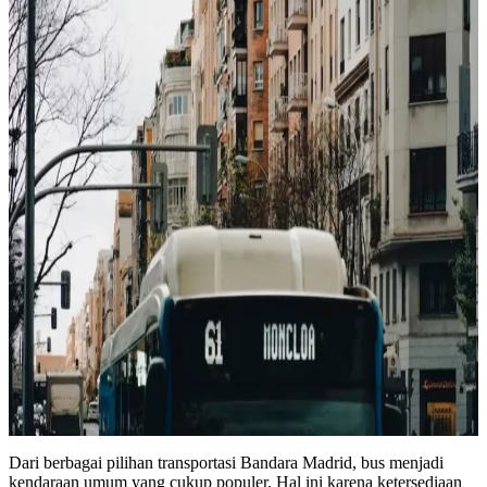
Dari berbagai pilihan transportasi Bandara Madrid, bus menjadi
kendaraan umum yang cukup populer. Hal ini karena ketersediaan