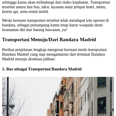
sehingga kamu akan terlindungi dari risiko kejahatan. Transportasi
tersebut antara lain bus, taksi, layanan antar jemput hotel, metro,
kereta api, serta rental mobil.
Meski keenam transportasi tersebut telah mendapat izin operasi di
bandara, sebagai penumpang kamu tetap harus waspada demi
keamanan diri dan barang bawaaan,
ya!
Transportasi Menuju/Dari Bandara Madrid
Berikut penjelasan lengkap mengenai keenam moda transportasi
Bandara Madrid yang siap mengantarmu dari terminal Bandara
Madrid menuju destinasi pilihan:
1. Bus sebagai Transportasi Bandara Madrid