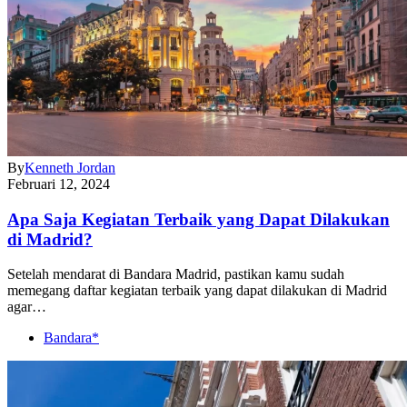
By
Kenneth Jordan
Februari 12, 2024
Apa Saja Kegiatan Terbaik yang Dapat Dilakukan
di Madrid?
Setelah mendarat di Bandara Madrid, pastikan kamu sudah
memegang daftar kegiatan terbaik yang dapat dilakukan di Madrid
agar…
Bandara*