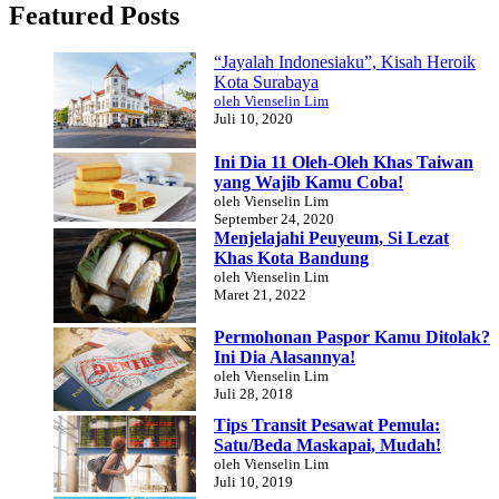
Featured Posts
“Jayalah Indonesiaku”, Kisah Heroik
Kota Surabaya
oleh Vienselin Lim
Juli 10, 2020
Ini Dia 11 Oleh-Oleh Khas Taiwan
yang Wajib Kamu Coba!
oleh Vienselin Lim
September 24, 2020
Menjelajahi Peuyeum, Si Lezat
Khas Kota Bandung
oleh Vienselin Lim
Maret 21, 2022
Permohonan Paspor Kamu Ditolak?
Ini Dia Alasannya!
oleh Vienselin Lim
Juli 28, 2018
Tips Transit Pesawat Pemula:
Satu/Beda Maskapai, Mudah!
oleh Vienselin Lim
Juli 10, 2019