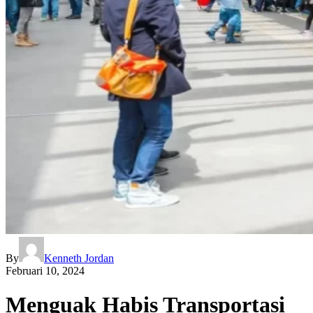
By
Kenneth Jordan
Februari 10, 2024
Menguak Habis Transportasi