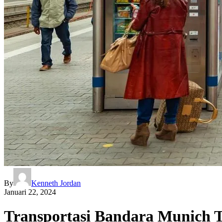
By
Kenneth Jordan
Januari 22, 2024
Transportasi Bandara Munich Te