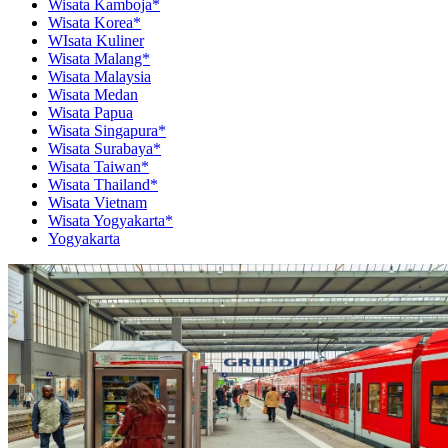
Wisata Kamboja*
Wisata Korea*
WIsata Kuliner
Wisata Malang*
Wisata Malaysia
Wisata Medan
Wisata Papua
Wisata Singapura*
Wisata Surabaya*
Wisata Taiwan*
Wisata Thailand*
Wisata Vietnam
Wisata Yogyakarta*
Yogyakarta