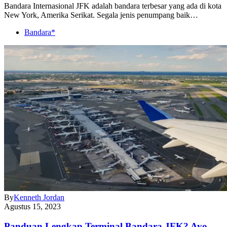
Bandara Internasional JFK adalah bandara terbesar yang ada di kota
New York, Amerika Serikat. Segala jenis penumpang baik…
Bandara*
By
Kenneth Jordan
Agustus 15, 2023
Panduan Lengkap Terminal Bandara JFK? Ayo,