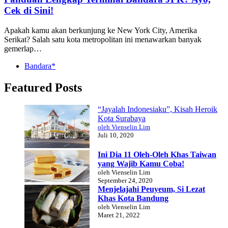
Cek di Sini!
Apakah kamu akan berkunjung ke New York City, Amerika
Serikat? Salah satu kota metropolitan ini menawarkan banyak
gemerlap…
Bandara*
Featured Posts
“Jayalah Indonesiaku”, Kisah Heroik
Kota Surabaya
oleh Vienselin Lim
Juli 10, 2020
Ini Dia 11 Oleh-Oleh Khas Taiwan
yang Wajib Kamu Coba!
oleh Vienselin Lim
September 24, 2020
Menjelajahi Peuyeum, Si Lezat
Khas Kota Bandung
oleh Vienselin Lim
Maret 21, 2022