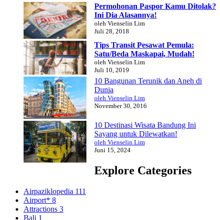
Permohonan Paspor Kamu Ditolak?
Ini Dia Alasannya!
oleh Vienselin Lim
Juli 28, 2018
Tips Transit Pesawat Pemula:
Satu/Beda Maskapai, Mudah!
oleh Vienselin Lim
Juli 10, 2019
10 Bangunan Terunik dan Aneh di
Dunia
oleh Vienselin Lim
November 30, 2016
10 Destinasi Wisata Bandung Ini
Sayang untuk Dilewatkan!
oleh Vienselin Lim
Juni 15, 2024
Explore Categories
Airpaziklopedia
111
Airport*
8
Attractions
3
Bali
1