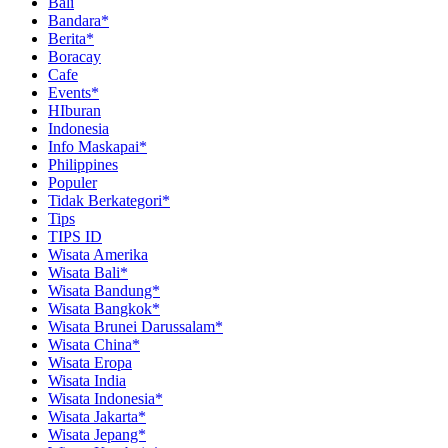
Bali
Bandara*
Berita*
Boracay
Cafe
Events*
HIburan
Indonesia
Info Maskapai*
Philippines
Populer
Tidak Berkategori*
Tips
TIPS ID
Wisata Amerika
Wisata Bali*
Wisata Bandung*
Wisata Bangkok*
Wisata Brunei Darussalam*
Wisata China*
Wisata Eropa
Wisata India
Wisata Indonesia*
Wisata Jakarta*
Wisata Jepang*