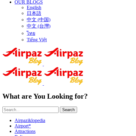
OUR BLOGS
English
日本語
中文 (中国)
中文 (台灣)
ไทย
Tiếng Việt
What are You Looking for?
Search
Airpaziklopedia
Airport*
Attractions