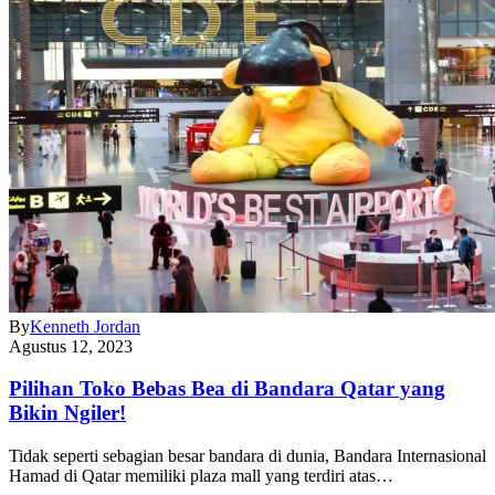
By
Kenneth Jordan
Agustus 12, 2023
Pilihan Toko Bebas Bea di Bandara Qatar yang
Bikin Ngiler!
Tidak seperti sebagian besar bandara di dunia, Bandara Internasional
Hamad di Qatar memiliki plaza mall yang terdiri atas…