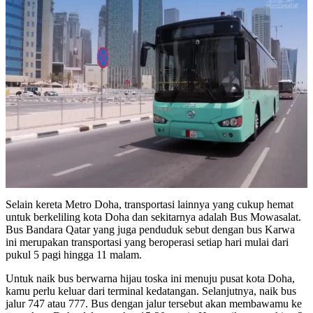
Selain kereta Metro Doha, transportasi lainnya yang cukup hemat
untuk berkeliling kota Doha dan sekitarnya adalah Bus Mowasalat.
Bus Bandara Qatar
yang juga penduduk sebut dengan bus Karwa
ini merupakan transportasi yang beroperasi setiap hari mulai dari
pukul 5 pagi hingga 11 malam.
Untuk naik bus berwarna hijau toska ini menuju pusat kota Doha,
kamu perlu keluar dari terminal kedatangan. Selanjutnya, naik bus
jalur 747 atau 777. Bus dengan jalur tersebut akan membawamu ke