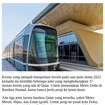
Kereta yang menjadi transportasi favorit pada saat piala dunia 2022
kemarin ini memiliki beberapa jalur yang menghubungkan 37
stasiun kereta yang ada di Qatar. Untuk menemukan Metro Doha di
Bandara Hamad, kamu hanya perlu pergi ke lantai dasar.
Ada tiga jenis
kereta bandara Qatar
yang tersedia, yakni Metro
Merah, Hijau, dan Emas (
gold
). Untuk pergi ke pusat kota Doha,