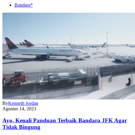
Bandara*
By
Kenneth Jordan
Agustus 14, 2023
Ayo, Kenali Panduan Terbaik Bandara JFK Agar
Tidak Bingung