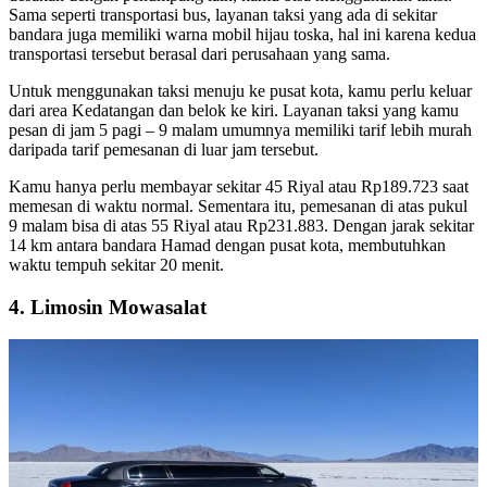
Sama seperti transportasi bus, layanan taksi yang ada di sekitar
bandara juga memiliki warna mobil hijau toska, hal ini karena kedua
transportasi tersebut berasal dari perusahaan yang sama.
Untuk menggunakan taksi menuju ke pusat kota, kamu perlu keluar
dari area Kedatangan dan belok ke kiri. Layanan taksi yang kamu
pesan di jam 5 pagi – 9 malam umumnya memiliki tarif lebih murah
daripada tarif pemesanan di luar jam tersebut.
Kamu hanya perlu membayar sekitar 45 Riyal atau Rp189.723 saat
memesan di waktu normal. Sementara itu, pemesanan di atas pukul
9 malam bisa di atas 55 Riyal atau Rp231.883. Dengan jarak sekitar
14 km antara bandara Hamad dengan pusat kota, membutuhkan
waktu tempuh sekitar 20 menit.
4. Limosin Mowasalat