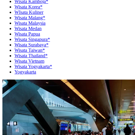
Wisata Kamboja*
Wisata Korea*
WIsata Kuliner
Wisata Malang*
Wisata Malaysia
Wisata Medan
Wisata Papua
Wisata Singapura*
Wisata Surabaya*
Wisata Taiwan*
Wisata Thailand*
Wisata Vietnam
Wisata Yogyakarta*
Yogyakarta