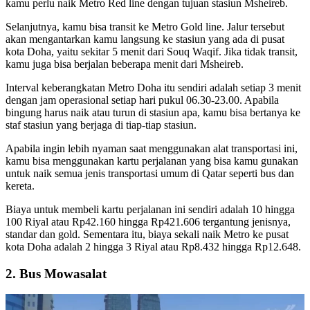
kamu perlu naik Metro Red line dengan tujuan stasiun Msheireb.
Selanjutnya, kamu bisa transit ke Metro Gold line. Jalur tersebut
akan mengantarkan kamu langsung ke stasiun yang ada di pusat
kota Doha, yaitu sekitar 5 menit dari Souq Waqif. Jika tidak transit,
kamu juga bisa berjalan beberapa menit dari Msheireb.
Interval keberangkatan Metro Doha itu sendiri adalah setiap 3 menit
dengan jam operasional setiap hari pukul 06.30-23.00. Apabila
bingung harus naik atau turun di stasiun apa, kamu bisa bertanya ke
staf stasiun yang berjaga di tiap-tiap stasiun.
Apabila ingin lebih nyaman saat menggunakan alat transportasi ini,
kamu bisa menggunakan kartu perjalanan yang bisa kamu gunakan
untuk naik semua jenis transportasi umum di Qatar seperti bus dan
kereta.
Biaya untuk membeli kartu perjalanan ini sendiri adalah 10 hingga
100 Riyal atau Rp42.160 hingga Rp421.606 tergantung jenisnya,
standar dan gold. Sementara itu, biaya sekali naik Metro ke pusat
kota Doha adalah 2 hingga 3 Riyal atau Rp8.432 hingga Rp12.648.
2. Bus Mowasalat