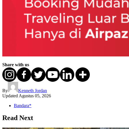
Share with us
By
Kenneth Jordan
Updated
Agustus 05, 2026
Bandara*
Read Next