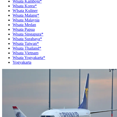
Wisata Kamboja*
Wisata Korea*
WIsata Kuliner
Wisata Malang*
Wisata Malaysia
Wisata Medan
Wisata Papua
Wisata Singapura*
Wisata Surabaya*
Wisata Taiwan*
Wisata Thailand*
Wisata Vietnam
Wisata Yogyakarta*
Yogyakarta