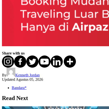
Share with us
By
Kenneth Jordan
Updated
Agustus 05, 2026
Bandara*
Read Next