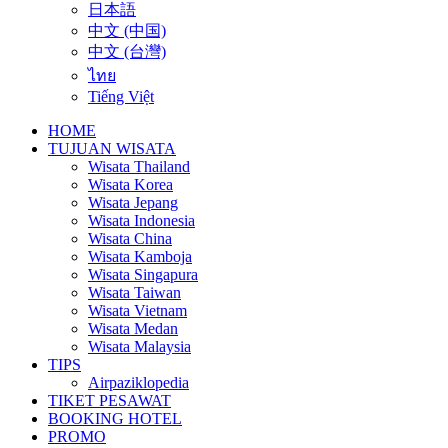
日本語
中文 (中国)
中文 (台灣)
ไทย
Tiếng Việt
HOME
TUJUAN WISATA
Wisata Thailand
Wisata Korea
Wisata Jepang
Wisata Indonesia
Wisata China
Wisata Kamboja
Wisata Singapura
Wisata Taiwan
Wisata Vietnam
Wisata Medan
Wisata Malaysia
TIPS
Airpaziklopedia
TIKET PESAWAT
BOOKING HOTEL
PROMO