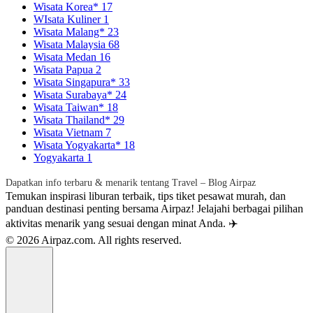
Wisata Korea*
17
WIsata Kuliner
1
Wisata Malang*
23
Wisata Malaysia
68
Wisata Medan
16
Wisata Papua
2
Wisata Singapura*
33
Wisata Surabaya*
24
Wisata Taiwan*
18
Wisata Thailand*
29
Wisata Vietnam
7
Wisata Yogyakarta*
18
Yogyakarta
1
Dapatkan info terbaru & menarik tentang Travel – Blog Airpaz
Temukan inspirasi liburan terbaik, tips tiket pesawat murah, dan
panduan destinasi penting bersama Airpaz! Jelajahi berbagai pilihan
aktivitas menarik yang sesuai dengan minat Anda. ✈️
© 2026 Airpaz.com. All rights reserved.