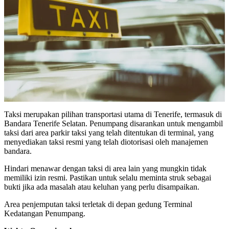
Taksi merupakan pilihan transportasi utama di Tenerife, termasuk di
Bandara Tenerife Selatan. Penumpang disarankan untuk mengambil
taksi dari area parkir taksi yang telah ditentukan di terminal, yang
menyediakan taksi resmi yang telah diotorisasi oleh manajemen
bandara.
Hindari menawar dengan taksi di area lain yang mungkin tidak
memiliki izin resmi. Pastikan untuk selalu meminta struk sebagai
bukti jika ada masalah atau keluhan yang perlu disampaikan.
Area penjemputan taksi terletak di depan gedung Terminal
Kedatangan Penumpang.