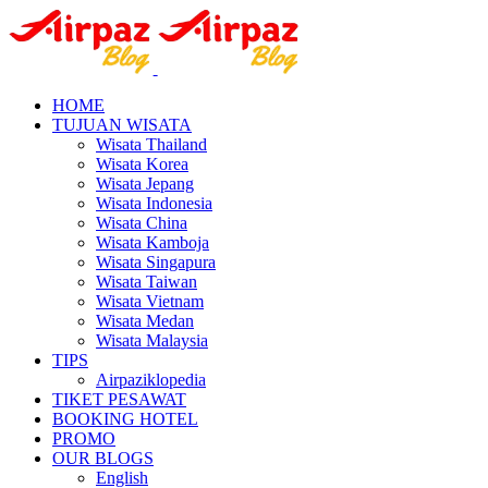
HOME
TUJUAN WISATA
Wisata Thailand
Wisata Korea
Wisata Jepang
Wisata Indonesia
Wisata China
Wisata Kamboja
Wisata Singapura
Wisata Taiwan
Wisata Vietnam
Wisata Medan
Wisata Malaysia
TIPS
Airpaziklopedia
TIKET PESAWAT
BOOKING HOTEL
PROMO
OUR BLOGS
English