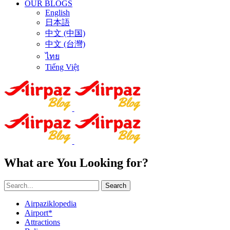
OUR BLOGS
English
日本語
中文 (中国)
中文 (台灣)
ไทย
Tiếng Việt
What are You Looking for?
Search
Airpaziklopedia
Airport*
Attractions