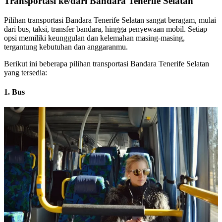
Transportasi ke/dari Bandara Tenerife Selatan
Pilihan transportasi Bandara Tenerife Selatan sangat beragam, mulai
dari bus, taksi, transfer bandara, hingga penyewaan mobil. Setiap
opsi memiliki keunggulan dan kelemahan masing-masing,
tergantung kebutuhan dan anggaranmu.
Berikut ini beberapa pilihan transportasi Bandara Tenerife Selatan
yang tersedia:
1. Bus