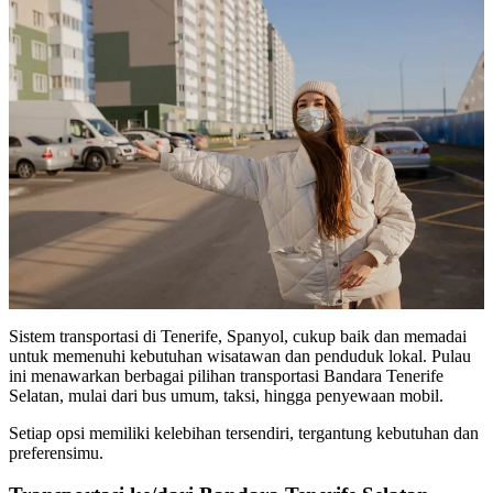
Sistem transportasi di Tenerife, Spanyol, cukup baik dan memadai
untuk memenuhi kebutuhan wisatawan dan penduduk lokal. Pulau
ini menawarkan berbagai pilihan transportasi Bandara Tenerife
Selatan, mulai dari bus umum, taksi, hingga penyewaan mobil.
Setiap opsi memiliki kelebihan tersendiri, tergantung kebutuhan dan
preferensimu.