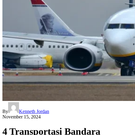
By
Kenneth Jordan
November 15, 2024
4 Transportasi Bandara