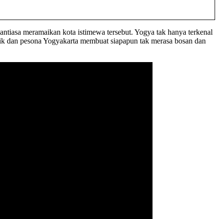
tiasa meramaikan kota istimewa tersebut. Yogya tak hanya terkenal
arik dan pesona Yogyakarta membuat siapapun tak merasa bosan dan