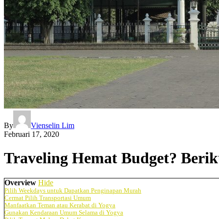
By
Vienselin Lim
Februari 17, 2020
Traveling Hemat Budget? Berik
Overview
Hide
Pilih Weekdays untuk Dapatkan Penginapan Murah
Cermat Pilih Transportasi Umum
Manfaatkan Teman atau Kerabat di Yogya
Gunakan Kendaraan Umum Selama di Yogya