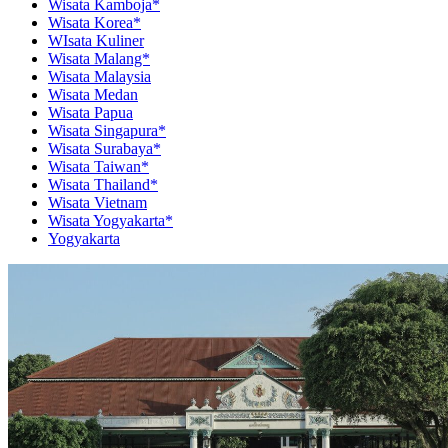
Wisata Kamboja*
Wisata Korea*
WIsata Kuliner
Wisata Malang*
Wisata Malaysia
Wisata Medan
Wisata Papua
Wisata Singapura*
Wisata Surabaya*
Wisata Taiwan*
Wisata Thailand*
Wisata Vietnam
Wisata Yogyakarta*
Yogyakarta