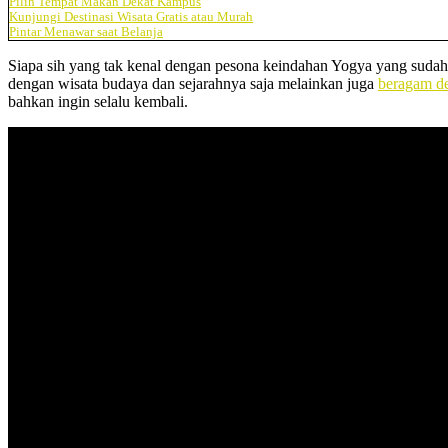
Pilih Tempat Makan Dekat Kampus
Kunjungi Destinasi Wisata Gratis atau Murah
Pintar Menawar saat Belanja
Siapa sih yang tak kenal dengan pesona keindahan Yogya yang sudah
dengan wisata budaya dan sejarahnya saja melainkan juga
beragam de
bahkan ingin selalu kembali.