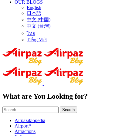
OUR BLOGS
English
日本語
中文 (中国)
中文 (台灣)
ไทย
Tiếng Việt
What are You Looking for?
Search
Airpaziklopedia
Airport*
Attractions