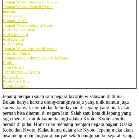
Tempat Wisata Budaya di Kyoto
Tempat Wisata Alam di Kyoto
Ine-Cho
Arashiyama
Kimono Forest
Tempat Wisata Religi di Kyoto
Kuil Kiyomizudera
Kuil Kinkakuji
Kuil Koryuji
Kuil Yasaka
Tempat Wisata Kuliner di Kyoto
Ninshiki Market
Tempat wisata hiburan malam di Kyoto
Klubing
Gion District
Transportasi ke Kyoto
Keihan Line
Kyoto City Bus
Kyoto Subway
Jepang menjadi salah satu negara favorite wisatawan di dunia.
Bukan hanya karena orang-orangnya saja yang unik namun juga
karena banyak tempat dan kebudayaan di Jepang yang tidak akan
pernah bisa ditemui di negara lain. Salah satu kota di Jepang yang
juga menarik untuk kamu datangi adalah Kyoto. Kyoto sendiri
berada di pulau Honsu dan memang menjadi negara bagian Osaka –
Kobe dan Kyoto. Kalau kamu datang ke Kyoto Jepang maka akan
bisa menjumpai langsung banyak sekali bangunan bersejarah yang