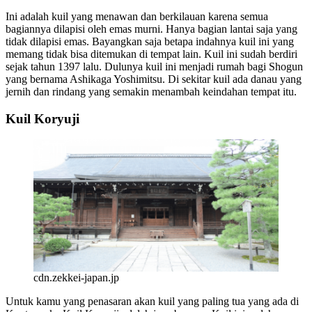
Ini adalah kuil yang menawan dan berkilauan karena semua
bagiannya dilapisi oleh emas murni. Hanya bagian lantai saja yang
tidak dilapisi emas. Bayangkan saja betapa indahnya kuil ini yang
memang tidak bisa ditemukan di tempat lain. Kuil ini sudah berdiri
sejak tahun 1397 lalu. Dulunya kuil ini menjadi rumah bagi Shogun
yang bernama Ashikaga Yoshimitsu. Di sekitar kuil ada danau yang
jernih dan rindang yang semakin menambah keindahan tempat itu.
Kuil Koryuji
cdn.zekkei-japan.jp
Untuk kamu yang penasaran akan kuil yang paling tua yang ada di