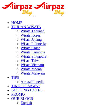
HOME
TUJUAN WISATA
Wisata Thailand
Wisata Korea
Wisata Jepang
Wisata Indonesia
Wisata China
Wisata Kamboja
Wisata Singapura
Wisata Taiwan
Wisata Vietnam
Wisata Medan
Wisata Malaysia
TIPS
Airpaziklopedia
TIKET PESAWAT
BOOKING HOTEL
PROMO
OUR BLOGS
English