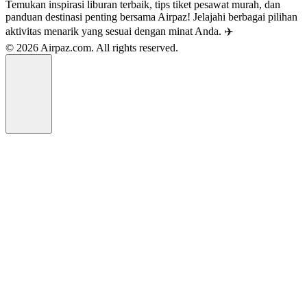
Temukan inspirasi liburan terbaik, tips tiket pesawat murah, dan
panduan destinasi penting bersama Airpaz! Jelajahi berbagai pilihan
aktivitas menarik yang sesuai dengan minat Anda. ✈️
© 2026 Airpaz.com. All rights reserved.