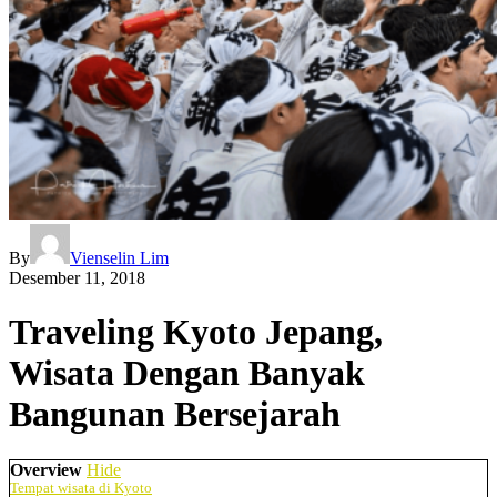
By
Vienselin Lim
Desember 11, 2018
Traveling Kyoto Jepang,
Wisata Dengan Banyak
Bangunan Bersejarah
Overview
Hide
Tempat wisata di Kyoto