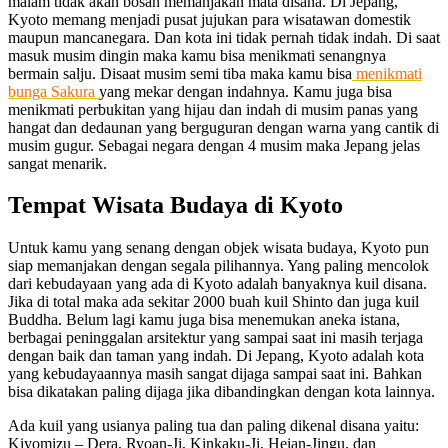
malam tidak akan bosan memanjakan mata disana. Di Jepang,
Kyoto memang menjadi pusat jujukan para wisatawan domestik
maupun mancanegara. Dan kota ini tidak pernah tidak indah. Di saat
masuk musim dingin maka kamu bisa menikmati senangnya
bermain salju. Disaat musim semi tiba maka kamu bisa
menikmati
bunga Sakura
yang mekar dengan indahnya. Kamu juga bisa
menikmati perbukitan yang hijau dan indah di musim panas yang
hangat dan dedaunan yang berguguran dengan warna yang cantik di
musim gugur
. Sebagai negara dengan 4 musim maka Jepang jelas
sangat menarik.
Tempat Wisata Budaya di Kyoto
Untuk kamu yang senang dengan objek wisata budaya, Kyoto pun
siap memanjakan dengan segala pilihannya. Yang paling mencolok
dari kebudayaan yang ada di Kyoto adalah banyaknya kuil disana.
Jika di total maka ada sekitar 2000 buah kuil Shinto dan juga kuil
Buddha. Belum lagi kamu juga bisa menemukan aneka istana,
berbagai peninggalan arsitektur yang sampai saat ini masih terjaga
dengan baik dan taman yang indah. Di Jepang, Kyoto adalah kota
yang kebudayaannya masih sangat dijaga sampai saat ini. Bahkan
bisa dikatakan paling dijaga jika dibandingkan dengan kota lainnya.
Ada kuil yang usianya paling tua dan paling dikenal disana yaitu:
Kiyomizu – Dera, Ryoan-Ji, Kinkaku-Ji, Heian-Jingu, dan