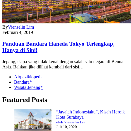
By
Vienselin Lim
Februari 4, 2019
Panduan Bandara Haneda Tokyo Terlengkap,
Hanya di Sini!
Jepang, siapa yang tidak kenal dengan salah satu negara di Benua
Asia. Bahkan jika dilihat kembali dari sisi…
Airpaziklopedia
Bandara*
Wisata Jepang*
Featured Posts
“Jayalah Indonesiaku”, Kisah Heroik
Kota Surabaya
oleh Vienselin Lim
Juli 10, 2020