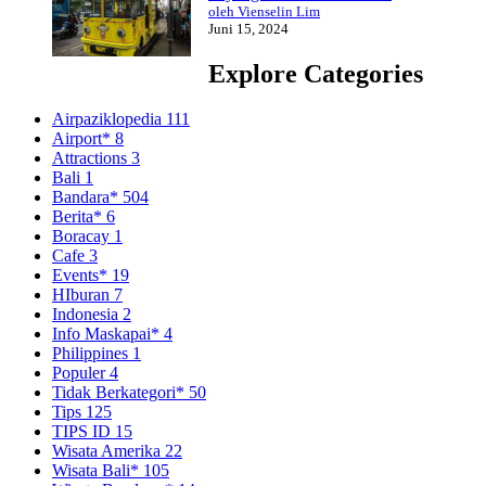
oleh Vienselin Lim
Juni 15, 2024
Explore Categories
Airpaziklopedia
111
Airport*
8
Attractions
3
Bali
1
Bandara*
504
Berita*
6
Boracay
1
Cafe
3
Events*
19
HIburan
7
Indonesia
2
Info Maskapai*
4
Philippines
1
Populer
4
Tidak Berkategori*
50
Tips
125
TIPS ID
15
Wisata Amerika
22
Wisata Bali*
105