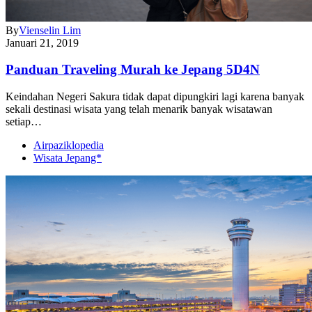
By
Vienselin Lim
Januari 21, 2019
Panduan Traveling Murah ke Jepang 5D4N
Keindahan Negeri Sakura tidak dapat dipungkiri lagi karena banyak
sekali destinasi wisata yang telah menarik banyak wisatawan
setiap…
Airpaziklopedia
Wisata Jepang*