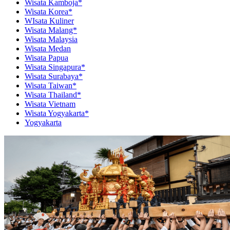
Wisata Kamboja*
Wisata Korea*
WIsata Kuliner
Wisata Malang*
Wisata Malaysia
Wisata Medan
Wisata Papua
Wisata Singapura*
Wisata Surabaya*
Wisata Taiwan*
Wisata Thailand*
Wisata Vietnam
Wisata Yogyakarta*
Yogyakarta