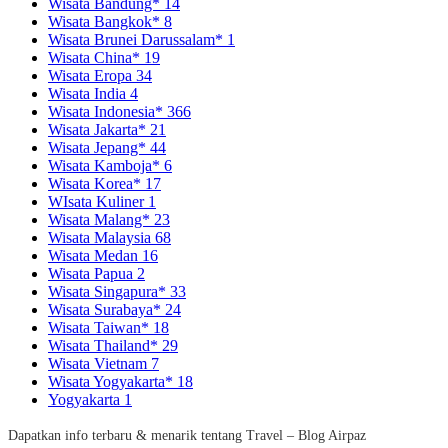
Wisata Bandung*
14
Wisata Bangkok*
8
Wisata Brunei Darussalam*
1
Wisata China*
19
Wisata Eropa
34
Wisata India
4
Wisata Indonesia*
366
Wisata Jakarta*
21
Wisata Jepang*
44
Wisata Kamboja*
6
Wisata Korea*
17
WIsata Kuliner
1
Wisata Malang*
23
Wisata Malaysia
68
Wisata Medan
16
Wisata Papua
2
Wisata Singapura*
33
Wisata Surabaya*
24
Wisata Taiwan*
18
Wisata Thailand*
29
Wisata Vietnam
7
Wisata Yogyakarta*
18
Yogyakarta
1
Dapatkan info terbaru & menarik tentang Travel – Blog Airpaz