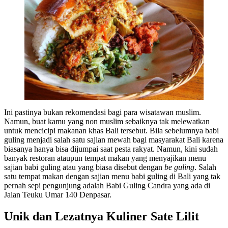
Ini pastinya bukan rekomendasi bagi para wisatawan muslim.
Namun, buat kamu yang non muslim sebaiknya tak melewatkan
untuk mencicipi makanan khas Bali tersebut. Bila sebelumnya babi
guling menjadi salah satu sajian mewah bagi masyarakat Bali karena
biasanya hanya bisa dijumpai saat pesta rakyat. Namun, kini sudah
banyak restoran ataupun tempat makan yang menyajikan menu
sajian babi guling atau yang biasa disebut dengan
be guling
. Salah
satu tempat makan dengan sajian menu babi guling di Bali yang tak
pernah sepi pengunjung adalah Babi Guling Candra yang ada di
Jalan Teuku Umar 140 Denpasar.
Unik dan Lezatnya Kuliner Sate Lilit