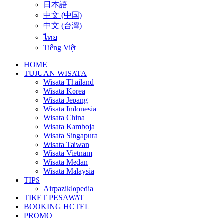
日本語
中文 (中国)
中文 (台灣)
ไทย
Tiếng Việt
HOME
TUJUAN WISATA
Wisata Thailand
Wisata Korea
Wisata Jepang
Wisata Indonesia
Wisata China
Wisata Kamboja
Wisata Singapura
Wisata Taiwan
Wisata Vietnam
Wisata Medan
Wisata Malaysia
TIPS
Airpaziklopedia
TIKET PESAWAT
BOOKING HOTEL
PROMO