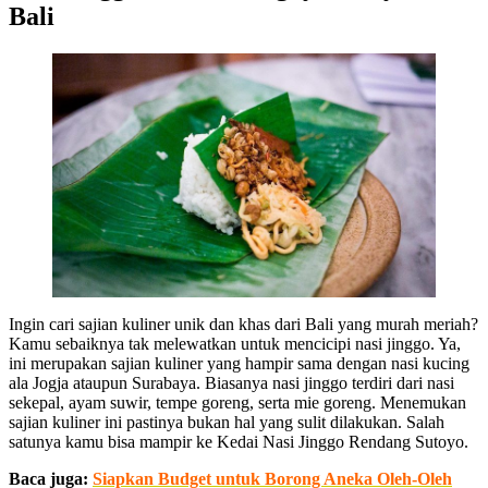
Bali
Ingin cari sajian kuliner unik dan khas dari Bali yang murah meriah?
Kamu sebaiknya tak melewatkan untuk mencicipi nasi jinggo. Ya,
ini merupakan sajian kuliner yang hampir sama dengan nasi kucing
ala Jogja ataupun Surabaya. Biasanya nasi jinggo terdiri dari nasi
sekepal, ayam suwir, tempe goreng, serta mie goreng. Menemukan
sajian kuliner ini pastinya bukan hal yang sulit dilakukan. Salah
satunya kamu bisa mampir ke Kedai Nasi Jinggo Rendang Sutoyo.
Baca juga:
Siapkan Budget untuk Borong Aneka Oleh-Oleh