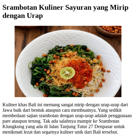
Srambotan Kuliner Sayuran yang Mirip
dengan Urap
Kuliner khas Bali ini memang sangat mirip dengan urap-urap dari
Jawa baik dari bentuk ataupun cara membuatnya. Yang sedikit
membedaan sajian srambotan dengan urap-urap adalah penggunaan
pare ataupun terung. Tak ada salahnya mampir ke Srambotan
Klungkung yang ada di Jalan Tanjung Tutur 27 Denpasar untuk
menikmati lezat dan segarnya kuliner unik dari Bali tersebut.