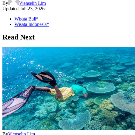
By
Vienselin Lim
Updated
Juli 23, 2026
Wisata Bali*
Wisata Indonesia*
Read Next
By
Vienselin Lim