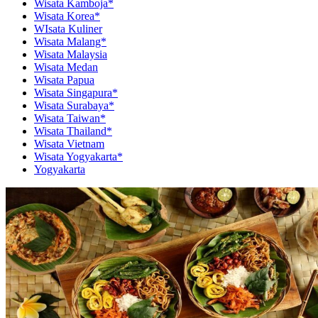
Wisata Kamboja*
Wisata Korea*
WIsata Kuliner
Wisata Malang*
Wisata Malaysia
Wisata Medan
Wisata Papua
Wisata Singapura*
Wisata Surabaya*
Wisata Taiwan*
Wisata Thailand*
Wisata Vietnam
Wisata Yogyakarta*
Yogyakarta