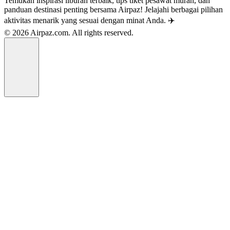
Temukan inspirasi liburan terbaik, tips tiket pesawat murah, dan
panduan destinasi penting bersama Airpaz! Jelajahi berbagai pilihan
aktivitas menarik yang sesuai dengan minat Anda. ✈️
© 2026 Airpaz.com. All rights reserved.