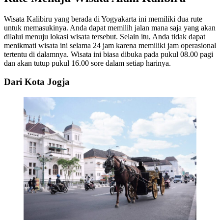
Wisata Kalibiru yang berada di Yogyakarta ini memiliki dua rute
untuk memasukinya. Anda dapat memilih jalan mana saja yang akan
dilalui menuju lokasi wisata tersebut. Selain itu, Anda tidak dapat
menikmati wisata ini selama 24 jam karena memiliki jam operasional
tertentu di dalamnya. Wisata ini biasa dibuka pada pukul 08.00 pagi
dan akan tutup pukul 16.00 sore dalam setiap harinya.
Dari Kota Jogja