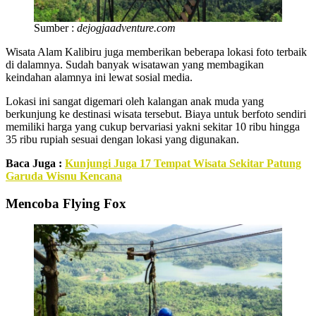
Sumber :
dejogjaadventure.com
Wisata Alam Kalibiru juga memberikan beberapa lokasi foto terbaik
di dalamnya. Sudah banyak wisatawan yang membagikan
keindahan alamnya ini lewat sosial media.
Lokasi ini sangat digemari oleh kalangan anak muda yang
berkunjung ke destinasi wisata tersebut. Biaya untuk berfoto sendiri
memiliki harga yang cukup bervariasi yakni sekitar 10 ribu hingga
35 ribu rupiah sesuai dengan lokasi yang digunakan.
Baca Juga :
Kunjungi Juga 17 Tempat Wisata Sekitar Patung
Garuda Wisnu Kencana
Mencoba Flying Fox