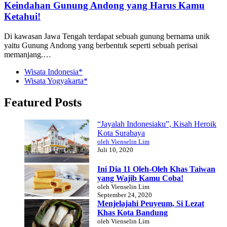
Keindahan Gunung Andong yang Harus Kamu
Ketahui!
Di kawasan Jawa Tengah terdapat sebuah gunung bernama unik
yaitu Gunung Andong yang berbentuk seperti sebuah perisai
memanjang.…
Wisata Indonesia*
Wisata Yogyakarta*
Featured Posts
“Jayalah Indonesiaku”, Kisah Heroik
Kota Surabaya
oleh Vienselin Lim
Juli 10, 2020
Ini Dia 11 Oleh-Oleh Khas Taiwan
yang Wajib Kamu Coba!
oleh Vienselin Lim
September 24, 2020
Menjelajahi Peuyeum, Si Lezat
Khas Kota Bandung
oleh Vienselin Lim