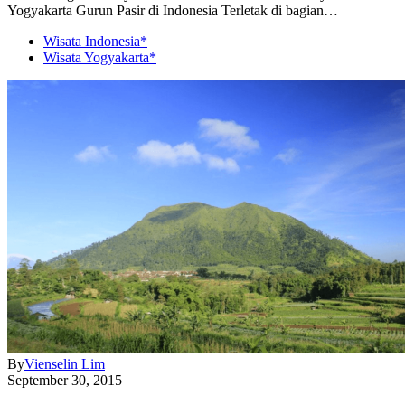
Yogyakarta Gurun Pasir di Indonesia Terletak di bagian…
Wisata Indonesia*
Wisata Yogyakarta*
By
Vienselin Lim
September 30, 2015