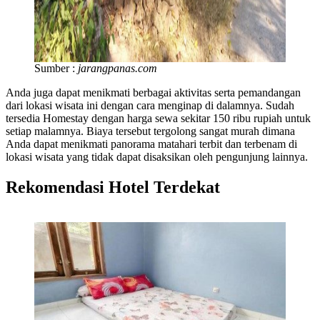
Sumber :
jarangpanas.com
Anda juga dapat menikmati berbagai aktivitas serta pemandangan
dari lokasi wisata ini dengan cara menginap di dalamnya. Sudah
tersedia Homestay dengan harga sewa sekitar 150 ribu rupiah untuk
setiap malamnya. Biaya tersebut tergolong sangat murah dimana
Anda dapat menikmati panorama matahari terbit dan terbenam di
lokasi wisata yang tidak dapat disaksikan oleh pengunjung lainnya.
Rekomendasi Hotel Terdekat