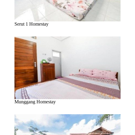
Serut 1 Homestay
Munggang Homestay