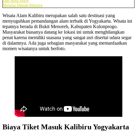
Dari Kota Jogja
Melalui Daerah Klereng
Wisata Alam Kalibiru merupakan salah satu destinasi yang
menyuguhkan pemandangan alam terbaik di Yogyakarta. Wisata ini
tepatnya berada di Bukit Menoreh, Kabupaten Kulonprogo.
Masyarakat biasanya datang ke lokasi ini untuk menghilangkan
penat karena memiliki suasana yang sangat asri disertai udara segar
di dalamnya. Ada juga sebagian masyarakat yang memanfaatkan
momen wisatanya untuk berfoto.
Biaya Tiket Masuk Kalibiru Yogyakarta