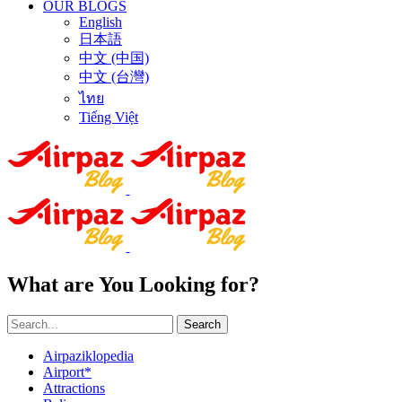
OUR BLOGS
English
日本語
中文 (中国)
中文 (台灣)
ไทย
Tiếng Việt
What are You Looking for?
Search
Airpaziklopedia
Airport*
Attractions