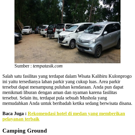
Sumber :
tempatasik.com
Salah satu fasilitas yang terdapat dalam Wisata Kalibiru Kulonprogo
ini yaitu tersedianya lahan parkir yang cukup luas. Area parkir
tersebut dapat menampung puluhan kendaraan. Anda pun dapat
menikmati liburan dengan aman dan nyaman karena fasilitas
tersebut. Selain itu, terdapat pula sebuah Mushola yang
memudahkan Anda untuk beribadah ketika sedang berwisata disana.
Baca Juga :
Rekomendasi hotel di medan yang memberikan
pelayanan terbaik
Camping Ground