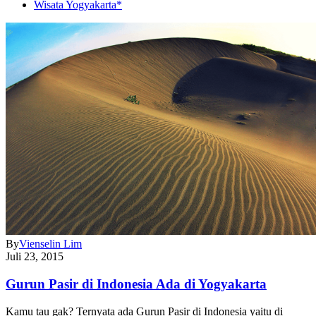
Wisata Yogyakarta*
By
Vienselin Lim
Juli 23, 2015
Gurun Pasir di Indonesia Ada di Yogyakarta
Kamu tau gak? Ternyata ada Gurun Pasir di Indonesia yaitu di