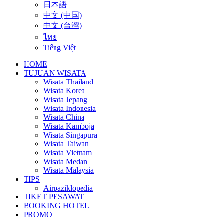
日本語
中文 (中国)
中文 (台灣)
ไทย
Tiếng Việt
HOME
TUJUAN WISATA
Wisata Thailand
Wisata Korea
Wisata Jepang
Wisata Indonesia
Wisata China
Wisata Kamboja
Wisata Singapura
Wisata Taiwan
Wisata Vietnam
Wisata Medan
Wisata Malaysia
TIPS
Airpaziklopedia
TIKET PESAWAT
BOOKING HOTEL
PROMO