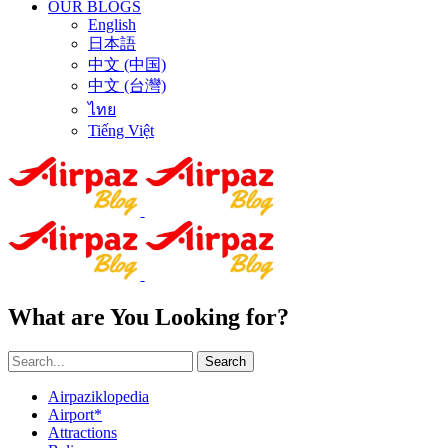
OUR BLOGS
English
日本語
中文 (中国)
中文 (台灣)
ไทย
Tiếng Việt
What are You Looking for?
Search
Airpaziklopedia
Airport*
Attractions