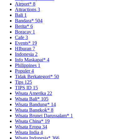
Airport*
8
Attractions
3
Bali
1
Bandara*
504
Berita*
6
Boracay
1
Cafe
3
Events*
19
HIburan
7
Indonesia
2
Info Maskapai*
4
Philippines
1
Populer
4
Tidak Berkategori*
50
Tips
125
TIPS ID
15
Wisata Amerika
22
Wisata Bali*
105
Wisata Bandung*
14
Wisata Bangkok*
8
Wisata Brunei Darussalam*
1
Wisata China*
19
Wisata Eropa
34
Wisata India
4
Wisata Indonesia*
366