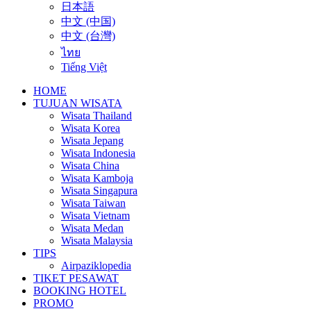
日本語
中文 (中国)
中文 (台灣)
ไทย
Tiếng Việt
HOME
TUJUAN WISATA
Wisata Thailand
Wisata Korea
Wisata Jepang
Wisata Indonesia
Wisata China
Wisata Kamboja
Wisata Singapura
Wisata Taiwan
Wisata Vietnam
Wisata Medan
Wisata Malaysia
TIPS
Airpaziklopedia
TIKET PESAWAT
BOOKING HOTEL
PROMO