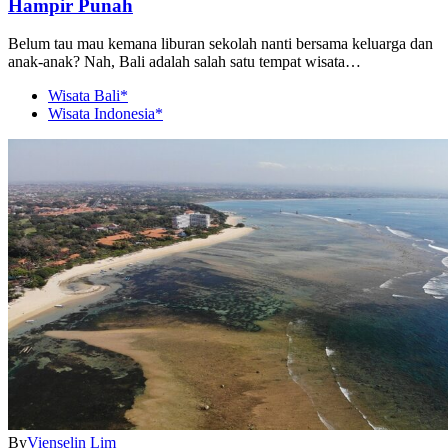
Hampir Punah
Belum tau mau kemana liburan sekolah nanti bersama keluarga dan
anak-anak? Nah, Bali adalah salah satu tempat wisata…
Wisata Bali*
Wisata Indonesia*
By
Vienselin Lim