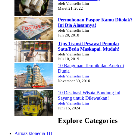
oleh Vienselin Lim
Maret 21, 2022
Permohonan Paspor Kamu Ditolak?
Ini Dia Alasannya!
oleh Vienselin Lim
Juli 28, 2018
Tips Transit Pesawat Pemula:
Satu/Beda Maskapai, Mudah!
oleh Vienselin Lim
Juli 10, 2019
10 Bangunan Terunik dan Aneh di
Dunia
oleh Vienselin Lim
November 30, 2016
10 Destinasi Wisata Bandung Ini
Sayang untuk Dilewatkan!
oleh Vienselin Lim
Juni 15, 2024
Explore Categories
Airpaziklopedia
111