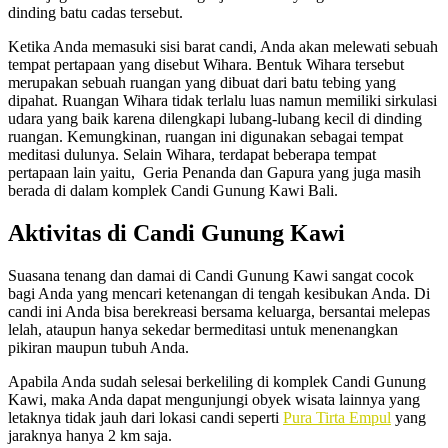
dinding batu cadas tersebut.
Ketika Anda memasuki sisi barat candi, Anda akan melewati sebuah
tempat pertapaan yang disebut Wihara. Bentuk Wihara tersebut
merupakan sebuah ruangan yang dibuat dari batu tebing yang
dipahat. Ruangan Wihara tidak terlalu luas namun memiliki sirkulasi
udara yang baik karena dilengkapi lubang-lubang kecil di dinding
ruangan. Kemungkinan, ruangan ini digunakan sebagai tempat
meditasi dulunya. Selain Wihara, terdapat beberapa tempat
pertapaan lain yaitu, Geria Penanda dan Gapura yang juga masih
berada di dalam komplek Candi Gunung Kawi Bali.
Aktivitas di Candi Gunung Kawi
Suasana tenang dan damai di Candi Gunung Kawi sangat cocok
bagi Anda yang mencari ketenangan di tengah kesibukan Anda. Di
candi ini Anda bisa berekreasi bersama keluarga, bersantai melepas
lelah, ataupun hanya sekedar bermeditasi untuk menenangkan
pikiran maupun tubuh Anda.
Apabila Anda sudah selesai berkeliling di komplek Candi Gunung
Kawi, maka Anda dapat mengunjungi obyek wisata lainnya yang
letaknya tidak jauh dari lokasi candi seperti
Pura Tirta Empul
yang
jaraknya hanya 2 km saja.