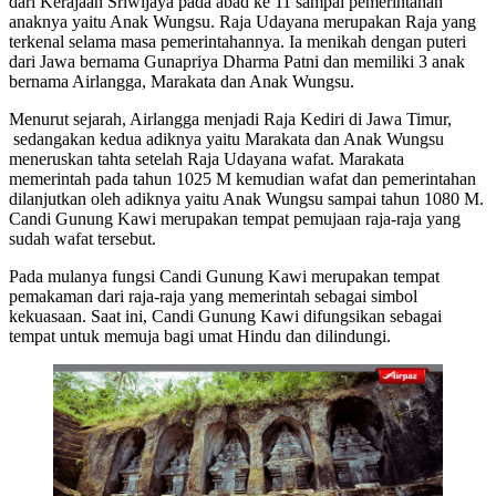
dari Kerajaan Sriwijaya pada abad ke 11 sampai pemerintahan
anaknya yaitu Anak Wungsu. Raja Udayana merupakan Raja yang
terkenal selama masa pemerintahannya. Ia menikah dengan puteri
dari Jawa bernama Gunapriya Dharma Patni dan memiliki 3 anak
bernama Airlangga, Marakata dan Anak Wungsu.
Menurut sejarah, Airlangga menjadi Raja Kediri di Jawa Timur,
sedangakan kedua adiknya yaitu Marakata dan Anak Wungsu
meneruskan tahta setelah Raja Udayana wafat. Marakata
memerintah pada tahun 1025 M kemudian wafat dan pemerintahan
dilanjutkan oleh adiknya yaitu Anak Wungsu sampai tahun 1080 M.
Candi Gunung Kawi merupakan tempat pemujaan raja-raja yang
sudah wafat tersebut.
Pada mulanya fungsi Candi Gunung Kawi merupakan tempat
pemakaman dari raja-raja yang memerintah sebagai simbol
kekuasaan. Saat ini, Candi Gunung Kawi difungsikan sebagai
tempat untuk memuja bagi umat Hindu dan dilindungi.