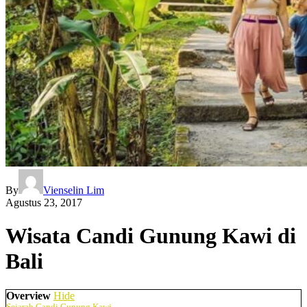
By
Vienselin Lim
Agustus 23, 2017
Wisata Candi Gunung Kawi di
Bali
Overview
Hide
Sejarah Candi Gunung Kawi