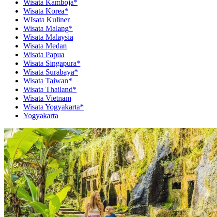
Wisata Kamboja*
Wisata Korea*
WIsata Kuliner
Wisata Malang*
Wisata Malaysia
Wisata Medan
Wisata Papua
Wisata Singapura*
Wisata Surabaya*
Wisata Taiwan*
Wisata Thailand*
Wisata Vietnam
Wisata Yogyakarta*
Yogyakarta