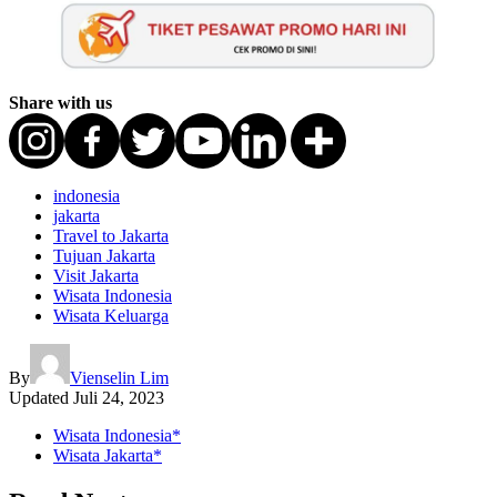
Share with us
indonesia
jakarta
Travel to Jakarta
Tujuan Jakarta
Visit Jakarta
Wisata Indonesia
Wisata Keluarga
By
Vienselin Lim
Updated
Juli 24, 2023
Wisata Indonesia*
Wisata Jakarta*