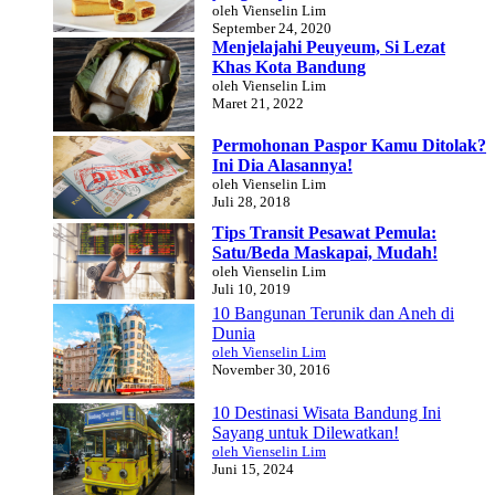
oleh Vienselin Lim
September 24, 2020
Menjelajahi Peuyeum, Si Lezat
Khas Kota Bandung
oleh Vienselin Lim
Maret 21, 2022
Permohonan Paspor Kamu Ditolak?
Ini Dia Alasannya!
oleh Vienselin Lim
Juli 28, 2018
Tips Transit Pesawat Pemula:
Satu/Beda Maskapai, Mudah!
oleh Vienselin Lim
Juli 10, 2019
10 Bangunan Terunik dan Aneh di
Dunia
oleh Vienselin Lim
November 30, 2016
10 Destinasi Wisata Bandung Ini
Sayang untuk Dilewatkan!
oleh Vienselin Lim
Juni 15, 2024