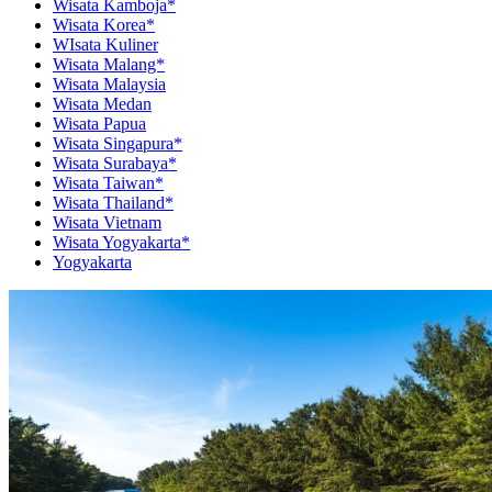
Wisata Kamboja*
Wisata Korea*
WIsata Kuliner
Wisata Malang*
Wisata Malaysia
Wisata Medan
Wisata Papua
Wisata Singapura*
Wisata Surabaya*
Wisata Taiwan*
Wisata Thailand*
Wisata Vietnam
Wisata Yogyakarta*
Yogyakarta