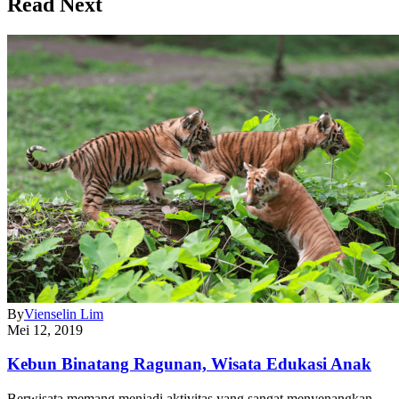
Read Next
By
Vienselin Lim
Mei 12, 2019
Kebun Binatang Ragunan, Wisata Edukasi Anak
Berwisata memang menjadi aktivitas yang sangat menyenangkan,