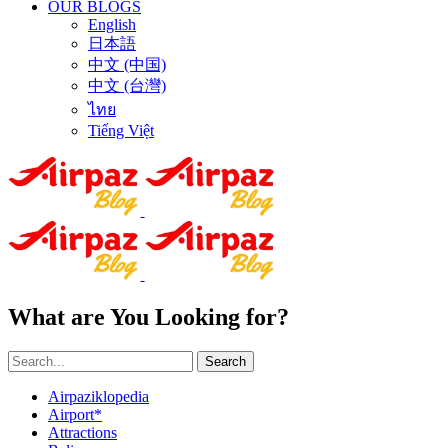
OUR BLOGS
English
日本語
中文 (中国)
中文 (台灣)
ไทย
Tiếng Việt
What are You Looking for?
Search
Airpaziklopedia
Airport*
Attractions