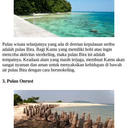
Pulau wisata selanjutnya yang ada di deretan kepulauan seribu
adalah pulau Bira. Bagi Kamu yang memiliki hobi atau ingin
mencoba aktivitas snorkeling, maka pulau Bira ini adalah
tempatnya. Keadaan alam yang masih terjaga, membuat Kamu akan
sangat nyaman dan aman untuk menyaksikan kehidupan di bawah
air pulau Bira dengan cara bersnokeling.
3. Pulau Onrust