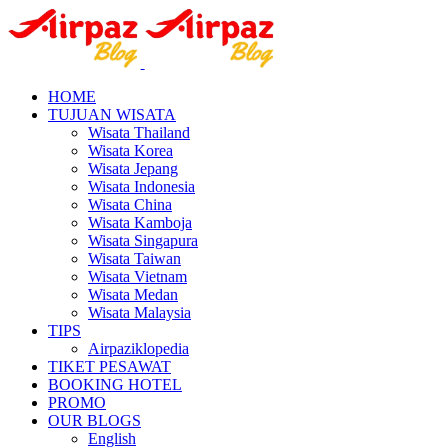
HOME
TUJUAN WISATA
Wisata Thailand
Wisata Korea
Wisata Jepang
Wisata Indonesia
Wisata China
Wisata Kamboja
Wisata Singapura
Wisata Taiwan
Wisata Vietnam
Wisata Medan
Wisata Malaysia
TIPS
Airpaziklopedia
TIKET PESAWAT
BOOKING HOTEL
PROMO
OUR BLOGS
English