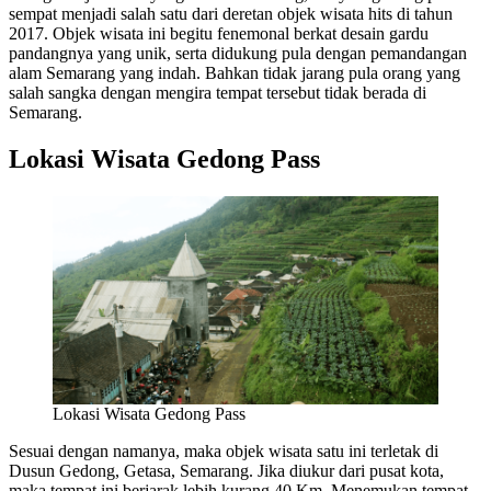
sempat menjadi salah satu dari deretan objek wisata hits di tahun
2017. Objek wisata ini begitu fenemonal berkat desain gardu
pandangnya yang unik, serta didukung pula dengan pemandangan
alam Semarang yang indah. Bahkan tidak jarang pula orang yang
salah sangka dengan mengira tempat tersebut tidak berada di
Semarang.
Lokasi Wisata Gedong Pass
Lokasi Wisata Gedong Pass
Sesuai dengan namanya, maka objek wisata satu ini terletak di
Dusun Gedong, Getasa, Semarang. Jika diukur dari pusat kota,
maka tempat ini berjarak lebih kurang 40 Km. Menemukan tempat