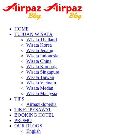
HOME
TUJUAN WISATA
Wisata Thailand
Wisata Korea
Wisata Jepang
Wisata Indonesia
Wisata China
Wisata Kamboja
Wisata Singapura
Wisata Taiwan
Wisata Vietnam
Wisata Medan
Wisata Malaysia
TIPS
Airpaziklopedia
TIKET PESAWAT
BOOKING HOTEL
PROMO
OUR BLOGS
English