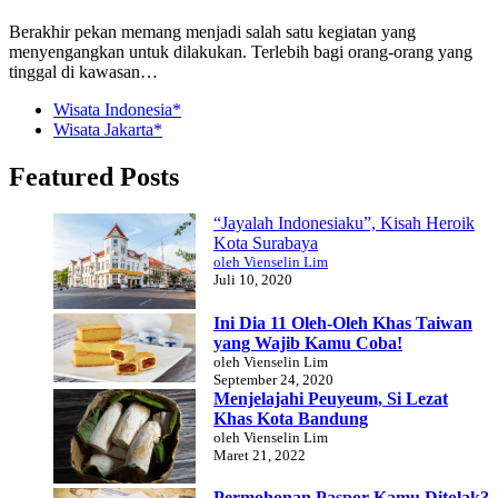
Berakhir pekan memang menjadi salah satu kegiatan yang
menyengangkan untuk dilakukan. Terlebih bagi orang-orang yang
tinggal di kawasan…
Wisata Indonesia*
Wisata Jakarta*
Featured Posts
“Jayalah Indonesiaku”, Kisah Heroik
Kota Surabaya
oleh Vienselin Lim
Juli 10, 2020
Ini Dia 11 Oleh-Oleh Khas Taiwan
yang Wajib Kamu Coba!
oleh Vienselin Lim
September 24, 2020
Menjelajahi Peuyeum, Si Lezat
Khas Kota Bandung
oleh Vienselin Lim
Maret 21, 2022
Permohonan Paspor Kamu Ditolak?