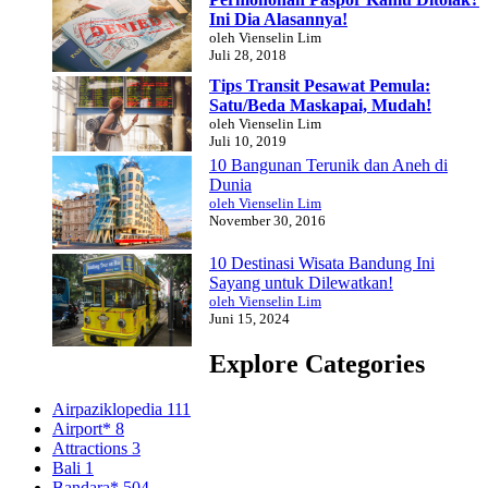
Ini Dia Alasannya!
oleh Vienselin Lim
Juli 28, 2018
Tips Transit Pesawat Pemula:
Satu/Beda Maskapai, Mudah!
oleh Vienselin Lim
Juli 10, 2019
10 Bangunan Terunik dan Aneh di
Dunia
oleh Vienselin Lim
November 30, 2016
10 Destinasi Wisata Bandung Ini
Sayang untuk Dilewatkan!
oleh Vienselin Lim
Juni 15, 2024
Explore Categories
Airpaziklopedia
111
Airport*
8
Attractions
3
Bali
1
Bandara*
504