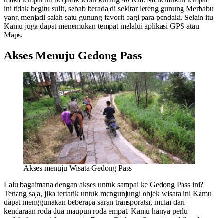
ini tidak begitu sulit, sebab berada di sekitar lereng gunung Merbabu
yang menjadi salah satu gunung favorit bagi para pendaki. Selain itu
Kamu juga dapat menemukan tempat melalui aplikasi GPS atau
Maps.
Akses Menuju Gedong Pass
Akses menuju Wisata Gedong Pass
Lalu bagaimana dengan akses untuk sampai ke Gedong Pass ini?
Tenang saja, jika tertarik untuk mengunjungi objek wisata ini Kamu
dapat menggunakan beberapa saran transporatsi, mulai dari
kendaraan roda dua maupun roda empat. Kamu hanya perlu