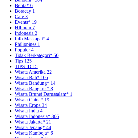
Berita*
6
Boracay
1
Cafe
3
Events*
19
HIburan
7
Indonesia
2
Info Maskapai*
4
Philippines
1
Populer
4
Tidak Berkategori*
50
Tips
125
TIPS ID
15
Wisata Amerika
22
Wisata Bali*
105
Wisata Bandung*
14
Wisata Bangkok*
8
Wisata Brunei Darussalam*
1
Wisata China*
19
Wisata Eropa
34
Wisata India
4
Wisata Indonesia*
366
Wisata Jakarta*
21
Wisata Jepang*
44
Wisata Kamboja*
6