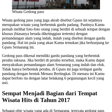
Wisata Gedong pass
Wisata gedong pass yang juga akrab disebut Gpass ini sejatinya
merupakan wisata yang berbentuk gardu padang. Pastinya Kamu
pernah melihat foto-foto orang yang berdiri di sebuah tempat dengan
khusus (biasanya berada diketinggian tertentu) dengan
pemandangan alam yang indah, itulah yang disebut dengan gardu
pandang. Hal ini pula yang akan Kamu temukan jika berkunjung ke
Gpass Semarang ini.
Gedong pass dikenal memiliki gardu pandang yang berbentuk
perahu raksasa. Jika berdiri di perahu tersebut, maka Kamu dapat
menyaksikan pemandangan alam Semarang yang indah dan elok.
Tidak hanya berbentuk perahu, di Gpass ini juga terdapat gardu
pandang dengan bentuk Menara Bertingkat. Di menara ini Kamu
dapat berfoto ria dengan latar belakang 6 pegunungan kecil yang
asri.
Sempat Menjadi Bagian dari Tempat
Wisata Hits di Tahun 2017
Sebagai obje wisata yang ada di Semarang, ternyata gedong pass