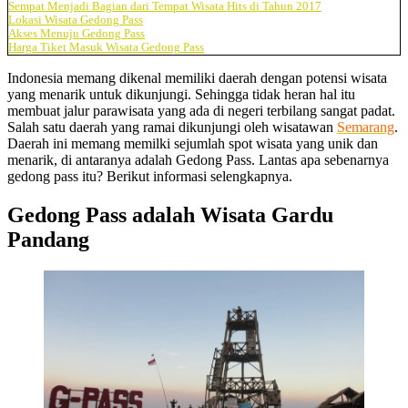
Sempat Menjadi Bagian dari Tempat Wisata Hits di Tahun 2017
Lokasi Wisata Gedong Pass
Akses Menuju Gedong Pass
Harga Tiket Masuk Wisata Gedong Pass
Indonesia memang dikenal memiliki daerah dengan potensi wisata
yang menarik untuk dikunjungi. Sehingga tidak heran hal itu
membuat jalur parawisata yang ada di negeri terbilang sangat padat.
Salah satu daerah yang ramai dikunjungi oleh wisatawan
Semarang
.
Daerah ini memang memilki sejumlah spot wisata yang unik dan
menarik, di antaranya adalah Gedong Pass. Lantas apa sebenarnya
gedong pass itu? Berikut informasi selengkapnya.
Gedong Pass adalah Wisata Gardu
Pandang