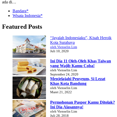
ada di…
Bandara*
Wisata Indonesia*
Featured Posts
“Jayalah Indonesiaku”, Kisah Heroik
Kota Surabaya
oleh Vienselin Lim
Juli 10, 2020
Ini Dia 11 Oleh-Oleh Khas Taiwan
yang Wajib Kamu Coba!
oleh Vienselin Lim
September 24, 2020
Menjelajahi Peuyeum, Si Lezat
Khas Kota Bandung
oleh Vienselin Lim
Maret 21, 2022
Permohonan Paspor Kamu Ditolak?
Ini Dia Alasannya!
oleh Vienselin Lim
Juli 28, 2018