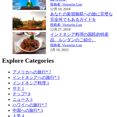
投稿者: Vienselin Lim
12月 10, 2018
あなたの新宿御苑への旅に完璧な
完全何でもあるガイドを
投稿者: Vienselin Lim
12月 27, 2018
インドネシア料理の国民的特産
品、ルンダンのご紹介。
投稿者: Vienselin Lim
2月 10, 2022
Explore Categories
アメリカへの旅行*
7
インドネシアへの旅行*
5
インドネシア料理
1
サテ
1
チップ*
8
ニュース
3
ハワイへの旅行*
7
中国への旅行*
3
人気
4