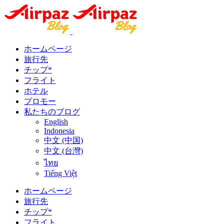
ホームページ
旅行先
チップ*
フライト
ホテル
プロモー
私たちのブログ
English
Indonesia
中文 (中国)
中文 (台灣)
ไทย
Tiếng Việt
ホームページ
旅行先
チップ*
フライト