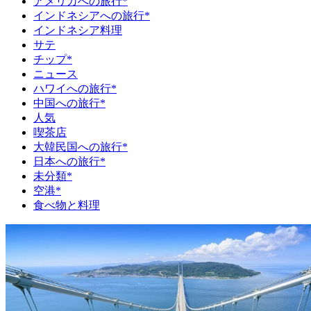
アメリカへの旅行*
インドネシアへの旅行*
インドネシア料理
サテ
チップ*
ニュース
ハワイへの旅行*
中国への旅行*
人気
喫茶店
大韓民国への旅行*
日本への旅行*
未分類*
空港*
食べ物と料理