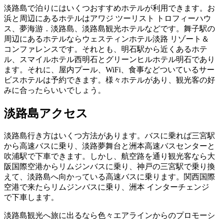
淡路島で泊りにはいくつおすすめホテルが利用できます。お
浜と周辺にあるホテルはアワジ ツーリスト トロフィーハウ
ス、夢海游．淡路島、淡路島観光ホテルなどです。舞子駅の
周辺にあるホテルならウェスティンホテル淡路 リゾート＆
コンファレンスです。それとも、明石駅から近くあるホテ
ル、スマイルホテル西明石とグリーンヒルホテル明石であり
ます。それに、屋内プール、WiFi、食事などついているサー
ビスホテルは予約できます。様々ホテルがあり、観光客の好
みに合ったらいいでしょう。
淡路島アクセス
淡路島行き方はいくつ方法があります。バスに乗れば三宮駅
から高速バスに乗り、淡路夢舞台と洲本高速バスセンターと
吹浦駅で下車できます。しかし、航空路を通り観光客なら大
阪国際空港からリムジンバスに乗り、神戸の三宮駅で乗り換
えて、淡路島へ向かっている高速バスに乗ります。関西国際
空港で来たらリムジンバスに乗り、洲本 インターチェンジ
で下車します。
淡路島観光へ旅に出るなら色々エアラインからのプロモーシ