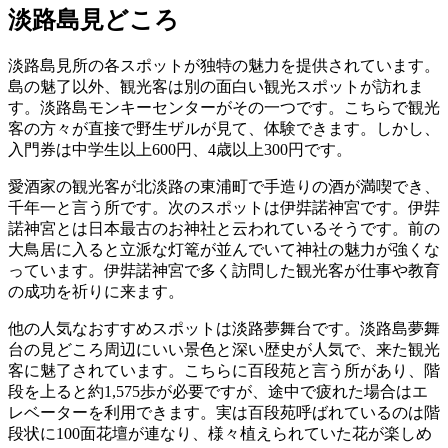
淡路島見どころ
淡路島見所の各スポットが独特の魅力を提供されています。
島の魅了以外、観光客は別の面白い観光スポットが訪れま
す。淡路島モンキーセンターがその一つです。こちらで観光
客の方々が直接で野生ザルが見て、体験できます。しかし、
入門券は中学生以上600円、4歳以上300円です。
愛酒家の観光客が北淡路の東浦町で手造りの酒が満喫でき、
千年一と言う所です。次のスポットは伊弉諾神宮です。伊弉
諾神宮とは日本最古のお神社と云われているそうです。前の
大鳥居に入ると立派な灯篭が並んでいて神社の魅力が強くな
っています。伊弉諾神宮で多く訪問した観光客が仕事や教育
の成功を祈りに来ます。
他の人気なおすすめスポットは淡路夢舞台です。淡路島夢舞
台の見どころ周辺にいい景色と深い歴史が人気で、来た観光
客に魅了されています。こちらに百段苑と言う所があり、階
段を上ると約1,575歩が必要ですが、途中で疲れた場合はエ
レベーターを利用できます。実は百段苑呼ばれているのは階
段状に100面花壇が連なり、様々植えられていた花が楽しめ