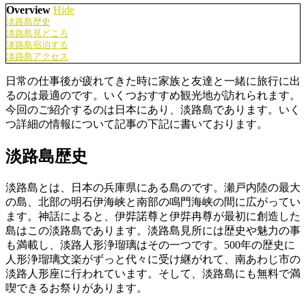
Overview
Hide
淡路島歴史
淡路島見どころ
淡路島宿泊する
淡路島アクセス
日常の仕事後が疲れてきた時に家族と友達と一緒に旅行に出
るのは最適のです。いくつおすすめ観光地が訪れられます。
今回のご紹介するのは日本にあり、淡路島であります。いく
つ詳細の情報について記事の下記に書いております。
淡路島歴史
淡路島とは、日本の兵庫県にある島のです。瀬戸内陸の最大
の島、北部の明石伊海峡と南部の鳴門海峡の間に広がってい
ます。神話によると、伊弉諾尊と伊弉冉尊が最初に創造した
島はこの淡路島であります。淡路島見所には歴史や魅力の事
も満載し、淡路人形浄瑠璃はその一つです。500年の歴史に
人形浄瑠璃文楽がずっと代々に受け継がれて、南あわじ市の
淡路人形座に行われています。そして、淡路島にも無料で満
喫できるお祭りがあります。