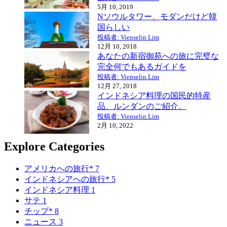
5月 10, 2019
Nソウルタワー、モダンだけど韓
国らしい
投稿者: Vienselin Lim
12月 10, 2018
あなたの新宿御苑への旅に完璧な
完全何でもあるガイドを
投稿者: Vienselin Lim
12月 27, 2018
インドネシア料理の国民的特産
品、ルンダンのご紹介。
投稿者: Vienselin Lim
2月 10, 2022
Explore Categories
アメリカへの旅行*
7
インドネシアへの旅行*
5
インドネシア料理
1
サテ
1
チップ*
8
ニュース
3