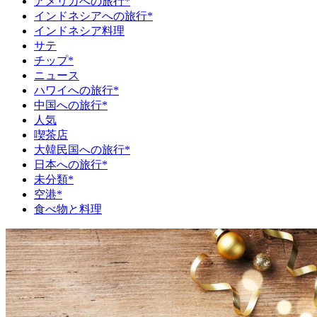
アメリカへの旅行*
インドネシアへの旅行*
インドネシア料理
サテ
チップ*
ニュース
ハワイへの旅行*
中国への旅行*
人気
喫茶店
大韓民国への旅行*
日本への旅行*
未分類*
空港*
食べ物と料理