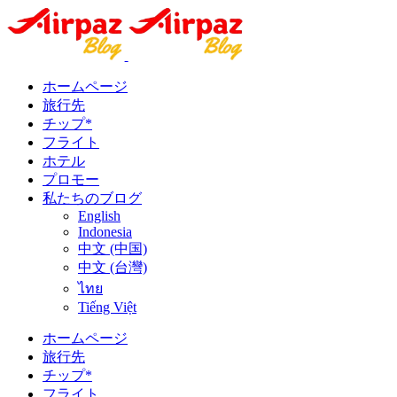
ホームページ
旅行先
チップ*
フライト
ホテル
プロモー
私たちのブログ
English
Indonesia
中文 (中国)
中文 (台灣)
ไทย
Tiếng Việt
ホームページ
旅行先
チップ*
フライト