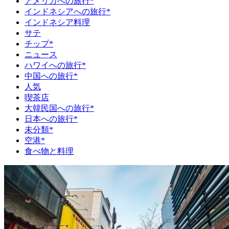
アメリカへの旅行*
インドネシアへの旅行*
インドネシア料理
サテ
チップ*
ニュース
ハワイへの旅行*
中国への旅行*
人気
喫茶店
大韓民国への旅行*
日本への旅行*
未分類*
空港*
食べ物と料理