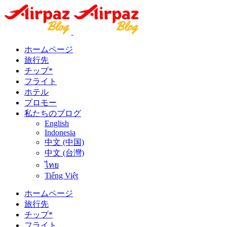
ホームページ
旅行先
チップ*
フライト
ホテル
プロモー
私たちのブログ
English
Indonesia
中文 (中国)
中文 (台灣)
ไทย
Tiếng Việt
ホームページ
旅行先
チップ*
フライト