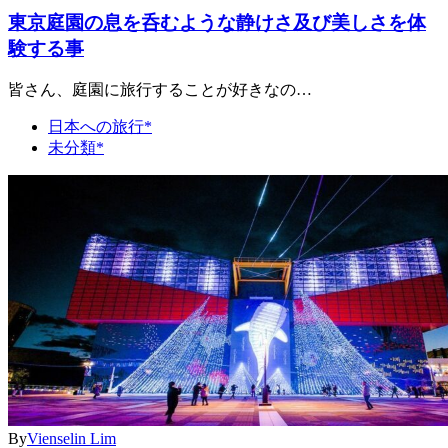
東京庭園の息を呑むような静けさ及び美しさを体
験する事
皆さん、庭園に旅行することが好きなの…
日本への旅行*
未分類*
By
Vienselin Lim