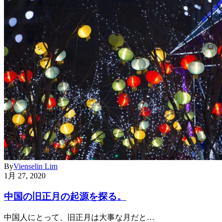
By
Vienselin Lim
1月 27, 2020
中国の旧正月の起源を探る。
中国人にとって、旧正月は大事な月だと…