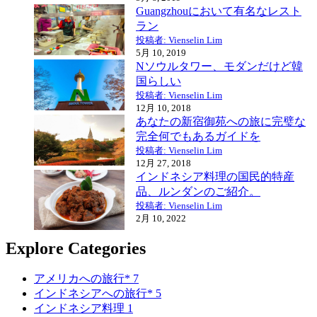
Guangzhouにおいて有名なレスト
ラン
投稿者: Vienselin Lim
5月 10, 2019
Nソウルタワー、モダンだけど韓
国らしい
投稿者: Vienselin Lim
12月 10, 2018
あなたの新宿御苑への旅に完璧な
完全何でもあるガイドを
投稿者: Vienselin Lim
12月 27, 2018
インドネシア料理の国民的特産
品、ルンダンのご紹介。
投稿者: Vienselin Lim
2月 10, 2022
Explore Categories
アメリカへの旅行*
7
インドネシアへの旅行*
5
インドネシア料理
1