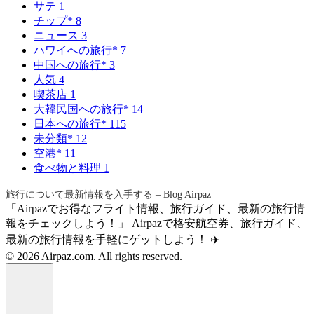
サテ
1
チップ*
8
ニュース
3
ハワイへの旅行*
7
中国への旅行*
3
人気
4
喫茶店
1
大韓民国への旅行*
14
日本への旅行*
115
未分類*
12
空港*
11
食べ物と料理
1
旅行について最新情報を入手する – Blog Airpaz
「Airpazでお得なフライト情報、旅行ガイド、最新の旅行情
報をチェックしよう！」 Airpazで格安航空券、旅行ガイド、
最新の旅行情報を手軽にゲットしよう！ ✈️
© 2026 Airpaz.com. All rights reserved.