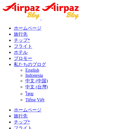
ホームページ
旅行先
チップ*
フライト
ホテル
プロモー
私たちのブログ
English
Indonesia
中文 (中国)
中文 (台灣)
ไทย
Tiếng Việt
ホームページ
旅行先
チップ*
フライト