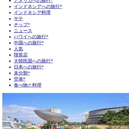
アメリカへの旅行*
インドネシアへの旅行*
インドネシア料理
サテ
チップ*
ニュース
ハワイへの旅行*
中国への旅行*
人気
喫茶店
大韓民国への旅行*
日本への旅行*
未分類*
空港*
食べ物と料理