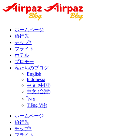
ホームページ
旅行先
チップ*
フライト
ホテル
プロモー
私たちのブログ
English
Indonesia
中文 (中国)
中文 (台灣)
ไทย
Tiếng Việt
ホームページ
旅行先
チップ*
フライト