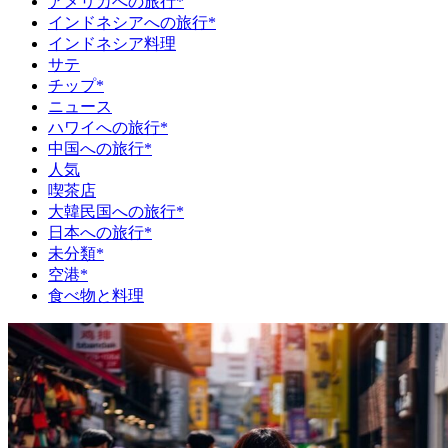
アメリカへの旅行*
インドネシアへの旅行*
インドネシア料理
サテ
チップ*
ニュース
ハワイへの旅行*
中国への旅行*
人気
喫茶店
大韓民国への旅行*
日本への旅行*
未分類*
空港*
食べ物と料理