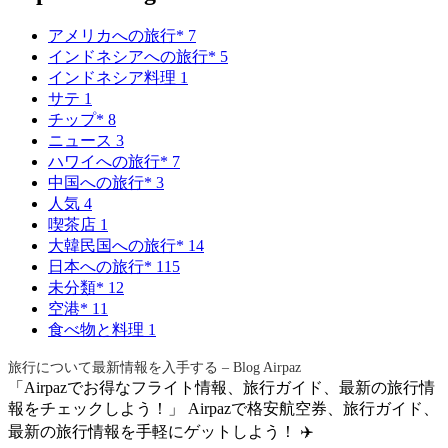
アメリカへの旅行*
7
インドネシアへの旅行*
5
インドネシア料理
1
サテ
1
チップ*
8
ニュース
3
ハワイへの旅行*
7
中国への旅行*
3
人気
4
喫茶店
1
大韓民国への旅行*
14
日本への旅行*
115
未分類*
12
空港*
11
食べ物と料理
1
旅行について最新情報を入手する – Blog Airpaz
「Airpazでお得なフライト情報、旅行ガイド、最新の旅行情
報をチェックしよう！」 Airpazで格安航空券、旅行ガイド、
最新の旅行情報を手軽にゲットしよう！ ✈️