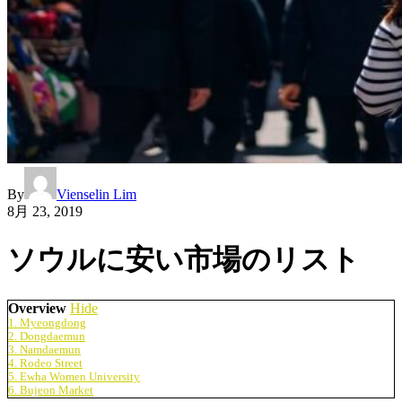
By
Vienselin Lim
8月 23, 2019
ソウルに安い市場のリスト
Overview
Hide
1. Myeongdong
2. Dongdaemun
3. Namdaemun
4. Rodeo Street
5. Ewha Women University
6. Bujeon Market