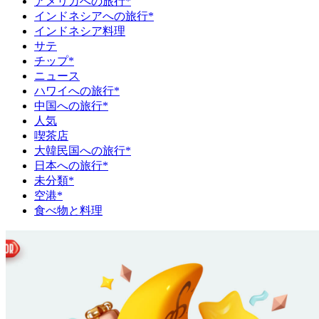
アメリカへの旅行*
インドネシアへの旅行*
インドネシア料理
サテ
チップ*
ニュース
ハワイへの旅行*
中国への旅行*
人気
喫茶店
大韓民国への旅行*
日本への旅行*
未分類*
空港*
食べ物と料理