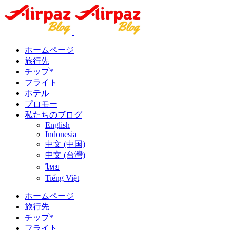
ホームページ
旅行先
チップ*
フライト
ホテル
プロモー
私たちのブログ
English
Indonesia
中文 (中国)
中文 (台灣)
ไทย
Tiếng Việt
ホームページ
旅行先
チップ*
フライト