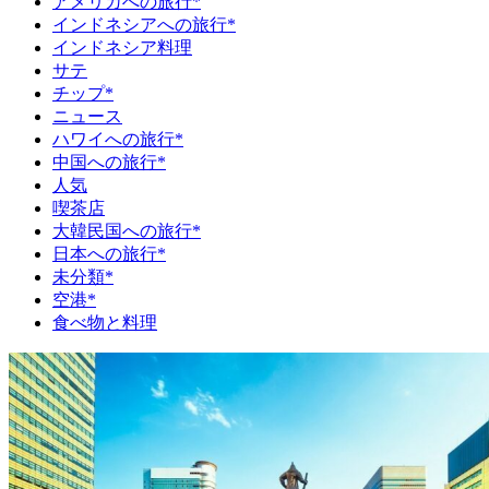
アメリカへの旅行*
インドネシアへの旅行*
インドネシア料理
サテ
チップ*
ニュース
ハワイへの旅行*
中国への旅行*
人気
喫茶店
大韓民国への旅行*
日本への旅行*
未分類*
空港*
食べ物と料理