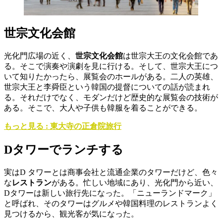
世宗文化会館
光化門広場の近く、
世宗文化会館
は世宗大王の文化会館であ
る。そこで演奏や演劇を見に行ける。そして、世宗大王につ
いて知りたかったら、展覧会のホールがある。二人の英雄、
世宗大王と李舜臣という韓国の提督についての話が読まれ
る。それだけでなく、モダンだけど歴史的な展覧会の技術が
ある。そこで、大人や子供も韓服を着ることができる。
もっと見る : 東大寺の正倉院旅行
D
タワー
で
ランチ
する
実はD タワーとは商事会社と流通企業のタワーだけど、色々
な
レストラン
がある。忙しい地域にあり、光化門から近い、
Dタワーは新しい旅行先になった。「ニューランドマーク」
と呼ばれ、そのタワーはグルメや韓国料理のレストランよく
見つけるから、観光客が気になった。