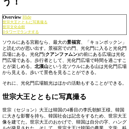
う！
Overview
Hide
世宗大王とともに写真撮る
世宗文化会館
Dタワーでランチする
ソウルにある宮殿なら、最大の
景福宮
、「キョンボックン」
と読むのが思い出す。景福宮での門、光化門に入ると光化門
広場にある。光化門(
クアンファムン
)の前にある広場は光化
門広場である。歩行者として、光化門広場で時間を過ごすこ
とが楽しめる。
北漢山
という北ソウルにある山は光化門広場
から見える。歩いて景色を見ることができる。
それに、光化門広場観光はほかの活動もすることができる。
世宗大王とともに写真撮る
世宗（セジョン）大王は韓国の4番目の李氏朝鮮王様。韓国
に大きな影響を持ち、韓国社会は記念をするため、世宗大王
像を建てた。世宗大王のおかげで、韓国は自分の字、ハング
ルが発見された。そして、世宗大王は韓国の農業、文学、科