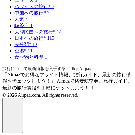
ニュース
3
ハワイへの旅行*
7
中国への旅行*
3
人気
4
喫茶店
1
大韓民国への旅行*
14
日本への旅行*
115
未分類*
12
空港*
11
食べ物と料理
1
旅行について最新情報を入手する – Blog Airpaz
「Airpazでお得なフライト情報、旅行ガイド、最新の旅行情
報をチェックしよう！」 Airpazで格安航空券、旅行ガイド、
最新の旅行情報を手軽にゲットしよう！ ✈️
© 2026 Airpaz.com. All rights reserved.