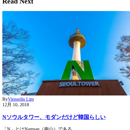
Read Next
By
Vienselin Lim
12月 10, 2018
Nソウルタワー、モダンだけど韓国らしい
「N」とはNamsan（南山）である…