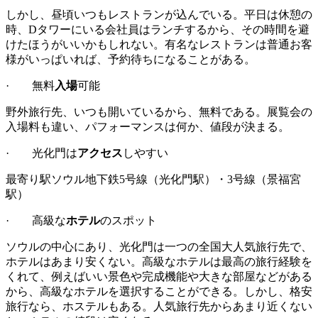
しかし、昼頃いつもレストランが込んでいる。平日は休憩の
時、Dタワーにいる会社員はランチするから、その時間を避
けたほうがいいかもしれない。有名なレストランは普通お客
様がいっぱいれば、予約待ちになることがある。
· 無料
入場
可能
野外旅行先、いつも開いているから、無料である。展覧会の
入場料も違い、パフォーマンスは何か、値段が決まる。
· 光化門は
アクセス
しやすい
最寄り駅ソウル地下鉄5号線（光化門駅）・3号線（景福宮
駅）
· 高級な
ホテル
のスポット
ソウルの中心にあり、光化門は一つの全国大人気旅行先で、
ホテルはあまり安くない。高級なホテルは最高の旅行経験を
くれて、例えばいい景色や完成機能や大きな部屋などがある
から、高級なホテルを選択することができる。しかし、格安
旅行なら、ホステルもある。人気旅行先からあまり近くない