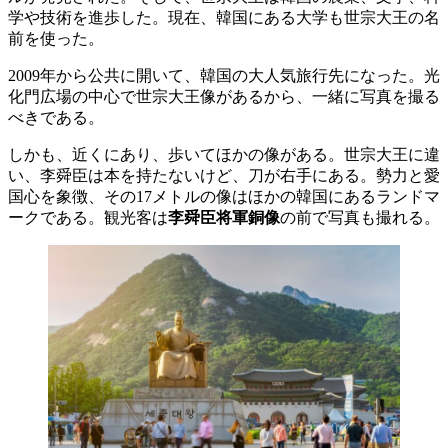
学や技術を進歩した。現在、韓国にある大学も世宗大王の名
前を使った。
2009年から公共に開いて、韓国の大人気旅行先になった。光
化門広場の中心で世宗大王像があるから、一緒に写真を撮る
べきである。
しかも、近くにあり、歩いてほかの像がある。世宗大王に違
い、李舜臣は本を持たないけど、刀が右手にある。勢力と愛
国心を象徴、その17メトルの像はほかの韓国にあるランドマ
ークである。観光客は
李舜臣将軍銅像
の前で写真も撮れる。