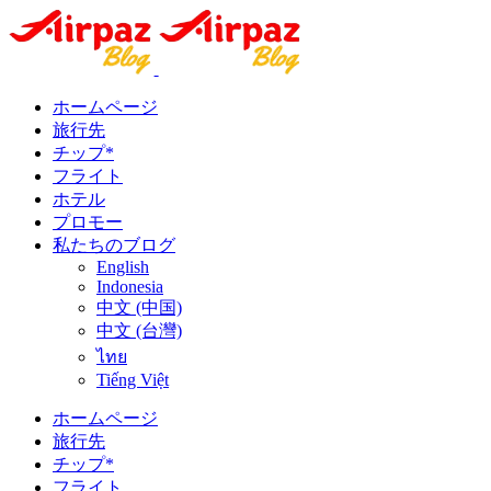
ホームページ
旅行先
チップ*
フライト
ホテル
プロモー
私たちのブログ
English
Indonesia
中文 (中国)
中文 (台灣)
ไทย
Tiếng Việt
ホームページ
旅行先
チップ*
フライト