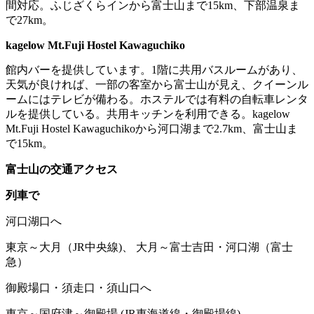
間対応。ふじざくらインから富士山まで15km、下部温泉ま
で27km。
kagelow Mt.Fuji Hostel Kawaguchiko
館内バーを提供しています。1階に共用バスルームがあり、
天気が良ければ、一部の客室から富士山が見え、クイーンル
ームにはテレビが備わる。ホステルでは有料の自転車レンタ
ルを提供している。共用キッチンを利用できる。kagelow
Mt.Fuji Hostel Kawaguchikoから河口湖まで2.7km、富士山ま
で15km。
富士山の交通アクセス
列車で
河口湖口へ
東京～大月（JR中央線)、 大月～富士吉田・河口湖（富士
急）
御殿場口・須走口・須山口へ
東京～国府津～御殿場 (JR東海道線・御殿場線)