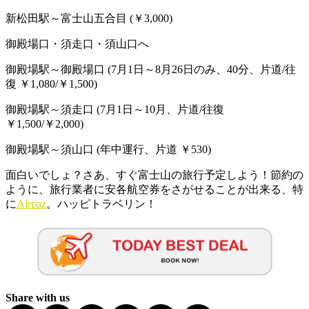
新松田駅～富士山五合目 (￥3,000)
御殿場口・須走口・須山口へ
御殿場駅～御殿場口 (7月1日～8月26日のみ、40分、片道/往
復 ￥1,080/￥1,500)
御殿場駅～須走口 (7月1日～10月、片道/往復
￥1,500/￥2,000)
御殿場駅～須山口 (年中運行、片道 ￥530)
面白いでしょ？さあ、すぐ富士山の旅行予定しよう！節約の
ように、旅行業者に安各航空券をさがせることが出来る、特
に
Airpaz
。ハッピトラベリン！
Share with us