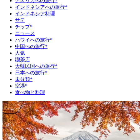
アメリカへの旅行*
インドネシアへの旅行*
インドネシア料理
サテ
チップ*
ニュース
ハワイへの旅行*
中国への旅行*
人気
喫茶店
大韓民国への旅行*
日本への旅行*
未分類*
空港*
食べ物と料理