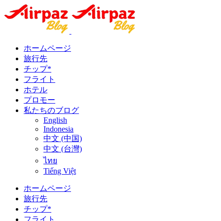
ホームページ
旅行先
チップ*
フライト
ホテル
プロモー
私たちのブログ
English
Indonesia
中文 (中国)
中文 (台灣)
ไทย
Tiếng Việt
ホームページ
旅行先
チップ*
フライト