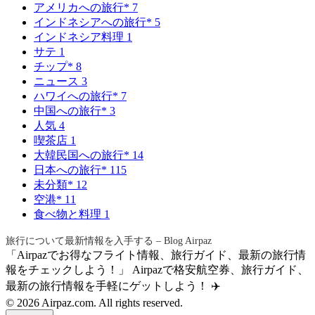
アメリカへの旅行*
7
インドネシアへの旅行*
5
インドネシア料理
1
サテ
1
チップ*
8
ニュース
3
ハワイへの旅行*
7
中国への旅行*
3
人気
4
喫茶店
1
大韓民国への旅行*
14
日本への旅行*
115
未分類*
12
空港*
11
食べ物と料理
1
旅行について最新情報を入手する – Blog Airpaz
「Airpazでお得なフライト情報、旅行ガイド、最新の旅行情
報をチェックしよう！」 Airpazで格安航空券、旅行ガイド、
最新の旅行情報を手軽にゲットしよう！ ✈️
© 2026 Airpaz.com. All rights reserved.