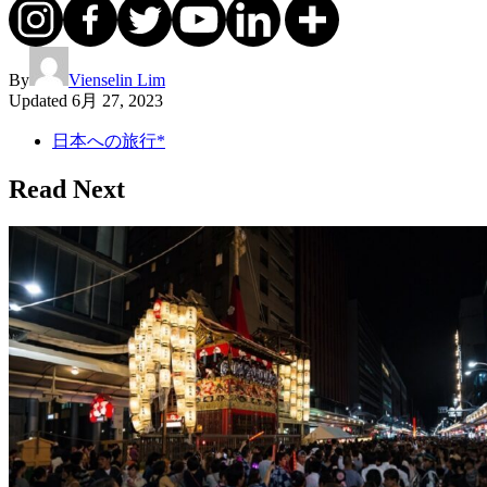
By
Vienselin Lim
Updated
6月 27, 2023
日本への旅行*
Read Next