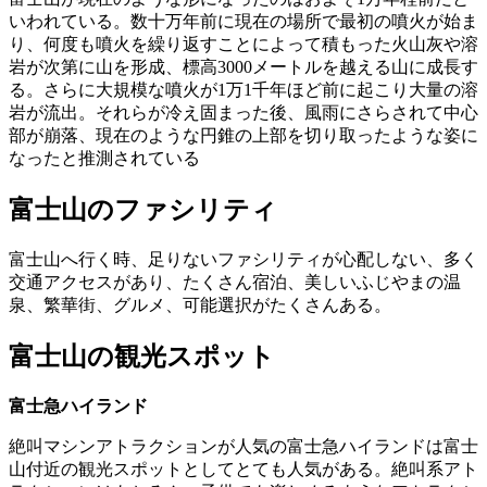
いわれている。数十万年前に現在の場所で最初の噴火が始ま
り、何度も噴火を繰り返すことによって積もった火山灰や溶
岩が次第に山を形成、標高3000メートルを越える山に成長す
る。さらに大規模な噴火が1万1千年ほど前に起こり大量の溶
岩が流出。それらが冷え固まった後、風雨にさらされて中心
部が崩落、現在のような円錐の上部を切り取ったような姿に
なったと推測されている
富士山のファシリティ
富士山へ行く時、足りないファシリティが心配しない、多く
交通アクセスがあり、たくさん宿泊、美しいふじやまの温
泉、繁華街、グルメ、可能選択がたくさんある。
富士山の観光スポット
富士急ハイランド
絶叫マシンアトラクションが人気の富士急ハイランドは富士
山付近の観光スポットとしてとても人気がある。絶叫系アト