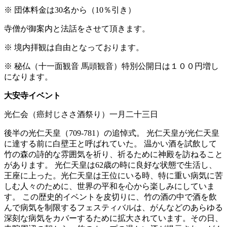
※
団体料金は30名から（10％引き）
寺僧が御案内と法話をさせて頂きます。
※
境内拝観は自由となっております。
※
秘仏（十一面観音 馬頭観音）特別公開日は１００円増し
になります。
大安寺イベント
光仁会（癌封じささ酒祭り）一月二十三日
後半の光仁天皇（709-781）の追悼式。 光仁天皇が光仁天皇
に達する前に白壁王と呼ばれていた。 温かい酒を試飲して
竹の森の詩的な雰囲気を祈り、祈るために神殿を訪ねること
があります。 光仁天皇は62歳の時に良好な状態で生活し、
王座に上った。光仁天皇は王位にいる時、特に重い病気に苦
しむ人々のために、世界の平和を心から楽しみにしていま
す。 この歴史的イベントを皮切りに、竹の酒の中で酒を飲
んで病気を制限するフェスティバルは、がんなどのあらゆる
深刻な病気をカバーするために拡大されています。その日、