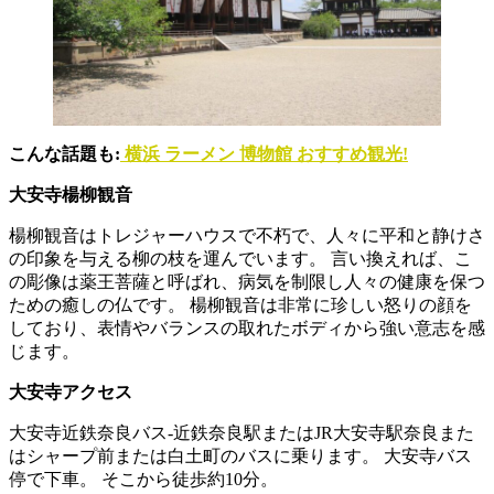
こんな話題も:
横浜 ラーメン 博物館 おすすめ観光!
大安寺楊柳観音
楊柳観音はトレジャーハウスで不朽で、人々に平和と静けさ
の印象を与える柳の枝を運んでいます。 言い換えれば、こ
の彫像は薬王菩薩と呼ばれ、病気を制限し人々の健康を保つ
ための癒しの仏です。 楊柳観音は非常に珍しい怒りの顔を
しており、表情やバランスの取れたボディから強い意志を感
じます。
大安寺アクセス
大安寺近鉄奈良バス‐近鉄奈良駅またはJR大安寺駅奈良また
はシャープ前または白土町のバスに乗ります。 大安寺バス
停で下車。 そこから徒歩約10分。