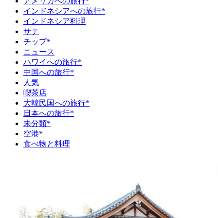
アメリカへの旅行*
インドネシアへの旅行*
インドネシア料理
サテ
チップ*
ニュース
ハワイへの旅行*
中国への旅行*
人気
喫茶店
大韓民国への旅行*
日本への旅行*
未分類*
空港*
食べ物と料理