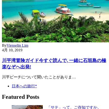
By
Vienselin Lim
4月 10, 2019
川平湾冒険ガイド今すぐ読んで, 一緒に石垣島の極
楽なぞへ出発!
川平ビーチについて聞いたことがありま…
日本への旅行*
Featured Posts
「サテ」って、ご存知ですか。