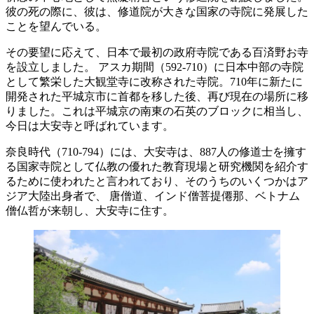
彼の死の際に、彼は、修道院が大きな国家の寺院に発展した
ことを望んでいる。
その要望に応えて、日本で最初の政府寺院である百済野お寺
を設立しました。 アスカ期間（592-710）に日本中部の寺院
として繁栄した大観堂寺に改称された寺院。710年に新たに
開発された平城京市に首都を移した後、再び現在の場所に移
りました。これは平城京の南東の石英のブロックに相当し、
今日は大安寺と呼ばれています。
奈良時代（710-794）には、大安寺は、887人の修道士を擁す
る国家寺院として仏教の優れた教育現場と研究機関を紹介す
るために使われたと言われており、そのうちのいくつかはア
ジア大陸出身者で、 唐僧道、インド僧菩提僊那、ベトナム
僧仏哲が来朝し、大安寺に住す。