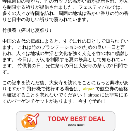
寺院周辺の朝から、竹のカップの温かい酒が提示され、がん
を制限する祈りが提供されました。 フェスティバルでは、
多くの人々が寺院を訪れ、周囲の地域は温かい香りの竹の香
りと日中の激しい祈りで覆われています。
竹供養（癌封じ夏祭り）
中国の古代の伝統によると、すでに竹の日として知られてい
ます。 これは竹のプランテーションのための良い一日と言
われ、人々は地域の生活と文化を強く支える竹の木に感謝し
ます。 今日は、がんを制限する夏の祭典として知られてい
ます。 竹供養の日、光仁祭りの日は大安寺の祭りの2日間で
す。
この記事を読んだ後、大安寺を訪れることにもっと興味があ
りますか？ 飛行機で旅行する場合は、
airpaz
で航空券の価格
を確認することを忘れないでください！ airpaz には非常に多
くのバーゲンチケットがあります。 今すぐ予約！