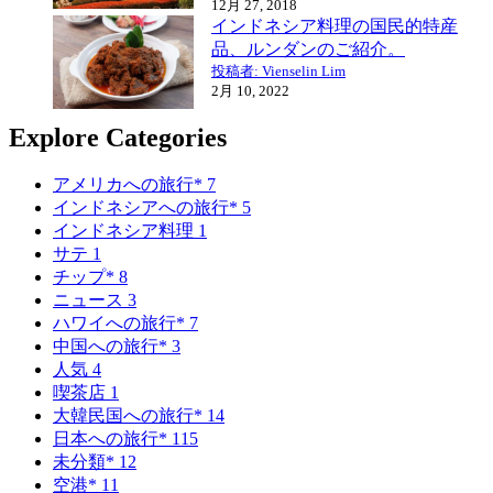
12月 27, 2018
インドネシア料理の国民的特産
品、ルンダンのご紹介。
投稿者: Vienselin Lim
2月 10, 2022
Explore Categories
アメリカへの旅行*
7
インドネシアへの旅行*
5
インドネシア料理
1
サテ
1
チップ*
8
ニュース
3
ハワイへの旅行*
7
中国への旅行*
3
人気
4
喫茶店
1
大韓民国への旅行*
14
日本への旅行*
115
未分類*
12
空港*
11