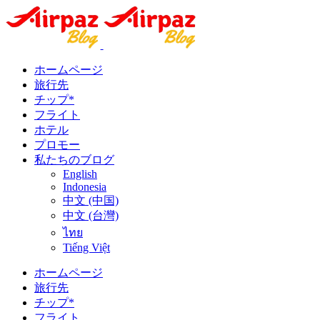
ホームページ
旅行先
チップ*
フライト
ホテル
プロモー
私たちのブログ
English
Indonesia
中文 (中国)
中文 (台灣)
ไทย
Tiếng Việt
ホームページ
旅行先
チップ*
フライト