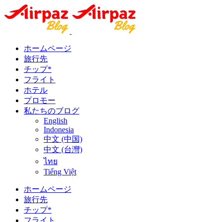
ホームページ
旅行先
チップ*
フライト
ホテル
プロモー
私たちのブログ
English
Indonesia
中文 (中国)
中文 (台灣)
ไทย
Tiếng Việt
ホームページ
旅行先
チップ*
フライト