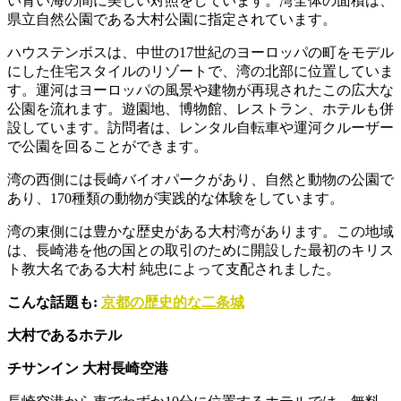
い青い海の間に美しい対照をしています。湾全体の面積は、
県立自然公園である大村公園に指定されています。
ハウステンボスは、中世の17世紀のヨーロッパの町をモデル
にした住宅スタイルのリゾートで、湾の北部に位置していま
す。運河はヨーロッパの風景や建物が再現されたこの広大な
公園を流れます。遊園地、博物館、レストラン、ホテルも併
設しています。訪問者は、レンタル自転車や運河クルーザー
で公園を回ることができます。
湾の西側には長崎バイオパークがあり、自然と動物の公園で
あり、170種類の動物が実践的な体験をしています。
湾の東側には豊かな歴史がある大村湾があります。この地域
は、長崎港を他の国との取引のために開設した最初のキリス
ト教大名である大村 純忠によって支配されました。
こんな話題も:
京都の歴史的な二条城
大村であるホテル
チサンイン 大村長崎空港