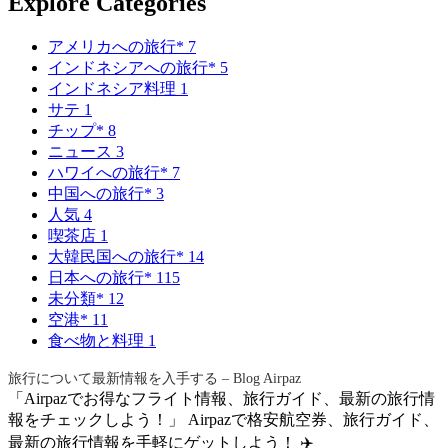
Explore Categories
アメリカへの旅行*
7
インドネシアへの旅行*
5
インドネシア料理
1
サテ
1
チップ*
8
ニュース
3
ハワイへの旅行*
7
中国への旅行*
3
人気
4
喫茶店
1
大韓民国への旅行*
14
日本への旅行*
115
未分類*
12
空港*
11
食べ物と料理
1
旅行について最新情報を入手する – Blog Airpaz
「Airpazでお得なフライト情報、旅行ガイド、最新の旅行情
報をチェックしよう！」 Airpazで格安航空券、旅行ガイド、
最新の旅行情報を手軽にゲットしよう！ ✈️