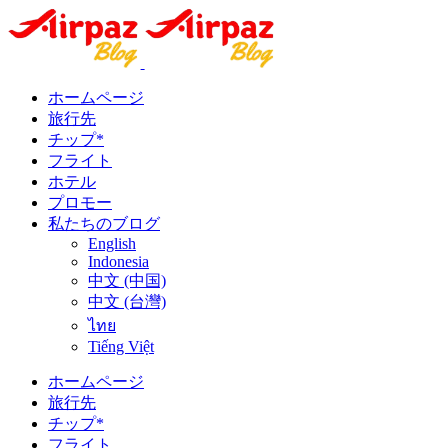
ホームページ
旅行先
チップ*
フライト
ホテル
プロモー
私たちのブログ
English
Indonesia
中文 (中国)
中文 (台灣)
ไทย
Tiếng Việt
ホームページ
旅行先
チップ*
フライト