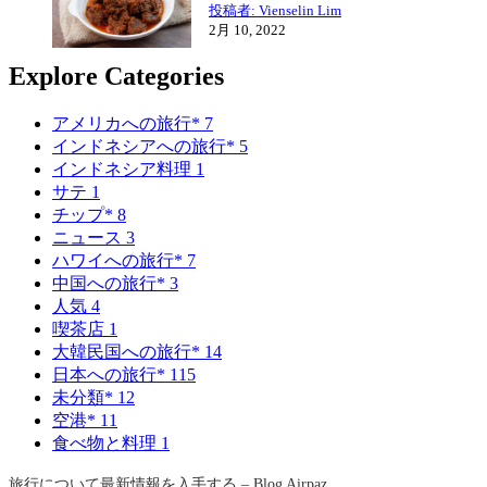
投稿者: Vienselin Lim
2月 10, 2022
Explore Categories
アメリカへの旅行*
7
インドネシアへの旅行*
5
インドネシア料理
1
サテ
1
チップ*
8
ニュース
3
ハワイへの旅行*
7
中国への旅行*
3
人気
4
喫茶店
1
大韓民国への旅行*
14
日本への旅行*
115
未分類*
12
空港*
11
食べ物と料理
1
旅行について最新情報を入手する – Blog Airpaz