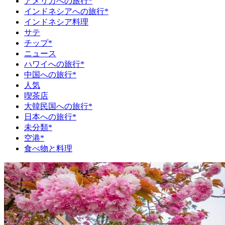
アメリカへの旅行*
インドネシアへの旅行*
インドネシア料理
サテ
チップ*
ニュース
ハワイへの旅行*
中国への旅行*
人気
喫茶店
大韓民国への旅行*
日本への旅行*
未分類*
空港*
食べ物と料理