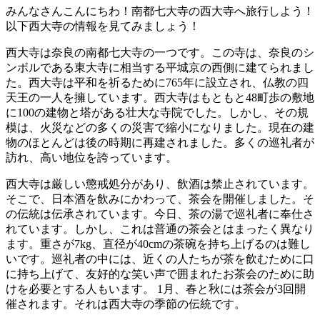
みんなさんこんにちわ！南都七大寺の西大寺へ旅行しよう！
以下西大寺の情報を見てみましょう！
西大寺は奈良の南都七大寺の一つです。この寺は、奈良のシ
ンボルである東大寺に相当する平城京の西側に建てられまし
た。西大寺は平和を祈るために765年に設立され、仏教の四
天王の一人を擁しています。西大寺はもともと48町歩の敷地
に100の建物と塔がある壮大な寺院でした。しかし、その規
模は、火災などの多くの災害で縮小になりました。現在の建
物のほとんどは後の時期に再建されました。多くの巡礼者が
訪れ、高い地位を誇っています。
西大寺は厳しい懲戒処分があり、飲酒は禁止されています。
そこで、日本酒を飲みにかわって、茶会を開催しました。そ
の伝統は伝承されています。今日、茶の湯で巡礼者に奉仕さ
れています。しかし、これは普通の茶会とはまったく異なり
ます。重さが7kg、直径が40cmの茶碗を持ち上げるのは難し
いです。巡礼者の中には、近くの人たちが茶を飲むために口
に持ち上げて、友好的な笑い声で囲まれたお茶会のために助
けを必要とする人もいます。 1月、春と秋には茶会が3回開
催されます。それは西大寺の季節の伝統です。