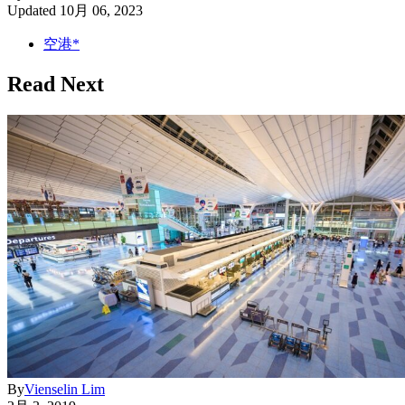
Updated
10月 06, 2023
空港*
Read Next
By
Vienselin Lim