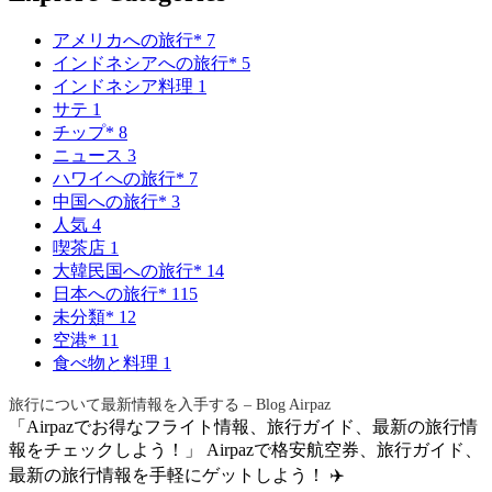
アメリカへの旅行*
7
インドネシアへの旅行*
5
インドネシア料理
1
サテ
1
チップ*
8
ニュース
3
ハワイへの旅行*
7
中国への旅行*
3
人気
4
喫茶店
1
大韓民国への旅行*
14
日本への旅行*
115
未分類*
12
空港*
11
食べ物と料理
1
旅行について最新情報を入手する – Blog Airpaz
「Airpazでお得なフライト情報、旅行ガイド、最新の旅行情
報をチェックしよう！」 Airpazで格安航空券、旅行ガイド、
最新の旅行情報を手軽にゲットしよう！ ✈️