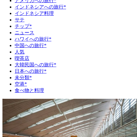
アメリカへの旅行*
インドネシアへの旅行*
インドネシア料理
サテ
チップ*
ニュース
ハワイへの旅行*
中国への旅行*
人気
喫茶店
大韓民国への旅行*
日本への旅行*
未分類*
空港*
食べ物と料理