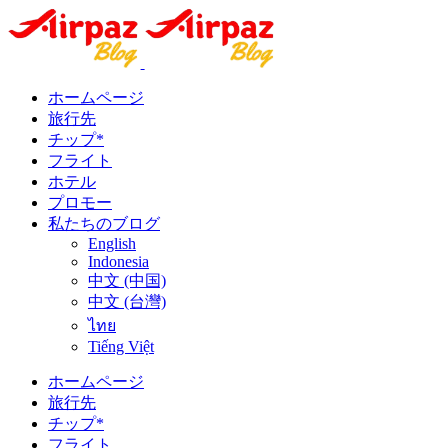
ホームページ
旅行先
チップ*
フライト
ホテル
プロモー
私たちのブログ
English
Indonesia
中文 (中国)
中文 (台灣)
ไทย
Tiếng Việt
ホームページ
旅行先
チップ*
フライト