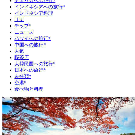
アメリカへの旅行*
インドネシアへの旅行*
インドネシア料理
サテ
チップ*
ニュース
ハワイへの旅行*
中国への旅行*
人気
喫茶店
大韓民国への旅行*
日本への旅行*
未分類*
空港*
食べ物と料理