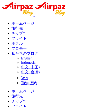
ホームページ
旅行先
チップ*
フライト
ホテル
プロモー
私たちのブログ
English
Indonesia
中文 (中国)
中文 (台灣)
ไทย
Tiếng Việt
ホームページ
旅行先
チップ*
フライト