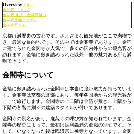
Overview
Hide
金閣寺について
金閣寺 見所、金閣寺魅力
金閣寺旅館とホテル
金閣寺行き方
京都は満歴史の古都です。さまざまな観光地がここで満喫で
き、最適な目的地です。その中では金閣寺であります。金箔
に建てられた金閣寺が人気で、多くの国内外からの観光客が
訪れます。金箔に敷き詰められた以外、他の魅力ある所も満
喫できます。
金閣寺について
金箔に敷き詰められた金閣寺は本当に強い魅力が持っていま
す。金閣寺は京都の北部にあり、毎年各国地からの観光客が
ここで旅行します。金閣寺の上二階は金箔が敷き、上階から
下階の各階に別々の建築スタイルが付いてあります。
金閣寺の別名があり、鹿苑寺の呼び方が知られています。金
閣寺の歴史によって、最初は足利義満の退職の別荘です。そ
して、いなくなった後は臨済宗に禅寺となっています。金閣