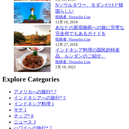
Nソウルタワー、モダンだけど韓
国らしい
投稿者: Vienselin Lim
12月 10, 2018
あなたの新宿御苑への旅に完璧な
完全何でもあるガイドを
投稿者: Vienselin Lim
12月 27, 2018
インドネシア料理の国民的特産
品、ルンダンのご紹介。
投稿者: Vienselin Lim
2月 10, 2022
Explore Categories
アメリカへの旅行*
7
インドネシアへの旅行*
5
インドネシア料理
1
サテ
1
チップ*
8
ニュース
3
ハワイへの旅行*
7