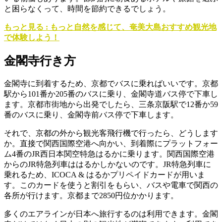
と困らなくって、時間を節約できるでしょう。
もっと見る : もっと自然を感じて、奄美大島おすすめ観光地
で体験しよう！
金閣寺行き方
金閣寺に到着するため、京都でバスに乗ればいいです。京都
駅から101番か205番のバスに乗り、金閣寺道バス停で下車し
ます。京都市街地から出発でしたら、三条京阪駅で12番か59
番のバスに乗り、金閣寺前バス停で下車します。
それで、京都の外から観光客飛行機で行ったら、どうします
か。直接で関西国際空港へ向かい、到着際に
プラットフォー
ム4番のJR西日本関空特急はるかに乗ります。関西国際空港
からのJR特急列車ははるかしかないのです。JR特急列車に
乗れるため、ICOCA & はるかプリペイドカードが用いま
す。このカードを使うと割引をもらい、バスや電車で関西の
各所が行けます。京都まで2850円位かかります。
多くのエアラインが日本へ旅行するのは利用できます。金閣