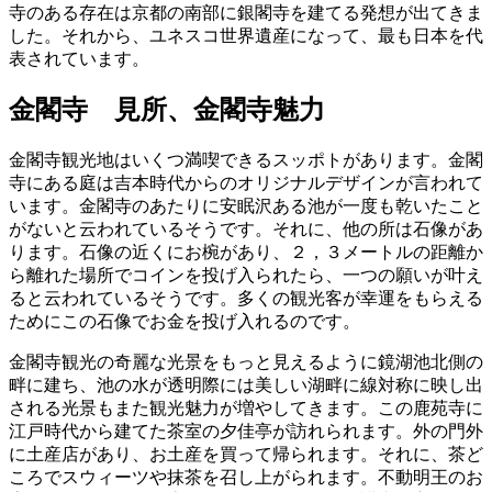
寺のある存在は京都の南部に銀閣寺を建てる発想が出てきま
した。それから、ユネスコ世界遺産になって、最も日本を代
表されています。
金閣寺 見所、金閣寺魅力
金閣寺観光地はいくつ満喫できるスッポトがあります。金閣
寺にある庭は吉本時代からのオリジナルデザインが言われて
います。金閣寺のあたりに安眠沢ある池が一度も乾いたこと
がないと云われているそうです。それに、他の所は石像があ
ります。石像の近くにお椀があり、２，３メートルの距離か
ら離れた場所でコインを投げ入られたら、一つの願いが叶え
ると云われているそうです。多くの観光客が幸運をもらえる
ためにこの石像でお金を投げ入れるのです。
金閣寺観光の奇麗な光景をもっと見えるように
鏡湖池北側の
畔に建ち
、池の水が透明際には
美しい湖畔に線対称に映し出
される光景もまた
観光魅力が増やしてきます。この鹿苑寺に
江戸時代から建てた茶室の
夕佳
亭
が訪れられます。外の門外
に土産店があり、お土産を買って帰られます。それに、茶ど
ころでスウィーツや抹茶を召し上がられます。不動明王のお