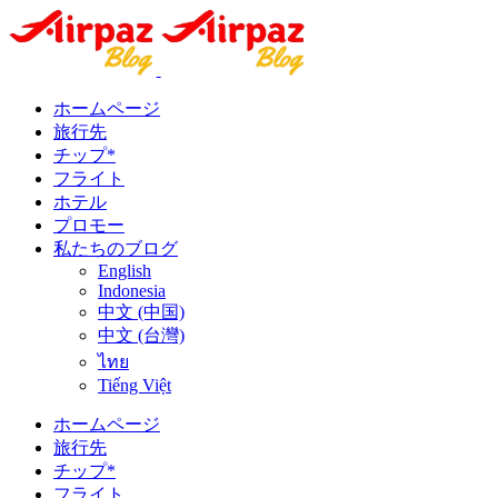
ホームページ
旅行先
チップ*
フライト
ホテル
プロモー
私たちのブログ
English
Indonesia
中文 (中国)
中文 (台灣)
ไทย
Tiếng Việt
ホームページ
旅行先
チップ*
フライト