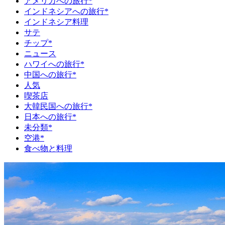
アメリカへの旅行*
インドネシアへの旅行*
インドネシア料理
サテ
チップ*
ニュース
ハワイへの旅行*
中国への旅行*
人気
喫茶店
大韓民国への旅行*
日本への旅行*
未分類*
空港*
食べ物と料理