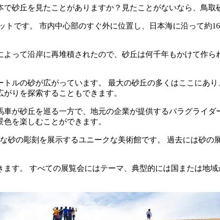
本で砂丘を見たことがありますか？見たことがないなら、鳥取
トです。 市内中心部のすぐ外に位置し、日本海に沿って約16
によって沿岸に再堆積されたので、砂丘は何千年もかけて作られ
トルの砂が広がっています。 最大の砂丘の多くはここにあり
広がりを探索することもできます。
馬車が砂丘を巡る一方で、地元の企業が提供するパラグライダー
景色を楽しむことができます。
きな砂の彫刻を展示するユニークな美術館です。 過去には砂の展
ます。 すべての展覧会にはテーマ、典型的には国または地域があ