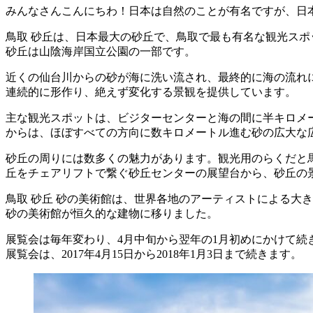
みんなさんこんにちわ！日本は自然のことが有名ですが、日
鳥取 砂丘は、日本最大の砂丘で、鳥取で最も有名な観光スポッ
砂丘は山陰海岸国立公園の一部です。
近くの仙台川からの砂が海に洗い流され、最終的に海の流れ
連続的に形作り、絶えず変化する景観を提供しています。
主な観光スポットは、ビジターセンターと海の間に半キロメー
からは、ほぼすべての方向に数キロメートル進む砂の広大な
砂丘の周りには数多くの魅力があります。観光用のらくだと
丘をチェアリフトで繋ぐ砂丘センターの展望台から、砂丘の
鳥取 砂丘 砂の美術館は、世界各地のアーティストによる大
砂の美術館が恒久的な建物に移りました。
展覧会は毎年変わり、4月中旬から翌年の1月初めにかけて続き
展覧会は、2017年4月15日から2018年1月3日まで続きます。