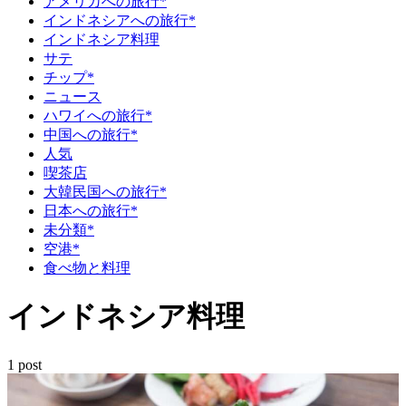
アメリカへの旅行*
インドネシアへの旅行*
インドネシア料理
サテ
チップ*
ニュース
ハワイへの旅行*
中国への旅行*
人気
喫茶店
大韓民国への旅行*
日本への旅行*
未分類*
空港*
食べ物と料理
インドネシア料理
1 post