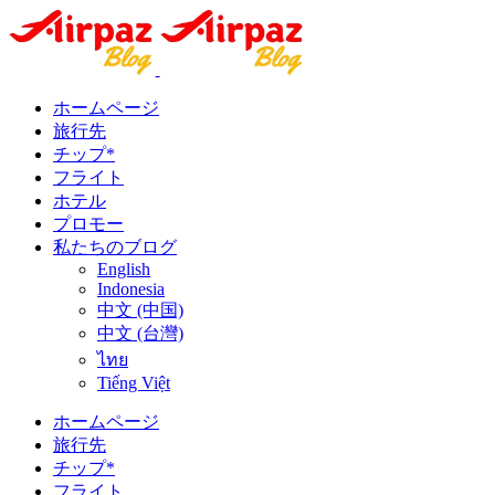
ホームページ
旅行先
チップ*
フライト
ホテル
プロモー
私たちのブログ
English
Indonesia
中文 (中国)
中文 (台灣)
ไทย
Tiếng Việt
ホームページ
旅行先
チップ*
フライト