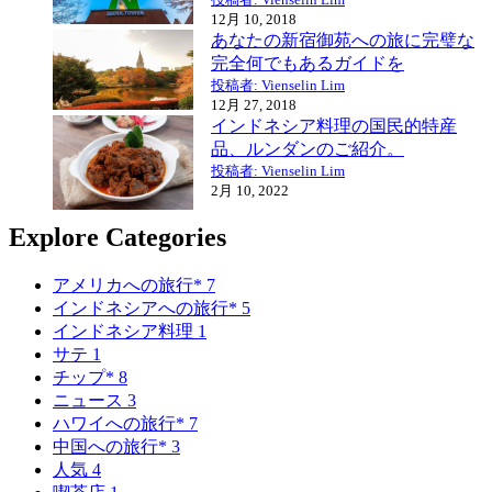
12月 10, 2018
あなたの新宿御苑への旅に完璧な
完全何でもあるガイドを
投稿者: Vienselin Lim
12月 27, 2018
インドネシア料理の国民的特産
品、ルンダンのご紹介。
投稿者: Vienselin Lim
2月 10, 2022
Explore Categories
アメリカへの旅行*
7
インドネシアへの旅行*
5
インドネシア料理
1
サテ
1
チップ*
8
ニュース
3
ハワイへの旅行*
7
中国への旅行*
3
人気
4