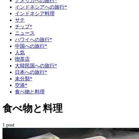
アメリカへの旅行*
インドネシアへの旅行*
インドネシア料理
サテ
チップ*
ニュース
ハワイへの旅行*
中国への旅行*
人気
喫茶店
大韓民国への旅行*
日本への旅行*
未分類*
空港*
食べ物と料理
食べ物と料理
1 post