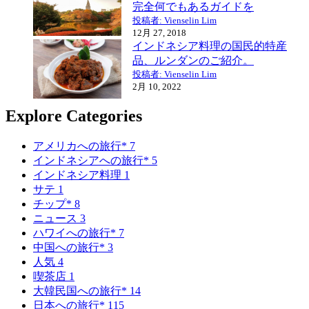
完全何でもあるガイドを
投稿者: Vienselin Lim
12月 27, 2018
インドネシア料理の国民的特産
品、ルンダンのご紹介。
投稿者: Vienselin Lim
2月 10, 2022
Explore Categories
アメリカへの旅行*
7
インドネシアへの旅行*
5
インドネシア料理
1
サテ
1
チップ*
8
ニュース
3
ハワイへの旅行*
7
中国への旅行*
3
人気
4
喫茶店
1
大韓民国への旅行*
14
日本への旅行*
115