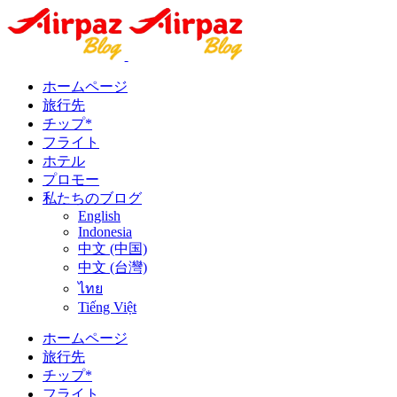
ホームページ
旅行先
チップ*
フライト
ホテル
プロモー
私たちのブログ
English
Indonesia
中文 (中国)
中文 (台灣)
ไทย
Tiếng Việt
ホームページ
旅行先
チップ*
フライト