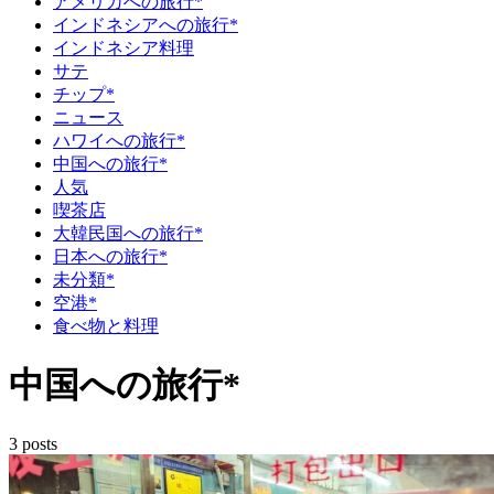
アメリカへの旅行*
インドネシアへの旅行*
インドネシア料理
サテ
チップ*
ニュース
ハワイへの旅行*
中国への旅行*
人気
喫茶店
大韓民国への旅行*
日本への旅行*
未分類*
空港*
食べ物と料理
中国への旅行*
3 posts