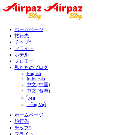
ホームページ
旅行先
チップ*
フライト
ホテル
プロモー
私たちのブログ
English
Indonesia
中文 (中国)
中文 (台灣)
ไทย
Tiếng Việt
ホームページ
旅行先
チップ*
フライト