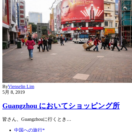
By
Vienselin Lim
5月 8, 2019
Guangzhou においてショッピング所
皆さん、Guangzhouに行くとき…
中国への旅行*