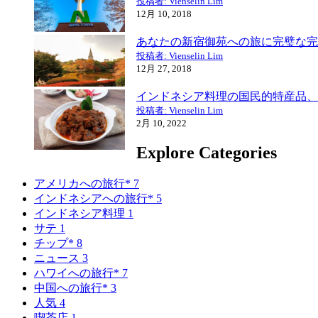
投稿者: Vienselin Lim
12月 10, 2018
あなたの新宿御苑への旅に完璧な完
投稿者: Vienselin Lim
12月 27, 2018
インドネシア料理の国民的特産品、
投稿者: Vienselin Lim
2月 10, 2022
Explore Categories
アメリカへの旅行*
7
インドネシアへの旅行*
5
インドネシア料理
1
サテ
1
チップ*
8
ニュース
3
ハワイへの旅行*
7
中国への旅行*
3
人気
4
喫茶店
1