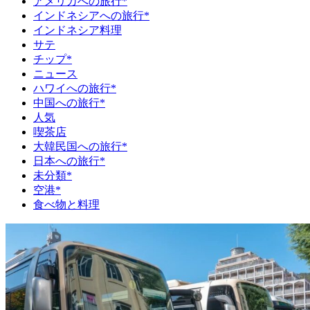
アメリカへの旅行*
インドネシアへの旅行*
インドネシア料理
サテ
チップ*
ニュース
ハワイへの旅行*
中国への旅行*
人気
喫茶店
大韓民国への旅行*
日本への旅行*
未分類*
空港*
食べ物と料理