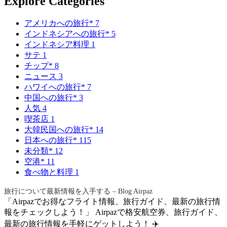
Explore Categories
アメリカへの旅行*
7
インドネシアへの旅行*
5
インドネシア料理
1
サテ
1
チップ*
8
ニュース
3
ハワイへの旅行*
7
中国への旅行*
3
人気
4
喫茶店
1
大韓民国への旅行*
14
日本への旅行*
115
未分類*
12
空港*
11
食べ物と料理
1
旅行について最新情報を入手する – Blog Airpaz
「Airpazでお得なフライト情報、旅行ガイド、最新の旅行情
報をチェックしよう！」 Airpazで格安航空券、旅行ガイド、
最新の旅行情報を手軽にゲットしよう！ ✈️