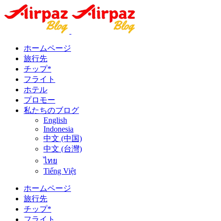
ホームページ
旅行先
チップ*
フライト
ホテル
プロモー
私たちのブログ
English
Indonesia
中文 (中国)
中文 (台灣)
ไทย
Tiếng Việt
ホームページ
旅行先
チップ*
フライト