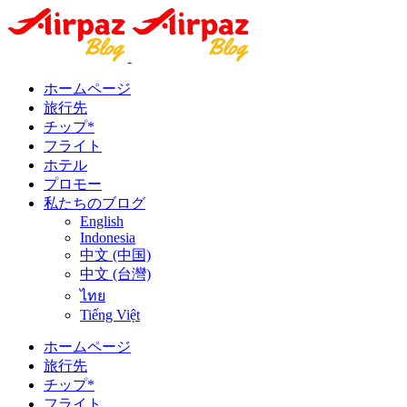
ホームページ
旅行先
チップ*
フライト
ホテル
プロモー
私たちのブログ
English
Indonesia
中文 (中国)
中文 (台灣)
ไทย
Tiếng Việt
ホームページ
旅行先
チップ*
フライト