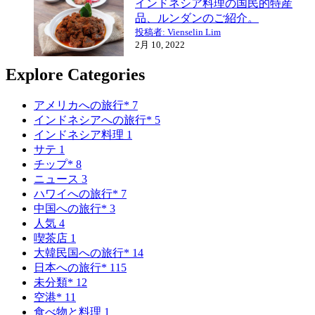
インドネシア料理の国民的特産
品、ルンダンのご紹介。
投稿者: Vienselin Lim
2月 10, 2022
Explore Categories
アメリカへの旅行*
7
インドネシアへの旅行*
5
インドネシア料理
1
サテ
1
チップ*
8
ニュース
3
ハワイへの旅行*
7
中国への旅行*
3
人気
4
喫茶店
1
大韓民国への旅行*
14
日本への旅行*
115
未分類*
12
空港*
11
食べ物と料理
1