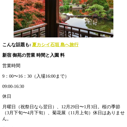
こんな話題も:
夏カシイ石垣 島へ旅行
新宿 御苑の営業 時間と入園 料
営業時間
9：00〜16：30（入場16:00まで）
09:00-16:30
休日
月曜日（祝祭日なら翌日）、12月29日〜1月3日。桜の季節
（3月下旬〜4月下旬）、菊花展（11月上旬）休日はありませ
ん。