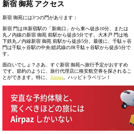
新宿 御苑 アクセス
新宿 御苑には3つの門があります：
新宿 門はJR新宿駅の「新南口」から東へ徒歩10分、または
丸ノ内線の新宿 御苑 前駅から徒歩5分です。大木戸 門は地
下鉄丸ノ内線新宿 御苑 前駅から徒歩5分。最後に、千駄ヶ谷
門は千駄ヶ谷駅の中央/総武線のJR千駄ヶ谷駅から徒歩5分で
す。
面白いでしょ？さあ、すぐ新宿 御苑へ旅行予定がおすすめ
です。節約のように、旅行代理店に格安航空券を探されるこ
とができます。特に、
Airpaz
。ハッピトラベリン！