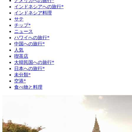
アメリカへの旅行*
インドネシアへの旅行*
インドネシア料理
サテ
チップ*
ニュース
ハワイへの旅行*
中国への旅行*
人気
喫茶店
大韓民国への旅行*
日本への旅行*
未分類*
空港*
食べ物と料理