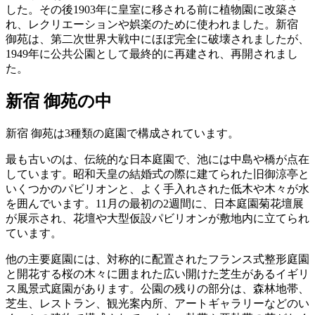
した。その後1903年に皇室に移される前に植物園に改築さ
れ、レクリエーションや娯楽のために使われました。新宿
御苑は、第二次世界大戦中にほぼ完全に破壊されましたが、
1949年に公共公園として最終的に再建され、再開されまし
た。
新宿 御苑の中
新宿 御苑は3種類の庭園で構成されています。
最も古いのは、伝統的な日本庭園で、池には中島や橋が点在
しています。昭和天皇の結婚式の際に建てられた旧御涼亭と
いくつかのパビリオンと、よく手入れされた低木や木々が水
を囲んでいます。11月の最初の2週間に、日本庭園菊花壇展
が展示され、花壇や大型仮設パビリオンが敷地内に立てられ
ています。
他の主要庭園には、対称的に配置されたフランス式整形庭園
と開花する桜の木々に囲まれた広い開けた芝生があるイギリ
ス風景式庭園があります。公園の残りの部分は、森林地帯、
芝生、レストラン、観光案内所、アートギャラリーなどのい