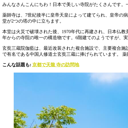
みんなさんこんにちわ！日本で美しい寺院がたくさんです。
薬師寺は、7世紀後半に皇帝天皇によって建てられ、皇帝の病
堂が2つの塔の中に立ちます。
本堂は火災で破壊された後、1970年代に再建され、日本仏
年からの寺院の唯一の構造物です。6階建てのようですが、実
玄奘三蔵院伽藍は、最近改装された複合施設で、主要複合施設
で有名である中国人修道士玄奘三蔵に捧げられています。 
こんな話題も:
京都で天龍 寺の訪問地