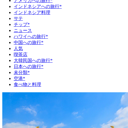
アメリカへの旅行*
インドネシアへの旅行*
インドネシア料理
サテ
チップ*
ニュース
ハワイへの旅行*
中国への旅行*
人気
喫茶店
大韓民国への旅行*
日本への旅行*
未分類*
空港*
食べ物と料理