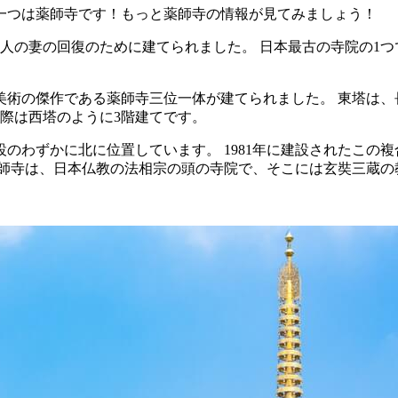
一つは薬師寺です！もっと薬師寺の情報が見てみましょう！
人の妻の回復のために建てられました。 日本最古の寺院の1
教美術の傑作である薬師寺三位一体が建てられました。 東塔は、
際は西塔のように3階建てです。
のわずかに北に位置しています。 1981年に建設されたこの
薬師寺は、日本仏教の法相宗の頭の寺院で、そこには玄奘三蔵の