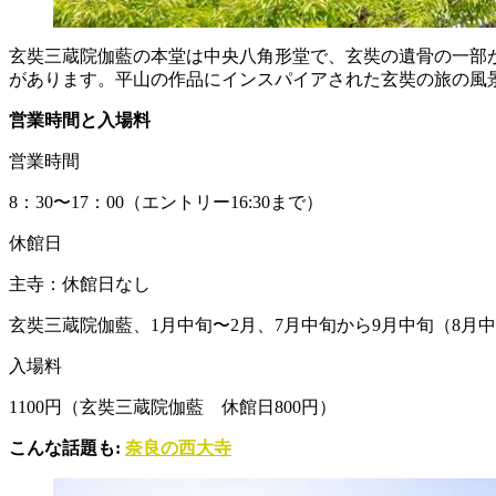
玄奘三蔵院伽藍の本堂は中央八角形堂で、玄奘の遺骨の一部が
があります。平山の作品にインスパイアされた玄奘の旅の風
営業時間と入場料
営業時間
8：30〜17：00（エントリー16:30まで）
休館日
主寺：休館日なし
玄奘三蔵院伽藍、1月中旬〜2月、7月中旬から9月中旬（8月中
入場料
1100円（玄奘三蔵院伽藍 休館日800円）
こんな話題も:
奈良の西大寺