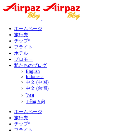
ホームページ
旅行先
チップ*
フライト
ホテル
プロモー
私たちのブログ
English
Indonesia
中文 (中国)
中文 (台灣)
ไทย
Tiếng Việt
ホームページ
旅行先
チップ*
フライト