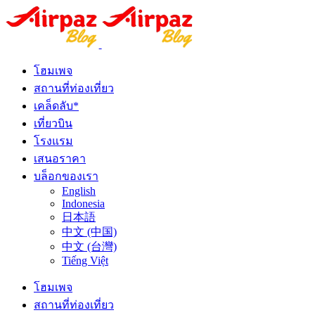
โฮมเพจ
สถานที่ท่องเที่ยว
เคล็ดลับ*
เที่ยวบิน
โรงแรม
เสนอราคา
บล็อกของเรา
English
Indonesia
日本語
中文 (中国)
中文 (台灣)
Tiếng Việt
โฮมเพจ
สถานที่ท่องเที่ยว