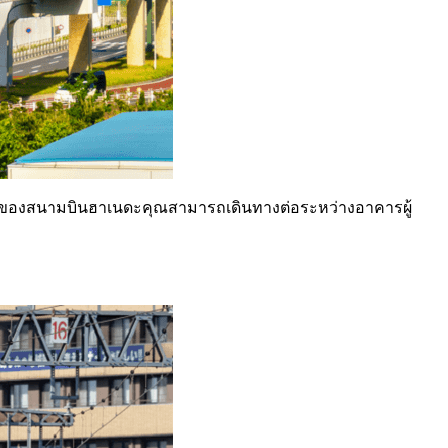
กแห่งของสนามบินฮาเนดะคุณสามารถเดินทางต่อระหว่างอาคารผู้