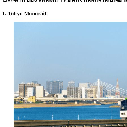
1. Tokyo Monorail