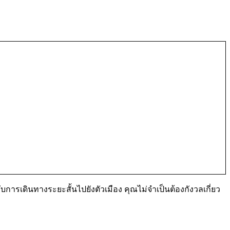
เดินทางระยะสั้นไปยังตัวเมือง คุณไม่จำเป็นต้องกังวลเกี่ยว