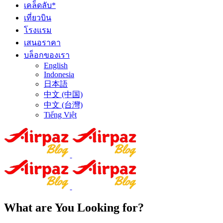
เคล็ดลับ*
เที่ยวบิน
โรงแรม
เสนอราคา
บล็อกของเรา
English
Indonesia
日本語
中文 (中国)
中文 (台灣)
Tiếng Việt
What are You Looking for?