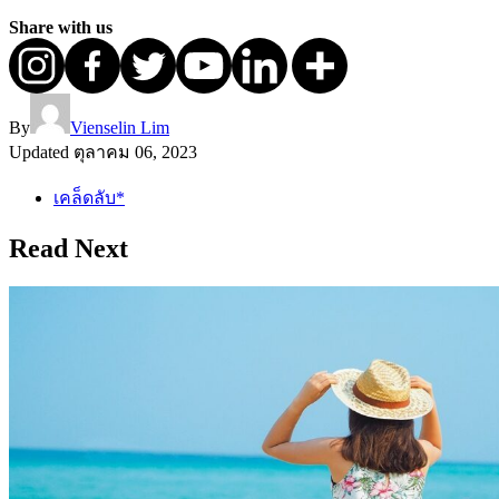
Share with us
By
Vienselin Lim
Updated
ตุลาคม 06, 2023
เคล็ดลับ*
Read Next