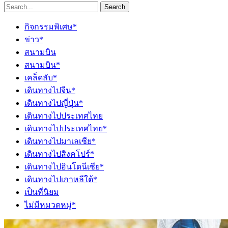
Search
กิจกรรมพิเศษ*
ข่าว*
สนามบิน
สนามบิน*
เคล็ดลับ*
เดินทางไปจีน*
เดินทางไปญี่ปุ่น*
เดินทางไปประเทศไทย
เดินทางไปประเทศไทย*
เดินทางไปมาเลเซีย*
เดินทางไปสิงคโปร์*
เดินทางไปอินโดนีเซีย*
เดินทางไปเกาหลีใต้*
เป็นที่นิยม
ไม่มีหมวดหมู่*