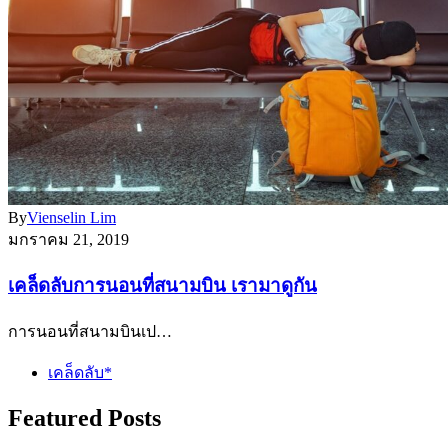
By
Vienselin Lim
มกราคม 21, 2019
เคล็ดลับการนอนที่สนามบิน เรามาดูกัน
การนอนที่สนามบินเป…
เคล็ดลับ*
Featured Posts