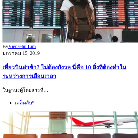
By
Vienselin Lim
มกราคม 15, 2019
เที่ยวบินล่าช้า? ไม่ต้องกังวล นี่คือ 10 สิ่งที่ต้องทำใน
ระหว่างการเลื่อนเวลา
ในฐานะผู้โดยสารที่…
เคล็ดลับ*