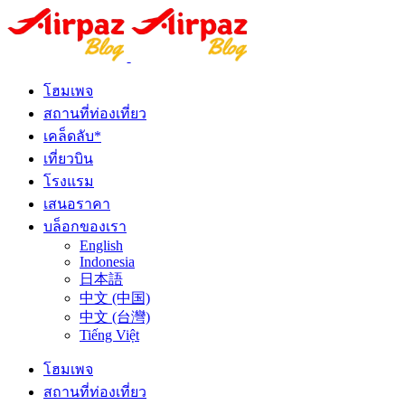
โฮมเพจ
สถานที่ท่องเที่ยว
เคล็ดลับ*
เที่ยวบิน
โรงแรม
เสนอราคา
บล็อกของเรา
English
Indonesia
日本語
中文 (中国)
中文 (台灣)
Tiếng Việt
โฮมเพจ
สถานที่ท่องเที่ยว