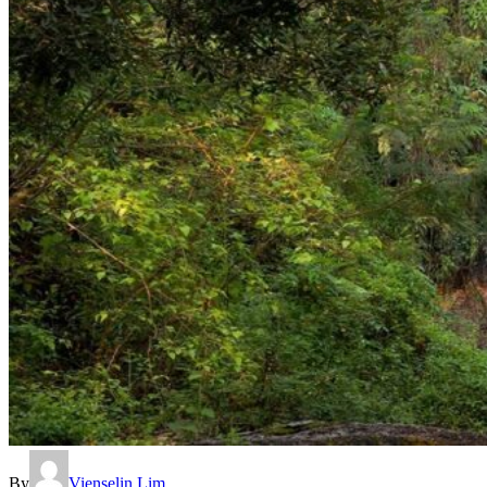
By
Vienselin Lim