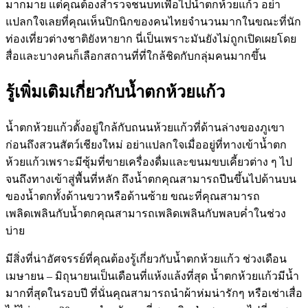
มากมาย แต่คุณต้องสำรวจชนบทเพื่อไปน้ำตกห้วยแก้ว อย่า
แปลกใจเลยที่คุณเห็นปิกนิกของคนไทยจำนวนมากในขณะที่นัก
ท่องเที่ยวต่างชาติยังหายาก นี่เป็นเพราะมันยังไม่ถูกเปิดเผยโดย
สื่อและบางคนก็เลือกสถานที่ที่ใกล้ชิดกับกลุ่มคนมากขึ้น
รู้เพิ่มเติมเกี่ยวกับน้ำตกห้วยแก้ว
น้ำตกห้วยแก้วตั้งอยู่ใกล้กับถนนห้วยแก้วที่ด้านล่างของภูเขา
ก่อนถึงสวนสัตว์เชียงใหม่ อย่าแปลกใจเมื่ออยู่ที่ทางเข้าน้ำตก
ห้วยแก้วเพราะมีซุ้มที่ขายเครื่องดื่มและขนมขบเคี้ยวต่าง ๆ ไป
จนถึงทางเข้าสู่พื้นที่หลัก ถึงน้ำตกคุณสามารถปีนขึ้นไปด้านบน
ของน้ำตกทั้งด้านขวาหรือด้านซ้าย ขณะที่คุณสามารถ
เพลิดเพลินกับน้ำตกคุณสามารถเพลิดเพลินกับพลบค่ำในช่วง
บ่าย
มีสิ่งที่น่าอัศจรรย์ที่คุณต้องรู้เกี่ยวกับน้ำตกห้วยแก้ว ช่วงเดือน
เมษายน – มิถุนายนเป็นเดือนที่แห้งแล้งที่สุด น้ำตกห้วยแก้วมีน้ำ
มากที่สุดในรอบปี ที่นั่นคุณสามารถนำผ้าห่มน่ารักๆ หรือเช่าเสื่อ