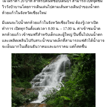
ไม้ไผ่ราคา 20 บาท สำหรับคนที่ชอบเดินป่า สามารถไปที่จุดชม
วิววังบัวบานโดยการเดินเล่นไปตามเส้นทางเดินป่าของน้ำตก
ห้วยแก้วในจังหวัดเชียงใหม่
มีแผนจะไปน้ำตกห้วยแก้วในจังหวัดเชียงใหม่ ต้องรู้เวลาเปิด
ทำการ เปิดทุกวันตั้งแต่เวลา 8.00 น. – 17.00 น. ค่าเข้าชมน้ำต
หกห้วยแก้ว เข้าชมฟรีสำหรับเด็กและผู้ใหญ่ ปีนขึ้นไปบนน้ำตก
และเพลิดเพลินไปกับสระน้ำขนาดเล็กที่สามารถแช่ตัวได้น้ำอาจ
จะเย็นมากในเดือนธันวาคมและมกราคม แต่ก็สดชื่น