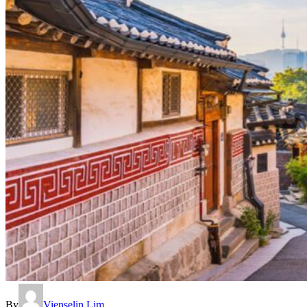
By
Vienselin Lim