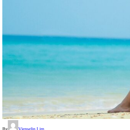
By
Vienselin Lim