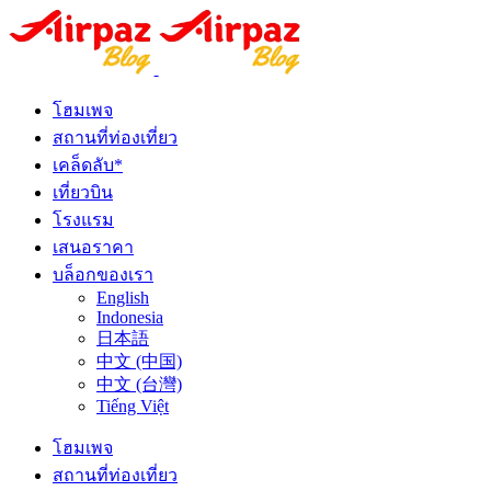
โฮมเพจ
สถานที่ท่องเที่ยว
เคล็ดลับ*
เที่ยวบิน
โรงแรม
เสนอราคา
บล็อกของเรา
English
Indonesia
日本語
中文 (中国)
中文 (台灣)
Tiếng Việt
โฮมเพจ
สถานที่ท่องเที่ยว