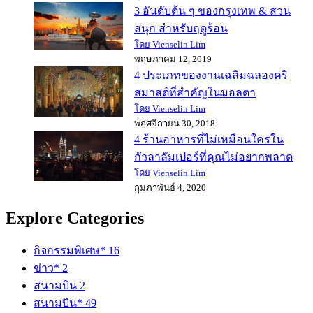
3 อันดับต้น ๆ ของกรุงเทพ & สวน
สนุก สำหรับฤดูร้อน
โดย Vienselin Lim
พฤษภาคม 12, 2019
4 ประเภทของงานเฉลิมฉลองคริ
สมาสต์ที่สำคัญในมอลตา
โดย Vienselin Lim
พฤศจิกายน 30, 2018
4 ร้านอาหารที่ไม่เหมือนใครใน
กัวลาลัมเปอร์ที่คุณไม่อยากพลาด
โดย Vienselin Lim
กุมภาพันธ์ 4, 2020
Explore Categories
กิจกรรมพิเศษ*
16
ข่าว*
2
สนามบิน
2
สนามบิน*
49