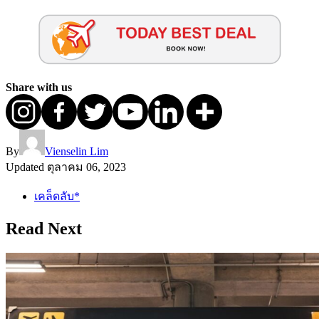
Share with us
By
Vienselin Lim
Updated
ตุลาคม 06, 2023
เคล็ดลับ*
Read Next