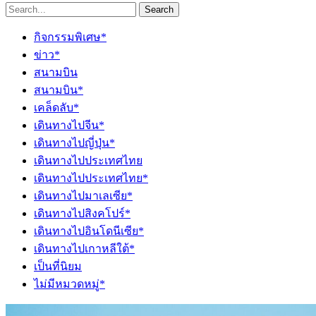
Search
กิจกรรมพิเศษ*
ข่าว*
สนามบิน
สนามบิน*
เคล็ดลับ*
เดินทางไปจีน*
เดินทางไปญี่ปุ่น*
เดินทางไปประเทศไทย
เดินทางไปประเทศไทย*
เดินทางไปมาเลเซีย*
เดินทางไปสิงคโปร์*
เดินทางไปอินโดนีเซีย*
เดินทางไปเกาหลีใต้*
เป็นที่นิยม
ไม่มีหมวดหมู่*