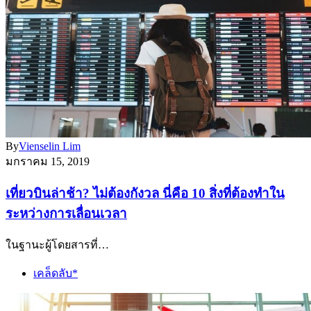
By
Vienselin Lim
มกราคม 15, 2019
เที่ยวบินล่าช้า? ไม่ต้องกังวล นี่คือ 10 สิ่งที่ต้องทำใน
ระหว่างการเลื่อนเวลา
ในฐานะผู้โดยสารที่…
เคล็ดลับ*