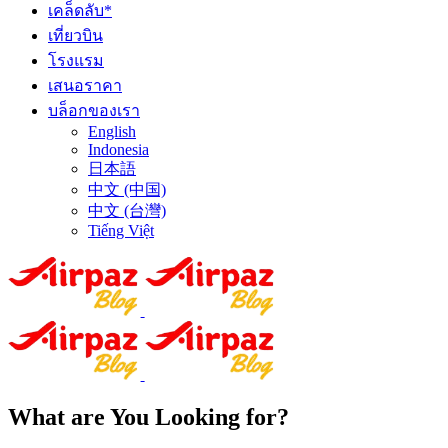
เคล็ดลับ*
เที่ยวบิน
โรงแรม
เสนอราคา
บล็อกของเรา
English
Indonesia
日本語
中文 (中国)
中文 (台灣)
Tiếng Việt
What are You Looking for?