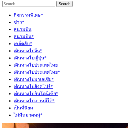
Search
กิจกรรมพิเศษ*
ข่าว*
สนามบิน
สนามบิน*
เคล็ดลับ*
เดินทางไปจีน*
เดินทางไปญี่ปุ่น*
เดินทางไปประเทศไทย
เดินทางไปประเทศไทย*
เดินทางไปมาเลเซีย*
เดินทางไปสิงคโปร์*
เดินทางไปอินโดนีเซีย*
เดินทางไปเกาหลีใต้*
เป็นที่นิยม
ไม่มีหมวดหมู่*