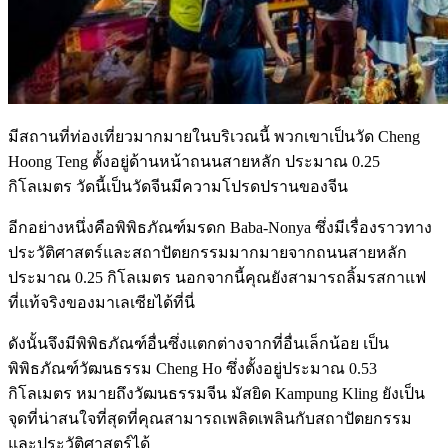
มีสถานที่ท่องเที่ยวมากมายในบริเวณนี้ พวกเขาเป็นวัด Cheng
Hoong Teng ตั้งอยู่ด้านหน้าถนนสายหลัก ประมาณ 0.25
กิโลเมตร วัดนี้เป็นวัดจีนมีความโปรดปรานของจีน
อีกอย่างหนึ่งคือพิพิธภัณฑ์มรดก Baba-Nonya ซึ่งมีเรื่องราวทาง
ประวัติศาสตร์และสถาปัตยกรรมมากมายจากถนนสายหลัก
ประมาณ 0.25 กิโลเมตร นอกจากนี้คุณยังสามารถลิ้มรสกาแฟ
ที่แท้จริงของมาเลเซียได้ที่นี่
ดังนั้นจึงมีพิพิธภัณฑ์อื่นซึ่งแตกต่างจากที่อื่นเล็กน้อย เป็น
พิพิธภัณฑ์วัฒนธรรม Cheng Ho ซึ่งตั้งอยู่ประมาณ 0.53
กิโลเมตร หมายถึงวัฒนธรรมจีน มัสยิด Kampung Kling ยังเป็น
จุดที่น่าสนใจที่สุดที่คุณสามารถเพลิดเพลินกับสถาปัตยกรรม
และประวัติศาสตร์ได้