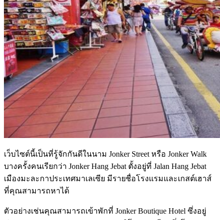
เว็บไซต์นี้เป็นที่รู้จักกันดีในนาม Jonker Street หรือ Jonker Walk
บางครั้งคนเรียกว่า Jonker Hang Jebat ตั้งอยู่ที่ Jalan Hang Jebat
เมืองมะละกาประเทศมาเลเซีย มีรายชื่อโรงแรมและเกสต์เฮาส์
ที่คุณสามารถหาได้
ตัวอย่างเช่นคุณสามารถเข้าพักที่ Jonker Boutique Hotel ซึ่งอยู่