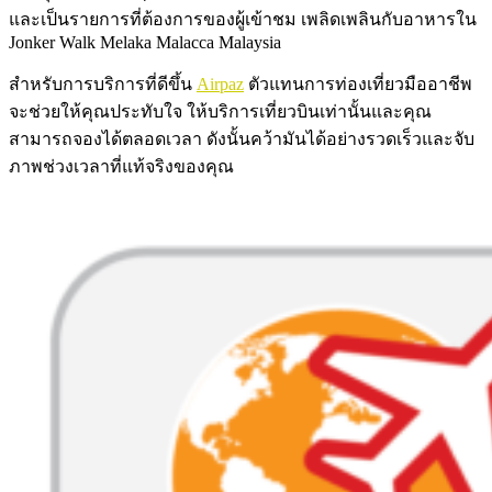
และเป็นรายการที่ต้องการของผู้เข้าชม เพลิดเพลินกับอาหารใน
Jonker Walk Melaka Malacca Malaysia
สำหรับการบริการที่ดีขึ้น
Airpaz
ตัวแทนการท่องเที่ยวมืออาชีพ
จะช่วยให้คุณประทับใจ ให้บริการเที่ยวบินเท่านั้นและคุณ
สามารถจองได้ตลอดเวลา ดังนั้นคว้ามันได้อย่างรวดเร็วและจับ
ภาพช่วงเวลาที่แท้จริงของคุณ