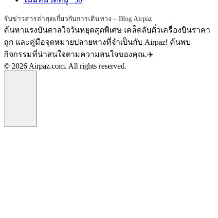
รับข่าวสารล่าสุดเกี่ยวกับการเดินทาง – Blog Airpaz
ค้นหาแรงบันดาลใจวันหยุดสุดพิเศษ เคล็ดลับตั๋วเครื่องบินราคา
ถูก และคู่มือจุดหมายปลายทางที่จำเป็นกับ Airpaz! ค้นพบ
กิจกรรมที่น่าสนใจตามความสนใจของคุณ.✈️
© 2026 Airpaz.com. All rights reserved.