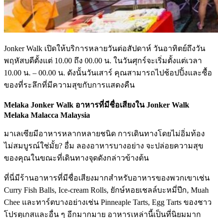
Jonker Walk เปิดให้บริการหลายวันต่อสัปดาห์ วันอาทิตย์ถึงวัน
พฤหัสบดีตั้งแต่ 10.00 ถึง 00.00 น. ในวันศุกร์จะเริ่มตั้งแต่เวลา
10.00 น. – 00.00 น. ดังนั้นวันเสาร์ คุณสามารถไปช้อปปิ้งและซื้อ
ของที่ระลึกที่มีความสุขกับการแสดงคืน
Melaka Jonker Walk
อาหารที่มีชื่อเสียงใน
Jonker Walk
Melaka Malacca Malaysia
มาเลเซียมีอาหารหลากหลายชนิด การเดินทางโดยไม่อิ่มท้อง
ไม่สมบูรณ์ใช่มั้ย? อื่ม ลองอาหารบางอย่าง จะปล่อยความสุข
ของคุณในขณะที่เดินทางจุดดังกล่าวข้างต้น
ที่นี่มีร้านอาหารที่มีชื่อเสียงมากสำหรับอาหารของพวกเขาเช่น
Curry Fish Balls, Ice-cream Rolls, ยักษ์หอยเชลล์บะหมี่ปีก, Muah
Chee และทาร์ตบางอย่างเช่น Pinneaple Tarts, Egg Tarts ของชาว
โปรตุเกสและอื่น ๆ อีกมากมาย อาหารเหล่านี้เป็นที่นิยมมาก