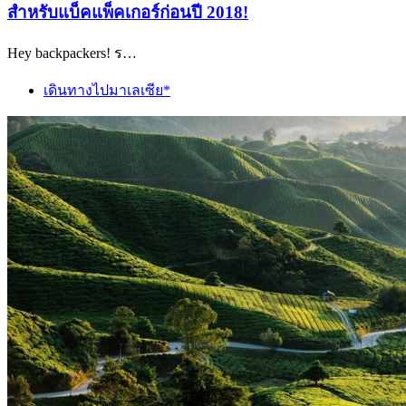
สำหรับแบ็คแพ็คเกอร์ก่อนปี 2018!
Hey backpackers! ร…
เดินทางไปมาเลเซีย*