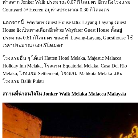
ห่างจาก Jonker Walk ประมาณ 0.07 กิโลเมตร อีกหนึ่งโรงแรม
Courtyard @ Heeren อยู่ห่างประมาณ 0.30 กิโลเมตร
นอกจากนี้ Wayfarer Guest House และ Layang-Layang Guest
House ยังเป็นทางเลือกอีกด้วย Wayfarer Guest House ตั้งอยู่
ประมาณ 0.61 กิโลเมตร ขณะที่ Layang-Layang Guesthouse ใช้
เวลาประมาณ 0.49 กิโลเมตร
โรงแรมอื่น ๆ ได้แก่ Hatten Hotel Melaka, Majestic Malacca,
Holiday Inn Melaka, โรงแรม Equatorial Melaka, Casa Del Rio
Melaka, โรงแรม Settlement, โรงแรม Mahkota Melaka และ
โรงแรม Balik Pulau
สถานที่น่าสนใจใน Jonker Walk Melaka Malacca Malaysia