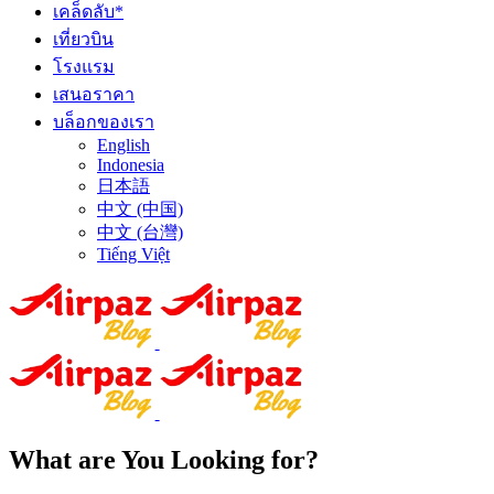
เคล็ดลับ*
เที่ยวบิน
โรงแรม
เสนอราคา
บล็อกของเรา
English
Indonesia
日本語
中文 (中国)
中文 (台灣)
Tiếng Việt
What are You Looking for?