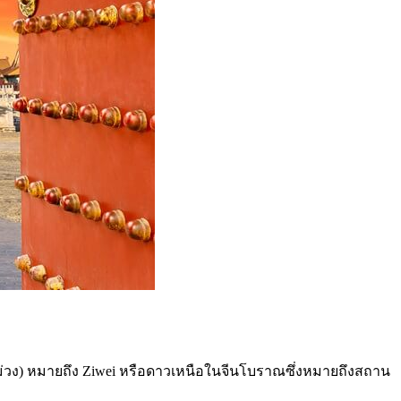
i” (สีม่วง) หมายถึง Ziwei หรือดาวเหนือในจีนโบราณซึ่งหมายถึงสถาน