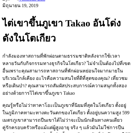
มิถุนายน 19, 2019
ไต่เขาขึ้นภูเขา Takao อันโด่ง
ดังในโตเกียว
กำลังมองหาสถานที่พักผ่อนตามธรรมชาติหลังจากใช้เวลา
หลายวันกับกิจกรรมทางธุรกิจในโตเกียว? ไม่จำเป็นต้องไปที่เขต
อื่นเพราะคุณสามารถหาสถานที่พักผ่อนหย่อนใจมากมายใน
บริเวณใกล้เคียง อะไรคือความสนใจที่ดีที่สุดของคุณ? เที่ยวชม
หรือเดินป่า? คุณสามารถสัมผัสประสบการณ์ความสนุกทั้งสอง
อย่างด้วยการไไต่เขาขึ้นภูเขา Takao
คุณรู้หรือไม่ว่าทาคาโอะเป็นภูเขาที่นิยมที่สุดในโตเกียว ตั้งอยู่
ในภูมิภาคทามะทางตะวันตกของโตเกียว ตั้งอยู่บนความสูง 599
เมตรภูเขาสามารถปีนเขาได้ไม่ว่าจะเป็นนักเดินทางคนเดียว
คู่รักครอบครัวหรือแม้แต่ผู้สูงอายุ จริง ๆ แล้วมันไม่ใช่การปีน