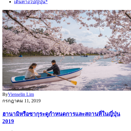
เดินทางไปญี่ปุ่น*
By
Vienselin Lim
กรกฎาคม 11, 2019
ฮานามิหรือซากุระดูกำหนดการและสถานที่ในญี่ปุ่น
2019