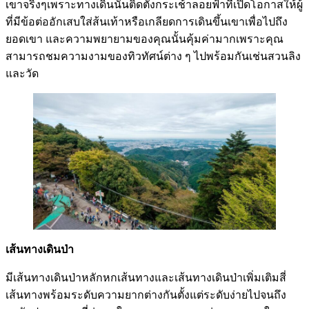
เขาจริงๆเพราะทางเดินนั้นติดตั้งกระเช้าลอยฟ้าที่เปิดโอกาสให้ผู้
ที่มีข้อต่ออักเสบใส่ส้นเท้าหรือเกลียดการเดินขึ้นเขาเพื่อไปถึง
ยอดเขา และความพยายามของคุณนั้นคุ้มค่ามากเพราะคุณ
สามารถชมความงามของทิวทัศน์ต่าง ๆ ไปพร้อมกันเช่นสวนลิง
และวัด
เส้นทางเดินป่า
มีเส้นทางเดินป่าหลักหกเส้นทางและเส้นทางเดินป่าเพิ่มเติมสี่
เส้นทางพร้อมระดับความยากต่างกันตั้งแต่ระดับง่ายไปจนถึง