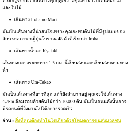
หรือที่รู้จักกันว่าเส้นทางทุกฤดูเพราะคุณสามารถเห็นดอกไม้
และใบไม้
เส้นทาง Iroha no Mori
มันเป็นเส้นทางที่น่าสนใจเพราะคุณจะพบต้นไม้ที่มีรูปแบบของ
อักษรย่อภาษาญี่ปุ่นโบราณ 48 ตัวที่เรียกว่า Iroha
เส้นทางน้ำตก Kyataki
เส้นทางกลางระยะทาง 1.5 กม. นี้เงียบสงบและเงียบสงบตามทาง
น้ำ
เส้นทาง Ura-Takao
มันเป็นเส้นทางที่ยาวที่สุด แต่ก็ยังลำบากอยู่ คุณจะใช้เส้นทาง
4,7km ล้อมรอบด้วยต้นไม้กว่า 10,000 ต้น มันเป็นถนนดังนั้นอาจ
มีรถยนต์ที่วิ่งผ่านไปได้อย่างรวดเร็ว
อ่าน :
สิ่งที่คุณต้องทำในโตเกียวด้วยโหมดการขนส่งมวลชน