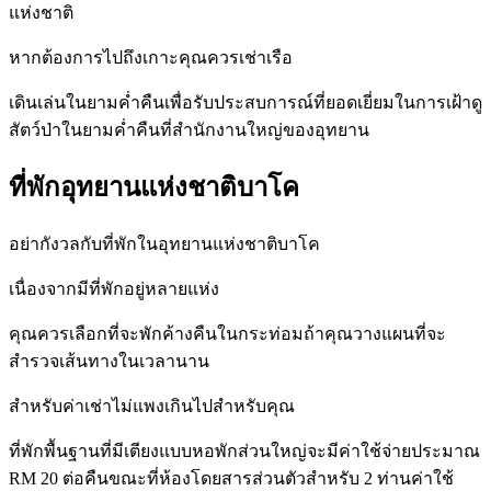
แห่งชาติ
หากต้องการไปถึงเกาะคุณควรเช่าเรือ
เดินเล่นในยามค่ำคืนเพื่อรับประสบการณ์ที่ยอดเยี่ยมในการเฝ้าดู
สัตว์ป่าในยามค่ำคืนที่สำนักงานใหญ่ของอุทยาน
ที่พักอุทยานแห่งชาติบาโค
อย่ากังวลกับที่พักในอุทยานแห่งชาติบาโค
เนื่องจากมีที่พักอยู่หลายแห่ง
คุณควรเลือกที่จะพักค้างคืนในกระท่อมถ้าคุณวางแผนที่จะ
สำรวจเส้นทางในเวลานาน
สำหรับค่าเช่าไม่แพงเกินไปสำหรับคุณ
ที่พักพื้นฐานที่มีเตียงแบบหอพักส่วนใหญ่จะมีค่าใช้จ่ายประมาณ
RM 20 ต่อคืนขณะที่ห้องโดยสารส่วนตัวสำหรับ 2 ท่านค่าใช้