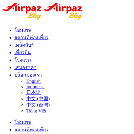
โฮมเพจ
สถานที่ท่องเที่ยว
เคล็ดลับ*
เที่ยวบิน
โรงแรม
เสนอราคา
บล็อกของเรา
English
Indonesia
日本語
中文 (中国)
中文 (台灣)
Tiếng Việt
โฮมเพจ
สถานที่ท่องเที่ยว