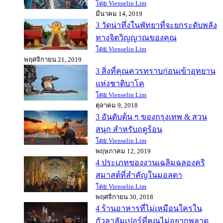
โดย Vienselin Lim
มีนาคม 14, 2019
3 วัดน่าทึ่งในพัทยาที่จะยกระดับพลัง
ทางจิตวิญญาณของคุณ
โดย Vienselin Lim
พฤศจิกายน 21, 2019
3 สิ่งที่คุณควรทราบก่อนเข้าอุทยาน
แห่งชาติบาโค
โดย Vienselin Lim
ตุลาคม 9, 2018
3 อันดับต้น ๆ ของกรุงเทพ & สวน
สนุก สำหรับฤดูร้อน
โดย Vienselin Lim
พฤษภาคม 12, 2019
4 ประเภทของงานเฉลิมฉลองคริ
สมาสต์ที่สำคัญในมอลตา
โดย Vienselin Lim
พฤศจิกายน 30, 2018
4 ร้านอาหารที่ไม่เหมือนใครใน
กัวลาลัมเปอร์ที่คุณไม่อยากพลาด