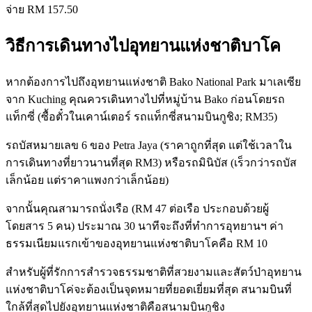
จ่าย RM 157.50
วิธีการเดินทางไปอุทยานแห่งชาติบาโค
หากต้องการไปถึงอุทยานแห่งชาติ Bako National Park มาเลเซีย
จาก Kuching คุณควรเดินทางไปที่หมู่บ้าน Bako ก่อนโดยรถ
แท็กซี่ (ซื้อตั๋วในเคาน์เตอร์ รถแท็กซี่สนามบินกูชิง; RM35)
รถบัสหมายเลข 6 ของ Petra Jaya (ราคาถูกที่สุด แต่ใช้เวลาใน
การเดินทางที่ยาวนานที่สุด RM3) หรือรถมินิบัส (เร็วกว่ารถบัส
เล็กน้อย แต่ราคาแพงกว่าเล็กน้อย)
จากนั้นคุณสามารถนั่งเรือ (RM 47 ต่อเรือ ประกอบด้วยผู้
โดยสาร 5 คน) ประมาณ 30 นาทีจะถึงที่ทำการอุทยานฯ ค่า
ธรรมเนียมแรกเข้าของอุทยานแห่งชาติบาโคคือ RM 10
สำหรับผู้ที่รักการสำรวจธรรมชาติที่สวยงามและสัตว์ป่าอุทยาน
แห่งชาติบาโค่จะต้องเป็นจุดหมายที่ยอดเยี่ยมที่สุด สนามบินที่
ใกล้ที่สุดไปยังอุทยานแห่งชาติคือสนามบินกูชิง