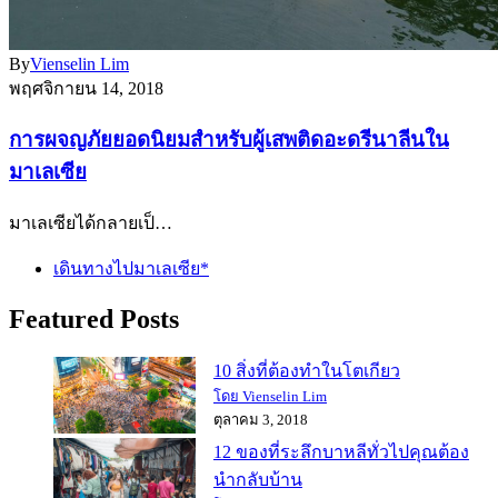
By
Vienselin Lim
พฤศจิกายน 14, 2018
การผจญภัยยอดนิยมสำหรับผู้เสพติดอะดรีนาลีนใน
มาเลเซีย
มาเลเซียได้กลายเป็…
เดินทางไปมาเลเซีย*
Featured Posts
10 สิ่งที่ต้องทำในโตเกียว
โดย Vienselin Lim
ตุลาคม 3, 2018
12 ของที่ระลึกบาหลีทั่วไปคุณต้อง
นำกลับบ้าน