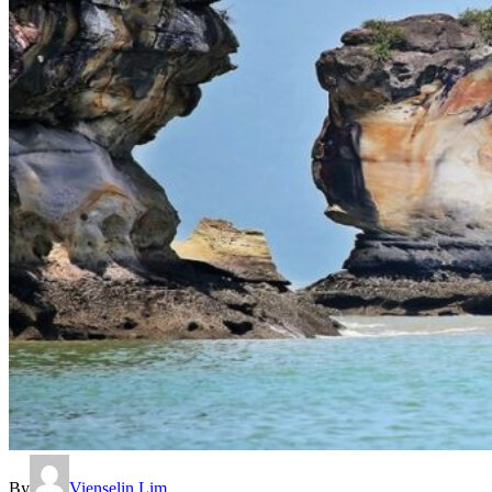
By
Vienselin Lim