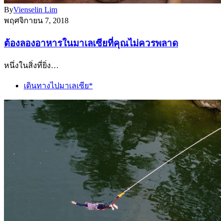
By
Vienselin Lim
พฤศจิกายน 7, 2018
ต้องลองอาหารในมาเลเซียที่คุณไม่ควรพลาด
หนึ่งในสิ่งที่ยิ่ง…
เดินทางไปมาเลเซีย*