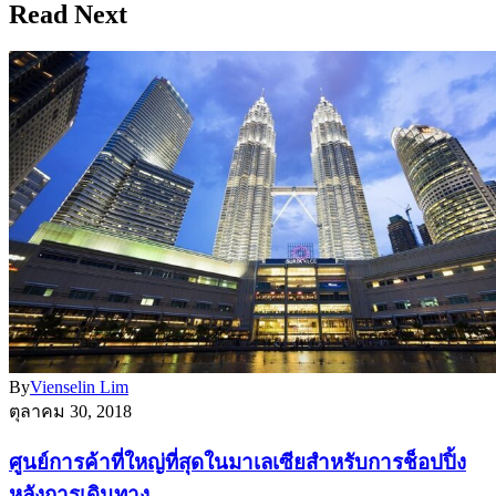
Read Next
By
Vienselin Lim
ตุลาคม 30, 2018
ศูนย์การค้าที่ใหญ่ที่สุดในมาเลเซียสำหรับการช็อปปิ้ง
หลังการเดินทาง