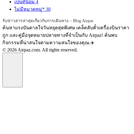
เป็นที่นิยม
4
ไม่มีหมวดหมู่*
30
รับข่าวสารล่าสุดเกี่ยวกับการเดินทาง – Blog Airpaz
ค้นหาแรงบันดาลใจวันหยุดสุดพิเศษ เคล็ดลับตั๋วเครื่องบินราคา
ถูก และคู่มือจุดหมายปลายทางที่จำเป็นกับ Airpaz! ค้นพบ
กิจกรรมที่น่าสนใจตามความสนใจของคุณ.✈️
© 2026 Airpaz.com. All rights reserved.