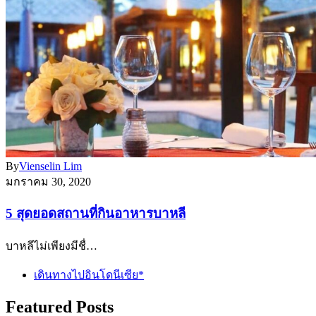
By
Vienselin Lim
มกราคม 30, 2020
5 สุดยอดสถานที่กินอาหารบาหลี
บาหลีไม่เพียงมีชื่…
เดินทางไปอินโดนีเซีย*
Featured Posts