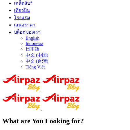
เคล็ดลับ*
เที่ยวบิน
โรงแรม
เสนอราคา
บล็อกของเรา
English
Indonesia
日本語
中文 (中国)
中文 (台灣)
Tiếng Việt
What are You Looking for?