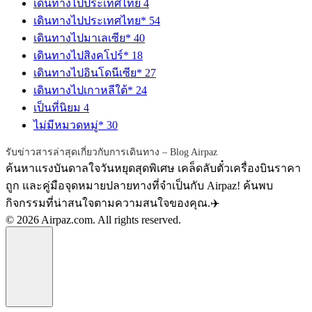
เดินทางไปประเทศไทย
4
เดินทางไปประเทศไทย*
54
เดินทางไปมาเลเซีย*
40
เดินทางไปสิงคโปร์*
18
เดินทางไปอินโดนีเซีย*
27
เดินทางไปเกาหลีใต้*
24
เป็นที่นิยม
4
ไม่มีหมวดหมู่*
30
รับข่าวสารล่าสุดเกี่ยวกับการเดินทาง – Blog Airpaz
ค้นหาแรงบันดาลใจวันหยุดสุดพิเศษ เคล็ดลับตั๋วเครื่องบินราคา
ถูก และคู่มือจุดหมายปลายทางที่จำเป็นกับ Airpaz! ค้นพบ
กิจกรรมที่น่าสนใจตามความสนใจของคุณ.✈️
© 2026 Airpaz.com. All rights reserved.