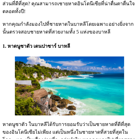
ส่วนที่ดีที่สุด? คุณสามารถเชายหาดอินโดนีเซียที่น่าตื่นตาตื่นใจ
ตลอดทั้งปี!
หากคุณกำลังมองไปที่ชายหาดในบาหลีโดยเฉพาะอย่างยิ่งจาก
นั้นตรวจสอบชายหาดที่สวยงามทั้ง 5 แห่งของบาหลี
1. หาดนูซาดัว เดนปาซาร์ บาหลี
หาดนูซาดัว ในบาหลีได้รับการยอมรับว่าเป็นชายหาดที่ดีที่สุด
ของอินโดนีเซียไม่เพียง แต่เป็นหนึ่งในชายหาดที่สวยที่สุดใน