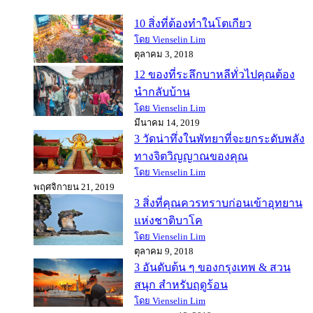
10 สิ่งที่ต้องทำในโตเกียว
โดย Vienselin Lim
ตุลาคม 3, 2018
12 ของที่ระลึกบาหลีทั่วไปคุณต้อง
นำกลับบ้าน
โดย Vienselin Lim
มีนาคม 14, 2019
3 วัดน่าทึ่งในพัทยาที่จะยกระดับพลัง
ทางจิตวิญญาณของคุณ
โดย Vienselin Lim
พฤศจิกายน 21, 2019
3 สิ่งที่คุณควรทราบก่อนเข้าอุทยาน
แห่งชาติบาโค
โดย Vienselin Lim
ตุลาคม 9, 2018
3 อันดับต้น ๆ ของกรุงเทพ & สวน
สนุก สำหรับฤดูร้อน
โดย Vienselin Lim