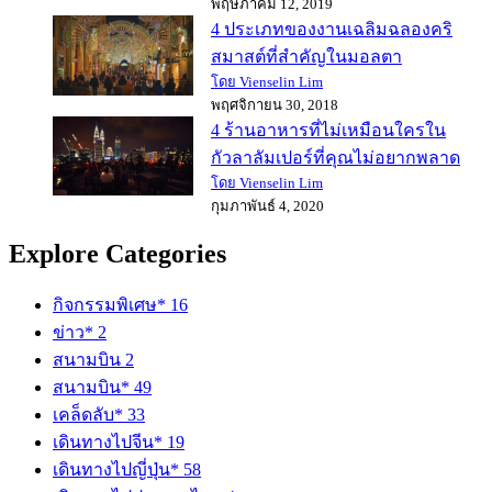
พฤษภาคม 12, 2019
4 ประเภทของงานเฉลิมฉลองคริ
สมาสต์ที่สำคัญในมอลตา
โดย Vienselin Lim
พฤศจิกายน 30, 2018
4 ร้านอาหารที่ไม่เหมือนใครใน
กัวลาลัมเปอร์ที่คุณไม่อยากพลาด
โดย Vienselin Lim
กุมภาพันธ์ 4, 2020
Explore Categories
กิจกรรมพิเศษ*
16
ข่าว*
2
สนามบิน
2
สนามบิน*
49
เคล็ดลับ*
33
เดินทางไปจีน*
19
เดินทางไปญี่ปุ่น*
58