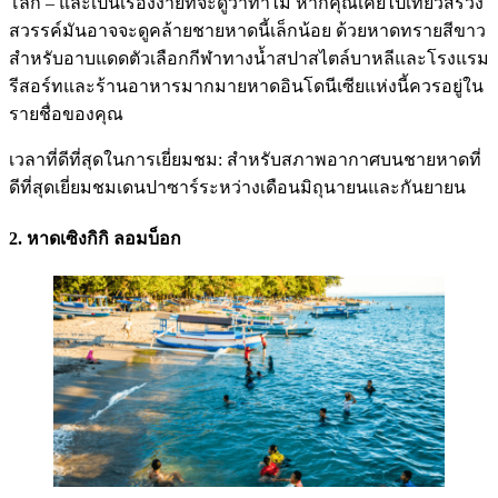
โลก – และเป็นเรื่องง่ายที่จะดูว่าทำไม หากคุณเคยไปเที่ยวสรวง
สวรรค์มันอาจจะดูคล้ายชายหาดนี้เล็กน้อย ด้วยหาดทรายสีขาว
สำหรับอาบแดดตัวเลือกกีฬาทางน้ำสปาสไตล์บาหลีและโรงแรม
รีสอร์ทและร้านอาหารมากมายหาดอินโดนีเซียแห่งนี้ควรอยู่ใน
รายชื่อของคุณ
เวลาที่ดีที่สุดในการเยี่ยมชม: สำหรับสภาพอากาศบนชายหาดที่
ดีที่สุดเยี่ยมชมเดนปาซาร์ระหว่างเดือนมิถุนายนและกันยายน
2. หาดเซิงกิกิ ลอมบ็อก