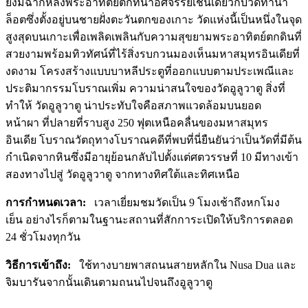
ยังมีฉากหลังพระอาทิตย์ตกที่น่าอัศจรรย์เช่นเดียวกับวัดทานา
ล็อตซึ่งตั้งอยู่บนชายฝั่งตะวันตกของเกาะ วัดแห่งนี้เป็นหนึ่งในจุด
สูงสุดบนเกาะเพื่อเพลิดเพลินกับความสุขยามพระอาทิตย์ตกดินที่
สวยงามพร้อมทิวทัศน์ที่ไร้สิ่งรบกวนมองเห็นมหาสมุทรอินเดียที่
งดงาม โครงสร้างแบบบาหลีประตูที่ออกแบบตามประเพณีและ
ประติมากรรมโบราณเพิ่ม ความน่าสนใจของวัดอูลูวาตู สิ่งที่
ทำให้ วัดอูลูวาตู น่าประทับใจคือสภาพแวดล้อมบนยอด
หน้าผา ที่ปลายที่ราบสูง 250 ฟุตเหนือคลื่นของมหาสมุทร
อินเดีย โบราณวัตถุทางโบราณคดีที่พบที่นี่ยืนยันว่าเป็นวัดที่มีต้น
กำเนิดจากหินซึ่งมีอายุย้อนกลับไปตั้งแต่ศตวรรษที่ 10 มีทางเข้า
สองทางไปสู่ วัดอูลูวาตู จากทางทิศใต้และทิศเหนือ
การกำหนดเวลา:
เวลาเยี่ยมชมวัดเป็น 9 โมงเช้าถึงหกโมง
เย็น อย่างไรก็ตามในฐานะสถานที่สักการะเปิดให้บริการตลอด
24 ชั่วโมงทุกวัน
วิธีการเข้าถึง:
ใช้ทางบายพาสถนนสายหลักใน Nusa Dua และ
จิมบารันจากนั้นเดินตามถนนไปจนถึงอูลูวาตู