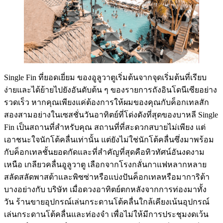
Single Fin ที่ยอดเยี่ยม ของอูลูวาตูเริ่มต้นจากจุดเริ่มต้นที่เรียบ
ง่ายและได้ย้ายไปยังอันดับต้น ๆ ของรายการถังอินโดนีเซียอย่าง
รวดเร็ว หากคุณเพียงแค่ต้องการให้ผมของคุณกับค็อกเทลสัก
สองสามอย่างในเซสชั่นวันอาทิตย์ที่โด่งดังที่สุดของบาหลี Single
Fin เป็นสถานที่สำหรับคุณ สถานที่ที่สะดวกสบายไม่เพียง แต่
เอาชนะใจนักโต้คลื่นเท่านั้น แต่ยังไม่ใช่นักโต้คลื่นซึ่งมาพร้อม
กับค็อกเทลชั้นยอดกัดและที่สำคัญที่สุดคือทิวทัศน์อันงดงาม
เหนือ เกลียวคลื่นอูลูวาตู เลือกจากโรงกลั่นกาแฟหลากหลาย
สลัดสลัดพาสต้าและพิซซ่าหรือแบ่งปันค็อกเทลหรือมาการิต้า
บางอย่างกับ บริษัท เมื่อดวงอาทิตย์ตกหลังจากการท่องมาทั้ง
วัน ร้านขายอุปกรณ์เล่นกระดานโต้คลื่นใกล้เคียงเน้นอุปกรณ์
เล่นกระดานโต้คลื่นและท่องจำ เพื่อไม่ให้มีการประชุมงดเว้น