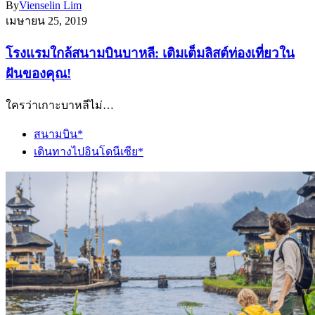
By
Vienselin Lim
เมษายน 25, 2019
โรงแรมใกล้สนามบินบาหลี: เติมเต็มลิสต์ท่องเที่ยวใน
ฝันของคุณ!
ใครว่าเกาะบาหลีไม่…
สนามบิน*
เดินทางไปอินโดนีเซีย*