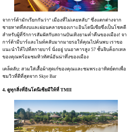
จาการ์ต้ามักเรียกกันว่า“ เมืองที่ไม่เคยหลับ” ซึ่งแตกต่างจาก
ชายหาดที่สงบและผ่อนคลายของเกาะอินโดนีเซียซึ่งเป็นโชคดี
สำหรับผู้ที่รักการสัมผัสกับสถานบันเทิงยามค่ำคืนของเมือง! จา
การ์ต้ามีบาร์และไนท์คลับมากมายรอให้คุณไปค้นพบ เราขอ
แนะนำให้ไปที่สกายบาร์ นั่งอยู่ บนอาคารสูง 57 ชั้นจิบค็อกเทล
ของคุณพร้อมชมทิวทัศน์อันน่าทึ่งของเมือง
เคล็ดลับ: สวมใส่เสื้อผ้าสุดเก๋ของคุณและชมพระอาทิตย์ตกเพื่อ
ชมวิวที่ดีที่สุดจาก Skye Bar
4. ดูทุกสิ่งที่อินโดนีเซียมีให้ที่ TMII