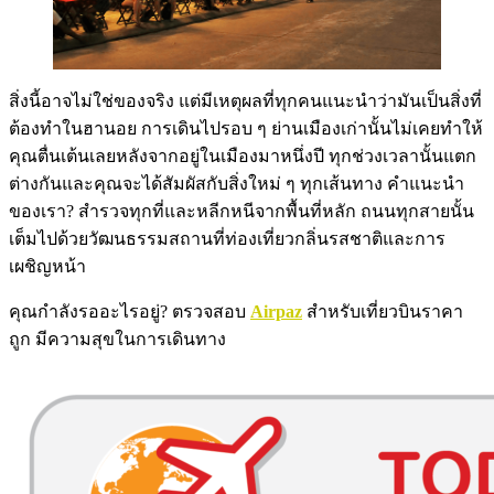
สิ่งนี้อาจไม่ใช่ของจริง แต่มีเหตุผลที่ทุกคนแนะนำว่ามันเป็นสิ่งที่
ต้องทำในฮานอย การเดินไปรอบ ๆ ย่านเมืองเก่านั้นไม่เคยทำให้
คุณตื่นเต้นเลยหลังจากอยู่ในเมืองมาหนึ่งปี ทุกช่วงเวลานั้นแตก
ต่างกันและคุณจะได้สัมผัสกับสิ่งใหม่ ๆ ทุกเส้นทาง คำแนะนำ
ของเรา? สำรวจทุกที่และหลีกหนีจากพื้นที่หลัก ถนนทุกสายนั้น
เต็มไปด้วยวัฒนธรรมสถานที่ท่องเที่ยวกลิ่นรสชาติและการ
เผชิญหน้า
คุณกำลังรออะไรอยู่? ตรวจสอบ
Airpaz
สำหรับเที่ยวบินราคา
ถูก มีความสุขในการเดินทาง