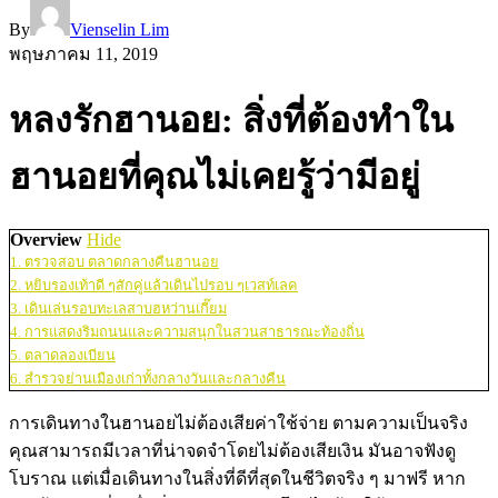
By
Vienselin Lim
พฤษภาคม 11, 2019
หลงรักฮานอย: สิ่งที่ต้องทำใน
ฮานอยที่คุณไม่เคยรู้ว่ามีอยู่
Overview
Hide
1. ตรวจสอบ ตลาดกลางคืนฮานอย
2. หยิบรองเท้าดี ๆสักคู่แล้วเดินไปรอบ ๆเวสท์เลค
3. เดินเล่นรอบทะเลสาบฮหว่านเกี๊ยม
4. การแสดงริมถนนและความสนุกในสวนสาธารณะท้องถิ่น
5. ตลาดลองเบียน
6. สำรวจย่านเมืองเก่าทั้งกลางวันและกลางคืน
การเดินทางในฮานอยไม่ต้องเสียค่าใช้จ่าย ตามความเป็นจริง
คุณสามารถมีเวลาที่น่าจดจำโดยไม่ต้องเสียเงิน มันอาจฟังดู
โบราณ แต่เมื่อเดินทางในสิ่งที่ดีที่สุดในชีวิตจริง ๆ มาฟรี หาก