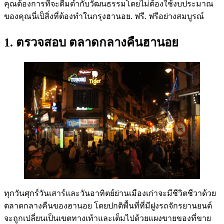
คุณต้องการที่จะดื่มด่ำกับวัฒนธรรมโดยไม่ต้องใช้งบประมาณ
ของคุณนี่เป็สิ่งที่ต้องทำในกรุงฮานอย. ฟรี. ฟรีอย่างสมบูรณ์
1. ตรวจสอบ ตลาดกลางคืนฮานอย
ทุกวันศุกร์วันเสาร์และวันอาทิตย์ย่านเมืองเก่าจะมีชีวิตชีวาด้วย
ตลาดกลางคืนของฮานอย โดยปกติพื้นที่ที่มีฝูงรถจักรยานยนต์
จะถูกเปลี่ยนเป็นเขตทางเท้าและเต็มไปด้วยแผงขายของที่ขาย