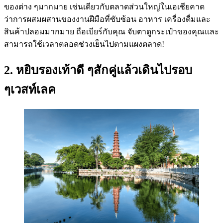
ของต่าง ๆมากมาย เช่นเดียวกับตลาดส่วนใหญ่ในเอเชียคาด
ว่าการผสมผสานของงานฝีมือที่ซับซ้อน อาหาร เครื่องดื่มและ
สินค้าปลอมมากมาย ถือเบียร์กับคุณ จับตาดูกระเป๋าของคุณและ
สามารถใช้เวลาตลอดช่วงเย็นไปตามแผงตลาด!
2. หยิบรองเท้าดี ๆสักคู่แล้วเดินไปรอบ
ๆเวสท์เลค