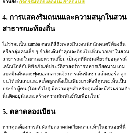
อ่านยัง:
กิจกรรมที่ต้องลองใน ฮาลอง เบย์
4. การแสดงริมถนนและความสนุกในสวน
สาธารณะท้องถิ่น
ไม่ว่าจะเป็น zumba ตอนตีสี่ถึงเพลงมึนงงหนักนักดนตรีท้องถิ่น
หรือกลุ่มคนเล็ก ๆ กำลังเต้นรำคุณจะต้องไปเห็นพวกเขาในสวน
สาธารณะในฮานอยหว่านเกี๊ยม เป็นจุดที่ดีเช่นเดียวกับอนุสรณ์
เลนินใกล้กับพิพิธภัณฑ์ประวัติศาสตร์การทหารเวียดนาม เกม
แบดมินตันและฟุตบอลกลางแจ้ง การเต้นซัลซ่า สเก็ตบอร์ด ลูก
ขนให้เล่นเกมและสเก็ตลูกกลิ้งเป็นเพียงบางสิ่งที่คุณจะเห็นเป็น
ประจำ ผู้คน (โดยทั่วไป) มีความสุขสำหรับคุณที่จะมีส่วนร่วมดัง
นั้นติดอยู่นั่นและสร้างความสัมพันธ์กับเพื่อนใหม่
5. ตลาดลองเบียน
หากคุณต้องการสัมผัสกับตลาดสดเวียดนามแท้ๆในฮานอยที่นี่