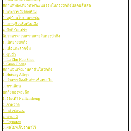
สถานที่ท่องเที่ยวทางวัฒนธรรมในกรุงปักกิ่งไม่เคยสิ้นสุด
1. พระราชวังต้องห้าม
2. หมู่บ้านโบราณหงชุน
3. เขาหูชิวหรือเนินเสือ
4. ปักกิ่งโอเปร่า
ลิ้มรสอาหารหลากหลายในกรุงปักกิ่ง
1. เป็ดย่างปักกิ่ง
2. เนื้อแกะลวกจิ้ม
3. ซุปถั่ว
4. Lu Zhu Huo Shao
5. Guan Chang
สถานบันเทิงยามค่ำคืนในปักกิ่ง
1. Hutong Alleys
2. กำแพงเมืองจีนด่านซื่อหม่าไถ
3. ซานลี่ถุน
ปักกิ่งของที่ระลึก
1. รองเท้า Neiliansheng
2. ภาพวาด
3. กลัวซอนเน
4. ชามะลิ
5. Erguotou
6. ผลไม้ที่เก็บรักษาไว้