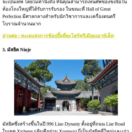
จะเป็นเทพ โดยไม่คำนึงถึง ที่นี่คุณสามารถเห็นศพของขงจื้อใน
ห้องโถงใหญ่ที่ได้รับการรับรอง ในขณะที่ Hall of Great
Perfection มีศาลกลางสำหรับนักวิชาการและเครื่องดนตรี
โบราณจำนวนมาก
อ่านต่อ : ทะเลแห่งการช้อปปิ้งที่ยะโฮร์พรีเมียมเอาท์เล็ท
3. มัสยิด Niuje
มัสยิดซึ่งสร้างขึ้นในปี 996 Liao Dynasty ตั้งอยู่ที่ถนน Liar Road
ในเขต Xicheng (เดิมคือย่าน Xuanwu) นี่เป็นมัสยิดที่ใหญ่และเก่า