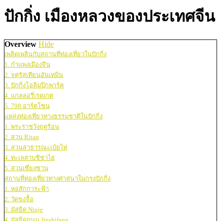
ปักกิ่ง เมืองหลวงของประเทศจีน
Overview
Hide
เพลิดเพลินกับสถานที่ท่องเที่ยวในปักกิ่ง
1. กำแพงเมืองจีน
2. จตุรัสเทียนอันเหมิน
3. ปักกิ่งโอลิมปิกพาร์ค
4. แกลลอรี่เรดเกต
5. 798 อาร์ตโซน
แหล่งท่องเที่ยวทางธรรมชาติในปักกิ่ง
1. พระราชวังฤดูร้อน
2. สวน Ritan
3. สวนสาธารณะเป๋ยไห่
4. ทะเลสาบชิชาไฮ
5. สวนเซี่ยงซาน
สถานที่ท่องเที่ยวทางศาสนาในกรุงปักกิ่ง
1. หอสักการะฟ้า
2. วัดขงจื้อ
3. มัสยิด Niuje
4. มัสยิดถนน Jinshifang